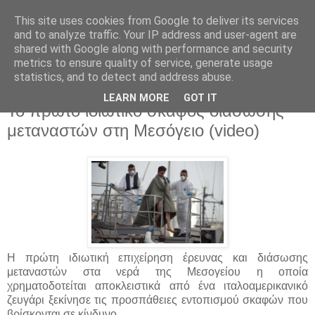
This site uses cookies from Google to deliver its services
and to analyze traffic. Your IP address and user-agent are
shared with Google along with performance and security
metrics to ensure quality of service, generate usage
statistics, and to detect and address abuse.
▼
LEARN MORE
GOT IT
Το πρώτο ιδιωτικό σκάφος διάσωσης
μεταναστών στη Μεσόγειο (video)
Η πρώτη ιδιωτική επιχείρηση έρευνας και διάσωσης
μεταναστών στα νερά της Μεσογείου η οποία
χρηματοδοτείται αποκλειστικά από ένα ιταλοαμερικανικό
ζευγάρι ξεκίνησε τις προσπάθειες εντοπισμού σκαφών που
βρίσκονται σε κίνδυνο.