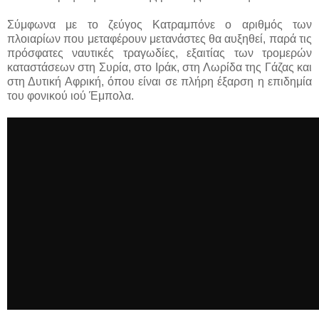
Σύμφωνα με το ζεύγος Κατραμπόνε ο αριθμός των
πλοιαρίων που μεταφέρουν μετανάστες θα αυξηθεί, παρά τις
πρόσφατες ναυτικές τραγωδίες, εξαιτίας των τρομερών
καταστάσεων στη Συρία, στο Ιράκ, στη Λωρίδα της Γάζας και
στη Δυτική Αφρική, όπου είναι σε πλήρη έξαρση η επιδημία
του φονικού ιού Έμπολα.