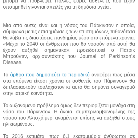
μπορεί να προβλέψει. Πολλές φορές ασθένειες που είχαν
υποτιμηθεί γίνονται απειλές για τη δημόσια υγεία .
Μια από αυτές είναι και η νόσος του Πάρκινσον η οποία,
σύμφωνα με τις επισημάνσεις των επιστημόνων, πιθανότατα
θα λάβει τις διαστάσεις πανδημίας μέσα στα επόμενα χρόνια.
«Μέχρι το 2040 οι άνθρωποι που θα νοσούν από αυτή θα
έχουν αυξηθεί σημαντικά», προειδοποιεί ο Πάτρικ
Μπρούντιν, αρχισυντάκτης του Journal of Parkinson’s
Disease.
To
άρθρο που δημοσιεύει το περιοδικό
αναφέρει πως μέσα
στα επόμενα είκοσι χρόνια οι ασθενείς του Πάρκινσον θα
διπλασιαστούν τουλάχιστον κι αυτό θα σημάνει συναγερμό
στην ιατρική κοινότητα.
Το αυξανόμενο πρόβλημα όμως δεν περιορίζεται μονάχα στη
νόσο του Πάρκινσον. Η άνοια, συμπεριλαμβανομένης της
νόσου του Αλτσχάιμερ, αναμένεται επίσης να αυξηθεί στους
ηλικιωμένους.
Το 2016 εκτιμάται πως 6,1 εκατομμύρια άνθρωποι σε