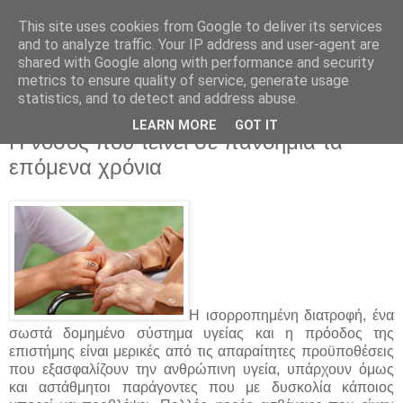
This site uses cookies from Google to deliver its services
and to analyze traffic. Your IP address and user-agent are
shared with Google along with performance and security
metrics to ensure quality of service, generate usage
statistics, and to detect and address abuse.
▼
LEARN MORE
GOT IT
H νόσος που τείνει σε πανδημία τα
επόμενα χρόνια
Η ισορροπημένη διατροφή, ένα
σωστά δομημένο σύστημα υγείας και η πρόοδος της
επιστήμης είναι μερικές από τις απαραίτητες προϋποθέσεις
που εξασφαλίζουν την ανθρώπινη υγεία, υπάρχουν όμως
και αστάθμητοι παράγοντες που με δυσκολία κάποιος