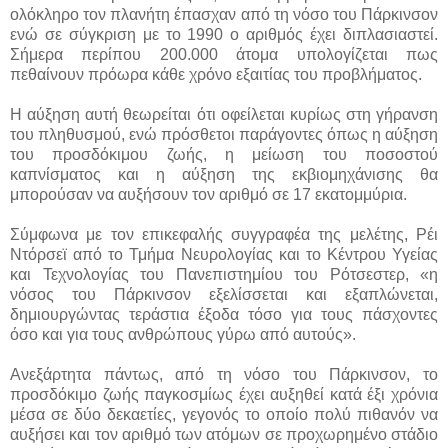
ολόκληρο τον πλανήτη έπασχαν από τη νόσο του Πάρκινσον
ενώ σε σύγκριση με το 1990 ο αριθμός έχει διπλασιαστεί.
Σήμερα περίπου 200.000 άτομα υπολογίζεται πως
πεθαίνουν πρόωρα κάθε χρόνο εξαιτίας του προβλήματος.
Η αύξηση αυτή θεωρείται ότι οφείλεται κυρίως στη γήρανση
του πληθυσμού, ενώ πρόσθετοι παράγοντες όπως η αύξηση
του προσδόκιμου ζωής, η μείωση του ποσοστού
καπνίσματος και η αύξηση της εκβιομηχάνισης θα
μπορούσαν να αυξήσουν τον αριθμό σε 17 εκατομμύρια.
Σύμφωνα με τον επικεφαλής συγγραφέα της μελέτης, Ρέι
Ντόρσεϊ από το Τμήμα Νευρολογίας και το Κέντρου Υγείας
και Τεχνολογίας του Πανεπιστημίου του Ρότσεστερ, «η
νόσος του Πάρκινσον εξελίσσεται και εξαπλώνεται,
δημιουργώντας τεράστια έξοδα τόσο για τους πάσχοντες
όσο και για τους ανθρώπους γύρω από αυτούς».
Ανεξάρτητα πάντως, από τη νόσο του Πάρκινσον, το
προσδόκιμο ζωής παγκοσμίως έχει αυξηθεί κατά έξι χρόνια
μέσα σε δύο δεκαετίες, γεγονός το οποίο πολύ πιθανόν να
αυξήσει και τον αριθμό των ατόμων σε προχωρημένο στάδιο