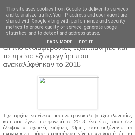
This site uses cookies from Google to deliver its services
and to analyze traffic. Your IP address and user-agent are
shared with Google along with performance and security
metrics to ensure quality of service, generate usage
statistics, and to detect and address abuse.
▼
LEARN MORE
GOT IT
Οι πιο ενδιαφέροντες εξωπλανήτες και
το πρώτο εξωφεγγάρι που
ανακαλύφθηκαν το 2018
Έχει αρχίσει να γίνεται ρουτίνα η ανακάλυψη εξωπλανητών,
κάτι που έγινε πιο φανερό το 2018, ένα έτος όπου δεν
έλειψαν οι σχετικές ειδήσεις. Όμως, όσο αυξάνονται οι
ανακαλύψεις, τόσο περισσότερο γίνεται αντιληπτό ότι το