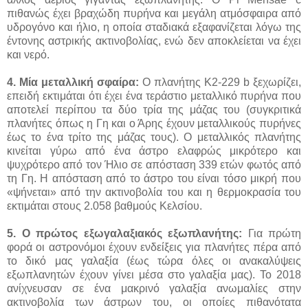
πιθανώς έχει βραχώδη πυρήνα και μεγάλη ατμόσφαιρα από
υδρογόνο και ήλιο, η οποία σταδιακά εξαφανίζεται λόγω της
έντονης αστρικής ακτινοβολίας, ενώ δεν αποκλείεται να έχει
και νερό.
4. Μία μεταλλική σφαίρα:
Ο πλανήτης K2-229 b ξεχωρίζει,
επειδή εκτιμάται ότι έχει ένα τεράστιο μεταλλικό πυρήνα που
αποτελεί περίπου τα δύο τρία της μάζας του (συγκριτικά
πλανήτες όπως η Γη και ο Άρης έχουν μεταλλικούς πυρήνες
έως το ένα τρίτο της μάζας τους). Ο μεταλλικός πλανήτης
κινείται γύρω από ένα άστρο ελαφρώς μικρότερο και
ψυχρότερο από τον Ήλιο σε απόσταση 339 ετών φωτός από
τη Γη. Η απόσταση από το άστρο του είναι τόσο μικρή που
«ψήνεται» από την ακτινοβολία του και η θερμοκρασία του
εκτιμάται στους 2.058 βαθμούς Κελσίου.
5. Ο πρώτος εξωγαλαξιακός εξωπλανήτης:
Για πρώτη
φορά οι αστρονόμοι έχουν ενδείξεις για πλανήτες πέρα από
το δικό μας γαλαξία (έως τώρα όλες οι ανακαλύψεις
εξωπλανητών έχουν γίνει μέσα στο γαλαξία μας). Το 2018
ανίχνευσαν σε ένα μακρινό γαλαξία ανωμαλίες στην
ακτινοβολία των άστρων του, οι οποίες πιθανότατα