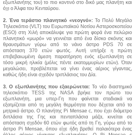
εξωπλανήτης του) το πιο κοντινό στο δικό μας πλανήτη και
όχι ο Άλφα του Κενταύρου.
2. Ένα τεράστιο πλανητικό «νεογνό»:
Το Πολύ Μεγάλο
Τηλεσκόπιο (VLT) του Ευρωπαϊκού Νοτίου Αστεροσκοπείου
(ESO) στη Χιλή αποκάλυψε για πρώτη φορά ένα πελώριο
πλανητικό «μωρό» να γεννιέται από ένα δίσκο σκόνης και
θραυσμάτων γύρω από το νάνο άστρο PDS 70 σε
απόσταση 370 ετών φωτός. Αυτή υπήρξε η πρώτη
επιβεβαιωμένη άμεση παρατήρηση ενός εξωπλανήτη σε
τόσο μικρή ηλικία (μόλις πέντε εκατομμυρίων ετών). Όταν
μεγαλώσει, προβλέπεται να γίνει ένας αέριος γίγαντας,
καθώς ήδη είναι σχεδόν τριπλάσιος του Δία.
3. Ο εξωπλανήτης που εξαερώνεται:
Το νέο διαστημικό
τηλεσκόπιο TESS της NASA βρήκε τον πρώτο του
εξωπλανήτη, μια υπερ-Γη που φαίνεται σταδιακά να
εξατμίζεται από τη μεγάλη θερμότητα που δέχεται από το
μητρικό άστρο. Ο πλανήτης Pi Mensae c, που έχει διάμετρο
διπλάσια της Γης και πενταπλάσια μάζα, κινείται σε
απόσταση σχεδόν 60 ετών φωτός από τη Γη, γύρω από το
άστρο Pi Mensae, όπου είχε ήδη βρεθεί παλαιότερα ένας
άλλος αέριος γίγαντας εξωπλανήτης. Ο Pi Mensae c