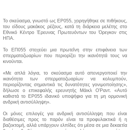
Το σκεύασμα, γνωστό ως ΕΡ055, χορηγήθηκε σε πιθήκους,
του είδους μακάκος ρέζους, κατά τη διάρκεια μελέτης στο
Εθνικό Κέντρο Έρευνας Πρωτευόντων του Όρεγκον στις
ΗΠΑ.
Το ΕΠ055 στοχεύει μια πρωτεΐνη στην επιφάνεια των
σπερματοζωαρίων που περιορίζει την ικανότητά τους να
κινούνται.
«Με απλά λόγια, το σκεύασμα αυτό απενεργοποιεί την
ικανότητα των σπερματοζωαρίων να κολυμπούν,
περιορίζοντας σημαντικά τις δυνατότητες γονιμοποίησης»,
δήλωσε ο επικεφαλής ερευνητής Μάικλ Ο'Ραντ. «Αυτό
καθιστά το EP055 ιδανικό υποψήφιο για τη μη ορμονική
ανδρική αντισύλληψη».
Οι μόνες επιλογές για ανδρική αντισύλληψη που είναι
διαθέσιμες προς το παρόν είναι τα προφυλακτικά ή η
βαζεκτομή, αλλά υπάρχουν ελπίδες ότι μέσα σε μια δεκαετία