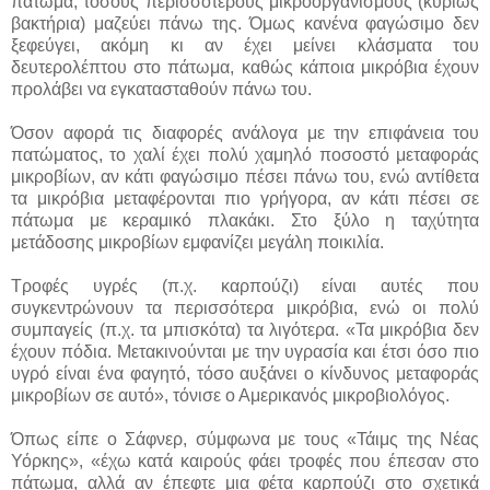
πάτωμα, τόσους περισσότερους μικροοργανισμούς (κυρίως
βακτήρια) μαζεύει πάνω της. Όμως κανένα φαγώσιμο δεν
ξεφεύγει, ακόμη κι αν έχει μείνει κλάσματα του
δευτερολέπτου στο πάτωμα, καθώς κάποια μικρόβια έχουν
προλάβει να εγκατασταθούν πάνω του.
Όσον αφορά τις διαφορές ανάλογα με την επιφάνεια του
πατώματος, το χαλί έχει πολύ χαμηλό ποσοστό μεταφοράς
μικροβίων, αν κάτι φαγώσιμο πέσει πάνω του, ενώ αντίθετα
τα μικρόβια μεταφέρονται πιο γρήγορα, αν κάτι πέσει σε
πάτωμα με κεραμικό πλακάκι. Στο ξύλο η ταχύτητα
μετάδοσης μικροβίων εμφανίζει μεγάλη ποικιλία.
Τροφές υγρές (π.χ. καρπούζι) είναι αυτές που
συγκεντρώνουν τα περισσότερα μικρόβια, ενώ οι πολύ
συμπαγείς (π.χ. τα μπισκότα) τα λιγότερα. «Τα μικρόβια δεν
έχουν πόδια. Μετακινούνται με την υγρασία και έτσι όσo πιο
υγρό είναι ένα φαγητό, τόσο αυξάνει ο κίνδυνος μεταφοράς
μικροβίων σε αυτό», τόνισε ο Αμερικανός μικροβιολόγος.
Όπως είπε ο Σάφνερ, σύμφωνα με τους «Τάιμς της Νέας
Υόρκης», «έχω κατά καιρούς φάει τροφές που έπεσαν στο
πάτωμα, αλλά αν έπεφτε μια φέτα καρπούζι στο σχετικά