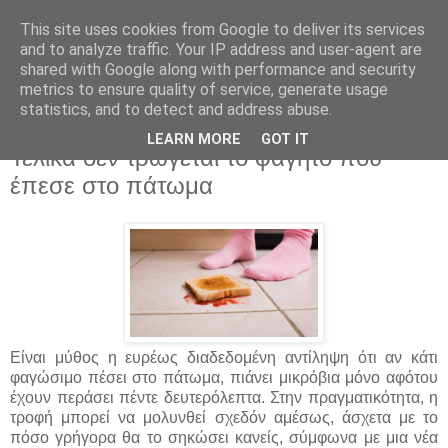
This site uses cookies from Google to deliver its services
and to analyze traffic. Your IP address and user-agent are
shared with Google along with performance and security
metrics to ensure quality of service, generate usage
statistics, and to detect and address abuse.
▼
LEARN MORE
GOT IT
Τελικά δεν τρώγεται το φαγητό που
έπεσε στο πάτωμα
Είναι μύθος η ευρέως διαδεδομένη αντίληψη ότι αν κάτι
φαγώσιμο πέσει στο πάτωμα, πιάνει μικρόβια μόνο αφότου
έχουν περάσει πέντε δευτερόλεπτα. Στην πραγματικότητα, η
τροφή μπορεί να μολυνθεί σχεδόν αμέσως, άσχετα με το
πόσο γρήγορα θα το σηκώσει κανείς, σύμφωνα με μια νέα