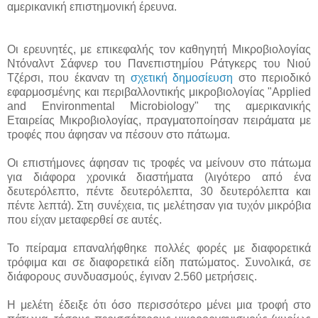
αμερικανική επιστημονική έρευνα.
Οι ερευνητές, με επικεφαλής τον καθηγητή Μικροβιολογίας
Ντόναλντ Σάφνερ του Πανεπιστημίου Ράτγκερς του Νιού
Τζέρσι, που έκαναν τη
σχετική δημοσίευση
στο περιοδικό
εφαρμοσμένης και περιβαλλοντικής μικροβιολογίας "Applied
and Environmental Microbiology" της αμερικανικής
Εταιρείας Μικροβιολογίας, πραγματοποίησαν πειράματα με
τροφές που άφησαν να πέσουν στο πάτωμα.
Οι επιστήμονες άφησαν τις τροφές να μείνουν στο πάτωμα
για διάφορα χρονικά διαστήματα (λιγότερο από ένα
δευτερόλεπτο, πέντε δευτερόλεπτα, 30 δευτερόλεπτα και
πέντε λεπτά). Στη συνέχεια, τις μελέτησαν για τυχόν μικρόβια
που είχαν μεταφερθεί σε αυτές.
Το πείραμα επαναλήφθηκε πολλές φορές με διαφορετικά
τρόφιμα και σε διαφορετικά είδη πατώματος. Συνολικά, σε
διάφορους συνδυασμούς, έγιναν 2.560 μετρήσεις.
Η μελέτη έδειξε ότι όσο περισσότερο μένει μια τροφή στο