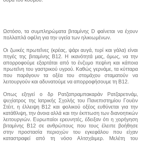
Ωστόσο, τα συμπληρώματα βιταμίνης D φαίνεται να έχουν
πολλαπλά οφέλη για την υγεία των ηλικιωμένων.
Οι ζωικές πρωτεΐνες (κρέας, ψάρι αυγά, τυρί και γάλα) είναι
πηγές της βιταμίνης B12. Η ικανότητά μας, όμως, να την
απορροφούμε εξαρτάται από το ένζυμο πεψίνη και κάποια
πρωτεΐνη του γαστρικού υγρού. Καθώς γερνάμε, τα κύτταρα
που παράγουν τα οξέα του στομάχου σταματούν να
λειτουργούν και αδυνατούμε να απορροφήσουμε τη B12.
Οπως εξηγεί ο δρ Ρατζαπραμπακαράν Ρατζαρετινάμ,
ψυχίατρος της Ιατρικής Σχολής του Πανεπιστημίου Γουέιν
Στέιτ, η έλλειψη Β12 και φολικού οξέος ευθύνεται για την
κατάθλιψη, την άνοια αλλά και την έκπτωση των διανοητικών
λειτουργιών. Ευρωπαίοι ερευνητές, έδειξαν ότι η χορήγηση
βιταμίνης B12 σε ανθρώπους που τους έλειπε βοήθησε
στην προστασία περιοχών του εγκεφάλου που είχαν
καταστραφεί από τη νόσο Αλτσχάιμερ. Μελέτη τoυ