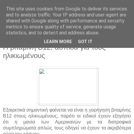
This site uses cookies from Google to deliver its services
and to analyze traffic. Your IP address and user-agent are
shared with Google along with performance and security
metrics to ensure quality of service, generate usage
statistics, and to detect and address abuse.
▼
LEARN MORE
GOT IT
Η βιταμίνη B12, ασπίδα για τους
ηλικιωμένους
Εξαιρετικά σημαντική φαίνεται να είναι η χορήγηση βιταμίνης
Β12 στους ηλικιωμένους, παρότι οι ειδικοί έχουν εξηγήσει
ότι η μανία των Αμερικανών με τα διατροφικά
συμπληρώματα απλώς τους οδηγεί να έχουν τα ακριβότερα
ούρα του κόσμου.