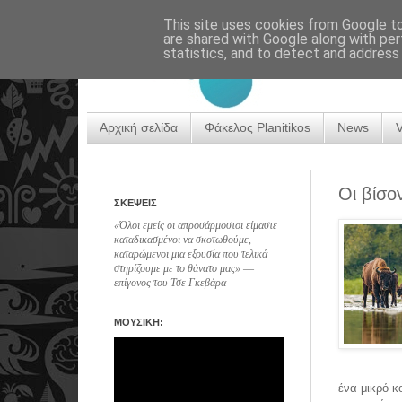
This site uses cookies from Google to 
are shared with Google along with per
statistics, and to detect and address
Αρχική σελίδα
Φάκελος Planitikos
News
Οι βίσο
ΣΚΕΨΕΙΣ
«Όλοι εμείς οι απροσάρμοστοι είμαστε
καταδικασμένοι να σκοτωθούμε,
καταρώμενοι μια εξουσία που τελικά
στηρίζουμε με το θάνατο μας» ―
επίγονος του Τσε Γκεβάρα
ΜΟΥΣΙΚΗ:
ένα μικρό κ