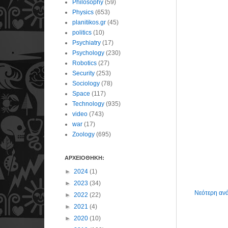
Philosophy
(59)
Physics
(653)
planitikos.gr
(45)
politics
(10)
Psychiatry
(17)
Psychology
(230)
Robotics
(27)
Security
(253)
Sociology
(78)
Space
(117)
Technology
(935)
video
(743)
war
(17)
Zoology
(695)
ΑΡΧΕΙΟΘΗΚΗ:
►
2024
(1)
►
2023
(34)
Νεότερη αν
►
2022
(22)
►
2021
(4)
►
2020
(10)