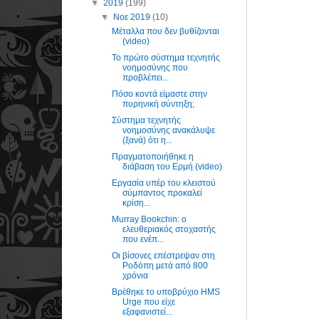
▼
2019
(199)
▼
Νοε 2019
(10)
Μέταλλα που δεν βυθίζονται
(video)
Το πρώτο σύστημα τεχνητής
νοημοσύνης που
προβλέπει...
Πόσο κοντά είμαστε στην
πυρηνική σύντηξη;
Σύστημα τεχνητής
νοημοσύνης ανακάλυψε
(ξανά) ότι η...
Πραγματοποιήθηκε η
διάβαση του Ερμή (video)
Εργασία υπέρ του κλειστού
σύμπαντος προκαλεί
κρίση...
Murray Bookchin: ο
ελευθεριακός στοχαστής
που ενέπ...
Οι βίσονες επέστρεψαν στη
Ροδόπη μετά από 800
χρόνια
Βρέθηκε το υποβρύχιο HMS
Urge που είχε
εξαφανιστεί...