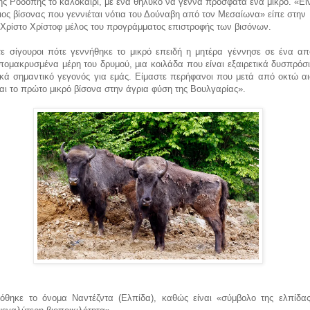
ης Ροδόπης το καλοκαίρι, με ένα θηλυκό να γεννά πρόσφατα ένα μικρό. «Είν
ος βίσονας που γεννιέται νότια του Δούναβη από τον Μεσαίωνα» είπε στην
 Χρίστο Χρίστοφ μέλος του προγράμματος επιστροφής των βισόνων.
τε σίγουροι πότε γεννήθηκε το μικρό επειδή η μητέρα γέννησε σε ένα απ
πομακρυσμένα μέρη του δρυμού, μια κοιλάδα που είναι εξαιρετικά δυσπρόσι
ικά σημαντικό γεγονός για εμάς. Είμαστε περήφανοι που μετά από οκτώ αι
αι το πρώτο μικρό βίσονα στην άγρια φύση της Βουλγαρίας».
δόθηκε το όνομα Ναντέζντα (Ελπίδα), καθώς είναι «σύμβολο της ελπίδας