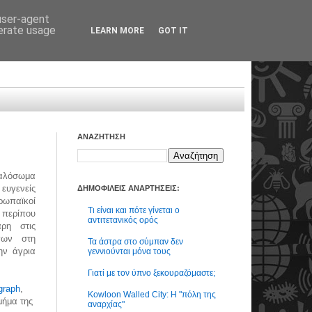
 user-agent
nerate usage
LEARN MORE
GOT IT
ΑΝΑΖΗΤΗΣΗ
αλόσωμα
ευγενείς
ΔΗΜΟΦΙΛΕΙΣ ΑΝΑΡΤΗΣΕΙΣ:
ρωπαϊκοί
Τι είναι και πότε γίνεται ο
α περίπου
αντιτετανικός ορός
ρη στις
γων στη
Τα άστρα στο σύμπαν δεν
ην άγρια
γεννιούνται μόνα τους
Γιατί με τον ύπνο ξεκουραζόμαστε;
graph
,
Kowloon Walled City: Η "πόλη της
μήμα της
αναρχίας"