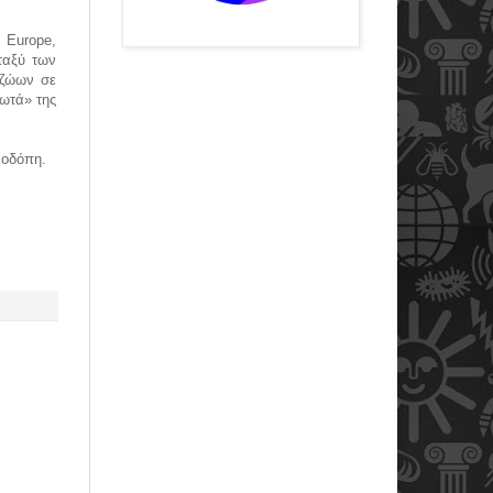
 Europe,
ταξύ των
 ζώων σε
δωτά» της
Ροδόπη.