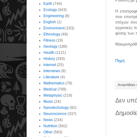
Ροδόπη με μ
Earth
(744)
Ecology
(443)
Η επιστροφ
Engineering
(8)
που επιστρ
English
(1)
στόχων είν
αγροτικές π
Environment
(193)
φύσης των 
Ethnology
(49)
Fitness
(19)
Μακροπρόθεσ
Geology
(186)
Health
(1121)
History
(293)
Πηγή
internet
(25)
Interviews
(9)
Literature
(4)
Mathematics
(79)
Αναρτήθηκε σ
Medical
(709)
Metaphysic
(219)
Δεν υπά
Music
(24)
Nanotechology
(92)
Δημοσίε
Neuroscience
(337)
News
(234)
Nutrition
(562)
Other
(583)