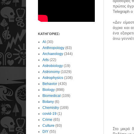
οροσειράς τ
πρώτος άγρι
Telegraph ο
«Δεν είμασ
άγρια και α
ένα εξαιρετ
ΚΑΤΗΓΟΡΙΕΣ:
άνω γεννιέτ
AI
(30)
Anthropology
(63)
Archaeology
(344)
Arts
(22)
Astrobiology
(19)
Astronomy
(1029)
Astrophysics
(108)
Behavior
(430)
Biology
(898)
Biomedical
(109)
Botany
(6)
Chemistry
(169)
covid-19
(1)
Crime
(65)
Culture
(93)
Στο μικρό 
DIY
(55)