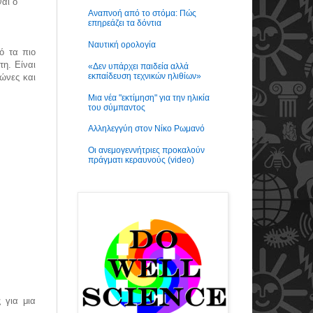
αι ο
Αναπνοή από το στόμα: Πώς
επηρεάζει τα δόντια
Ναυτική ορολογία
ό τα πιο
τη. Είναι
«Δεν υπάρχει παιδεία αλλά
εκπαίδευση τεχνικών ηλιθίων»
ώνες και
Μια νέα "εκτίμηση" για την ηλικία
του σύμπαντος
Αλληλεγγύη στον Νίκο Ρωμανό
Οι ανεμογεννήτριες προκαλούν
πράγματι κεραυνούς (video)
 για μια