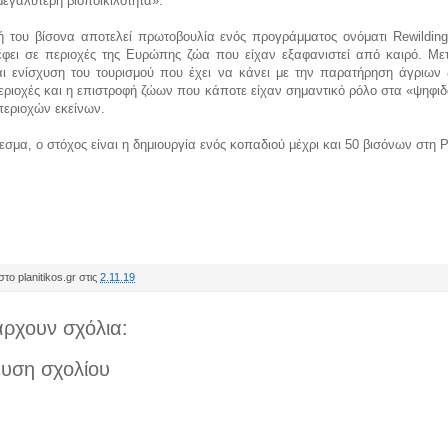
εγαλύτερη βιοποικιλότητα».
ή του βίσονα αποτελεί πρωτοβουλία ενός προγράμματος ονόματι Rewilding
έφει σε περιοχές της Ευρώπης ζώα που είχαν εξαφανιστεί από καιρό. Με
αι ενίσχυση του τουρισμού που έχει να κάνει με την παρατήρηση άγριων
εριοχές και η επιστροφή ζώων που κάποτε είχαν σημαντικό ρόλο στα «ψηφι
περιοχών εκείνων.
μα, ο στόχος είναι η δημιουργία ενός κοπαδιού μέχρι και 50 βισόνων στη 
το planitikos.gr στις
2.11.19
ρχουν σχόλια:
υση σχολίου