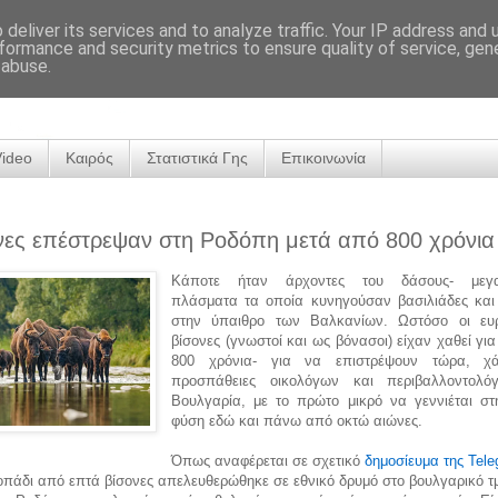
deliver its services and to analyze traffic. Your IP address and
formance and security metrics to ensure quality of service, ge
 abuse.
Video
Καιρός
Στατιστικά Γης
Επικοινωνία
νες επέστρεψαν στη Ροδόπη μετά από 800 χρόνια
Κάποτε ήταν άρχοντες του δάσους- μεγ
πλάσματα τα οποία κυνηγούσαν βασιλιάδες και 
στην ύπαιθρο των Βαλκανίων. Ωστόσο οι ευ
βίσονες (γνωστοί και ως βόνασοι) είχαν χαθεί γι
800 χρόνια- για να επιστρέψουν τώρα, χά
προσπάθειες οικολόγων και περιβαλλοντολό
Βουλγαρία, με το πρώτο μικρό να γεννιέται στ
φύση εδώ και πάνω από οκτώ αιώνες.
Όπως αναφέρεται σε σχετικό
δημοσίευμα της Tele
οπάδι από επτά βίσονες απελευθερώθηκε σε εθνικό δρυμό στο βουλγαρικό τ