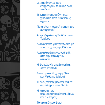
Οι παράγοντες που
επηρεάζουν το ύψος ενός
παιδιού
Τεχνητή Νοημοσύνη στα
χωράφια από δύο νέους
αγρότε...
Ποια είναι η σωστή χρήση του
αντιηλιακού
Αμφισβητείται η Σινδόνη του
Τορίνου
Ανακοίνωση για την πλάκα με
τους στίχους της Οδύσσ...
Ανακαλύφθηκε νεογνό φίδι
από την εποχή των
δεινοσα...
Η ψυχολογία αναθεωρείται
«στο ντιβάνι»
Διαστημικά Νυχαυγή Νέφη
και Μεθάνιο (video)
Τι έδειξαν νέες μελέτες για τα
συμπληρώματα Ω-3 λι...
Η ιστορία των
θερμοκρασιακών κλιμάκων
και η «παράξ...
Το αρχαιότερο ψωμί