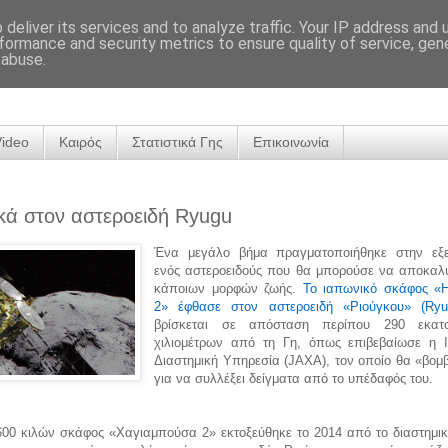
deliver its services and to analyze traffic. Your IP address and
formance and security metrics to ensure quality of service, ge
 abuse.
Video
Καιρός
Στατιστικά Γης
Επικοινωνία
κά στον αστεροειδή Ryugu
Ένα μεγάλο βήμα πραγματοποιήθηκε στην εξ
ενός αστεροειδούς που θα μπορούσε να αποκαλύ
κάποιων μορφών ζωής.
Το ιαπωνικό σκάφος «
2» έφθασε στον αστεροειδή «Ριούγκου» (Ryu
βρίσκεται σε απόσταση περίπου 290 εκατο
χιλιομέτρων από τη Γη, όπως επιβεβαίωσε η 
Διαστημική Υπηρεσία (JAXA), τον οποίο θα «βομβ
για να συλλέξει δείγματα από το υπέδαφός του.
600 κιλών σκάφος «Χαγιαμπούσα 2» εκτοξεύθηκε το 2014 από το διαστημικ