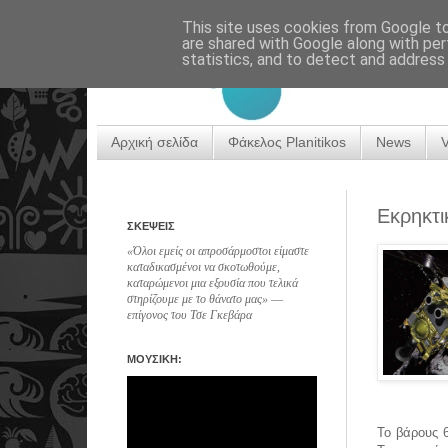
This site uses cookies from Google to 
are shared with Google along with per
statistics, and to detect and address
Αρχική σελίδα
Φάκελος Planitikos
News
Εκρηκτι
ΣΚΕΨΕΙΣ
«Όλοι εμείς οι απροσάρμοστοι είμαστε
καταδικασμένοι να σκοτωθούμε,
καταρώμενοι μια εξουσία που τελικά
στηρίζουμε με το θάνατο μας» ―
επίγονος του Τσε Γκεβάρα
ΜΟΥΣΙΚΗ:
Το βάρους 