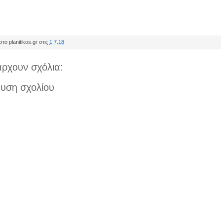
το planitikos.gr στις
1.7.18
ρχουν σχόλια:
υση σχολίου