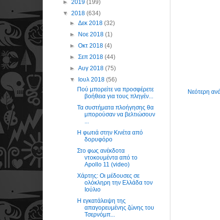
►
2019
(199)
▼
2018
(634)
►
Δεκ 2018
(32)
►
Νοε 2018
(1)
►
Οκτ 2018
(4)
►
Σεπ 2018
(44)
►
Αυγ 2018
(75)
▼
Ιουλ 2018
(56)
Πού μπορείτε να προσφέρετε
Νεότερη αν
βοήθεια για τους πληγέν...
Τα συστήματα πλοήγησης θα
μπορούσαν να βελτιώσουν
...
Η φωτιά στην Κινέτα από
δορυφόρο
Στο φως ανέκδοτα
ντοκουμέντα από το
Apollo 11 (video)
Χάρτης: Οι μέδουσες σε
ολόκληρη την Ελλάδα τον
Ιούλιο
Η εγκατάλειψη της
απαγορευμένης ζώνης του
Τσερνόμπ...