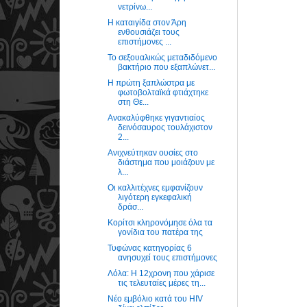
νετρίνω...
Η καταιγίδα στον Άρη
ενθουσιάζει τους
επιστήμονες ...
Το σεξουαλικώς μεταδιδόμενο
βακτήριο που εξαπλώνετ...
Η πρώτη ξαπλώστρα με
φωτοβολταϊκά φτιάχτηκε
στη Θε...
Ανακαλύφθηκε γιγαντιαίος
δεινόσαυρος τουλάχιστον
2...
Ανιχνεύτηκαν ουσίες στο
διάστημα που μοιάζουν με
λ...
Oι καλλιτέχνες εμφανίζουν
λιγότερη εγκεφαλική
δράσ...
Κορίτσι κληρονόμησε όλα τα
γονίδια του πατέρα της
Τυφώνας κατηγορίας 6
ανησυχεί τους επιστήμονες
Λόλα: H 12χρονη που χάρισε
τις τελευταίες μέρες τη...
Νέο εμβόλιο κατά του HIV