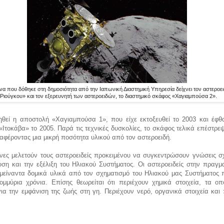
να που δόθηκε στη δημοσιότητα από την Ιαπωνική Διαστημική Υπηρεσία δείχνει τον αστεροε
Ριούγκου» και τον εξερευνητή των αστεροειδών, το διαστημικό σκάφος «Χαγιαμπούσα 2».
ηθεί η αποστολή «Χαγιαμπούσα 1», που είχε εκτοξευθεί το 2003 και έφθ
«Ιτοκάβα» το 2005. Παρά τις τεχνικές δυσκολίες, το σκάφος τελικά επέστρε
ταφέροντας μια μικρή ποσότητα υλικού από τον αστεροειδή.
νες μελετούν τους αστεροειδείς προκειμένου να συγκεντρώσουν γνώσεις σχ
ση και την εξέλιξη του Ηλιακού Συστήματος. Οι αστεροειδείς στην πραγμα
ομείναντα δομικά υλικά από τον σχηματισμό του Ηλιακού μας Συστήματος 
ομμύρια χρόνια. Επίσης θεωρείται ότι περιέχουν χημικά στοιχεία, τα οπο
ια την εμφάνιση της ζωής στη γη. Περιέχουν νερό, οργανικά στοιχεία και