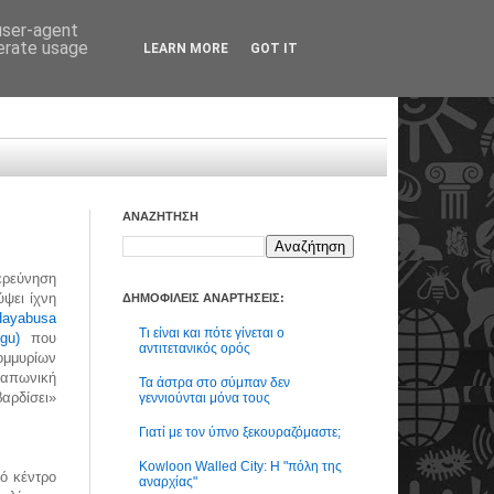
 user-agent
nerate usage
LEARN MORE
GOT IT
ΑΝΑΖΗΤΗΣΗ
ερεύνηση
ψει ίχνη
ΔΗΜΟΦΙΛΕΙΣ ΑΝΑΡΤΗΣΕΙΣ:
Hayabusa
Τι είναι και πότε γίνεται ο
gu)
που
αντιτετανικός ορός
μμυρίων
Ιαπωνική
Τα άστρα στο σύμπαν δεν
αρδίσει»
γεννιούνται μόνα τους
Γιατί με τον ύπνο ξεκουραζόμαστε;
Kowloon Walled City: Η "πόλη της
ό κέντρο
αναρχίας"