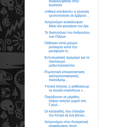
ανακαλύφθηκε στην
Ιορδανία
«Ηθικά αποδεκτή» η γενετική
τροποποίηση σε έμβρυα ...
Αστρονόμοι ανακάλυψαν
δέκα νέα φεγγάρια του Δία
Το διαιτολόγιο του Ανθρώπου
των Πάγων
Πέθαναν επτά μαύροι
ρινόκεροι κατά την
μεταφορά το...
Εντυπωσιακή πρεμιέρα για το
πανίσχυρο
ραδιοτηλεσκόπιο
Ρομποτική αποκατάσταση
γαστροοισοφαγικής
παλινδρόμ...
Υπνική άπνοια: η ασθένεια με
τα πολλά επικίνδυνα «...
Παγόβουνο σε μέγεθος
λόφου απειλεί χωριό στη
Γροιλ...
Οι καταιγίδες που έπληξαν
την Αττική σε ένα βίντεο...
Αστρονόμοι στην Ανταρκτική
ανακάλυψαν πηγή