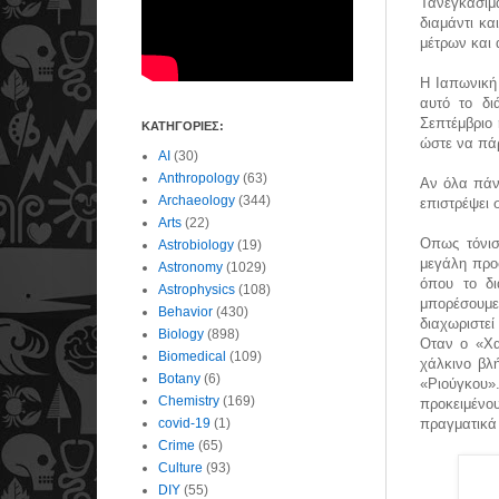
Τανεγκασίμα
διαμάντι κα
μέτρων και 
Η Ιαπωνική
αυτό το δι
Σεπτέμβριο 
ΚΑΤΗΓΟΡΙΕΣ:
ώστε να πάρ
AI
(30)
Anthropology
(63)
Αν όλα πάν
Archaeology
(344)
επιστρέψει 
Arts
(22)
Οπως τόνισ
Astrobiology
(19)
μεγάλη προσ
Astronomy
(1029)
όπου το δι
Astrophysics
(108)
μπορέσουμε
Behavior
(430)
διαχωριστε
Biology
(898)
Οταν ο «Χα
Biomedical
(109)
χάλκινο βλή
Botany
(6)
«Ριούγκου»
Chemistry
(169)
προκειμένο
covid-19
(1)
πραγματικά
Crime
(65)
Culture
(93)
DIY
(55)