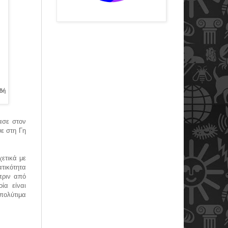
ιδή
ασε στον
ψε στη Γη
ετικά με
τικότητα
πριν από
ία είναι
 πολύτιμα