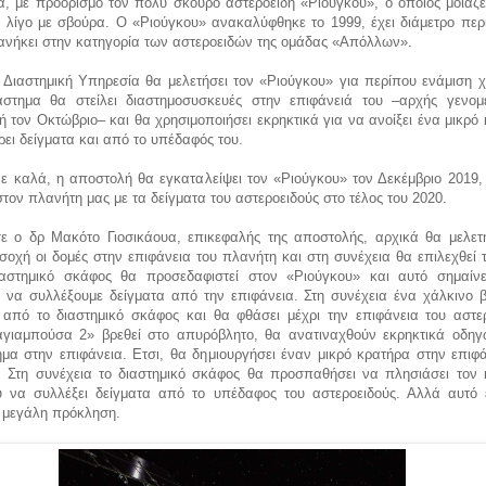
, με προορισμό τον πολύ σκούρο αστεροειδή «Ριούγκου», ο οποίος μοιάζει
ι λίγο με σβούρα. O «Ριούγκου» ανακαλύφθηκε το 1999, έχει διάμετρο περ
ανήκει στην κατηγορία των αστεροειδών της ομάδας «Απόλλων».
 Διαστημική Υπηρεσία θα μελετήσει τον «Ριούγκου» για περίπου ενάμιση χ
άστημα θα στείλει διαστημοσυσκευές στην επιφάνειά του –αρχής γενομ
ή τον Οκτώβριο– και θα χρησιμοποιήσει εκρηκτικά για να ανοίξει ένα μικρό
ει δείγματα και από το υπέδαφός του.
ε καλά, η αποστολή θα εγκαταλείψει τον «Ριούγκου» τον Δεκέμβριο 2019,
στον πλανήτη μας με τα δείγματα του αστεροειδούς στο τέλος του 2020.
ε ο δρ Μακότο Γιοσικάουα, επικεφαλής της αποστολής, αρχικά θα μελετ
οχή οι δομές στην επιφάνεια του πλανήτη και στη συνέχεια θα επιλεχθεί 
αστημικό σκάφος θα προσεδαφιστεί στον «Ριούγκου» και αυτό σημαίνε
 να συλλέξουμε δείγματα από την επιφάνεια. Στη συνέχεια ένα χάλκινο 
ί από το διαστημικό σκάφος και θα φθάσει μέχρι την επιφάνεια του αστερ
γιαμπούσα 2» βρεθεί στο απυρόβλητο, θα ανατιναχθούν εκρηκτικά οδηγ
μα στην επιφάνεια. Ετσι, θα δημιουργήσει έναν μικρό κρατήρα στην επιφά
. Στη συνέχεια το διαστημικό σκάφος θα προσπαθήσει να πλησιάσει τον 
υ να συλλέξει δείγματα από το υπέδαφος του αστεροειδούς. Αλλά αυτό ε
 μεγάλη πρόκληση.