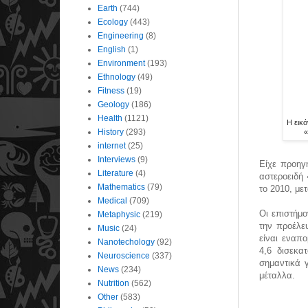
Earth
(744)
Ecology
(443)
Engineering
(8)
English
(1)
Environment
(193)
Ethnology
(49)
Fitness
(19)
Geology
(186)
Health
(1121)
Η εικό
History
(293)
«
internet
(25)
Interviews
(9)
Είχε προηγ
Literature
(4)
αστεροειδή 
Mathematics
(79)
το 2010, με
Medical
(709)
Οι επιστήμο
Metaphysic
(219)
την προέλευ
Music
(24)
είναι εναπ
Nanotechology
(92)
4,6 δισεκατ
Neuroscience
(337)
σημαντικά γ
News
(234)
μέταλλα.
Nutrition
(562)
Other
(583)