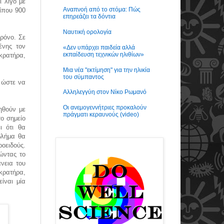
 λίγο με
Αναπνοή από το στόμα: Πώς
ίπου 900
επηρεάζει τα δόντια
Ναυτική ορολογία
ρόνο. Σε
ένης τον
«Δεν υπάρχει παιδεία αλλά
εκπαίδευση τεχνικών ηλιθίων»
 κρατήρα,
Μια νέα "εκτίμηση" για την ηλικία
του σύμπαντος
 ώστε να
Αλληλεγγύη στον Νίκο Ρωμανό
Οι ανεμογεννήτριες προκαλούν
ηθούν με
πράγματι κεραυνούς (video)
το σημείο
ι ότι θα
βλήμα θα
οειδούς.
ώντας το
νεια του
κρατήρα,
ίναι μία