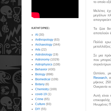
το οποίο εξ
Μελέτες έχ
μεγάλων πλ
απαγορεύετ
ΚΑΤΗΓΟΡΙΕΣ:
Τα ζώα δεν
αποτελούν 
AI
(30)
Anthropology
(63)
Πολλά ερω
Archaeology
(344)
μεταλλάξεις
Arts
(22)
Astrobiology
(19)
Σε μια πρό
Astronomy
(1029)
που μπορού
συγκέντρων
Astrophysics
(108)
Behavior
(430)
Ωστόσο, μ
Biology
(898)
Research
, 
Biomedical
(109)
μήκους 250
Botany
(6)
Ουκρανία κ
Chemistry
(169)
covid-19
(1)
Αυτή είναι
Crime
(65)
επικεφαλής 
Culture
(93)
Ηνωμένες Π
DIY
(55)