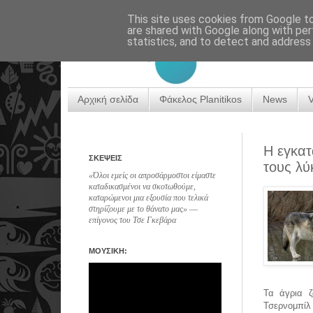
This site uses cookies from Google to 
are shared with Google along with per
statistics, and to detect and address
Αρχική σελίδα
Φάκελος Planitikos
News
Η εγκατ
ΣΚΕΨΕΙΣ
τους λύ
«Όλοι εμείς οι απροσάρμοστοι είμαστε
καταδικασμένοι να σκοτωθούμε,
καταρώμενοι μια εξουσία που τελικά
στηρίζουμε με το θάνατο μας» ―
επίγονος του Τσε Γκεβάρα
ΜΟΥΣΙΚΗ:
Τα άγρια ζ
Τσερνομπίλ 