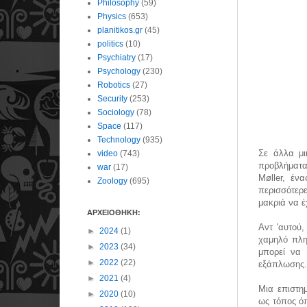
Philosophy
(59)
Physics
(653)
planitikos.gr
(45)
politics
(10)
Psychiatry
(17)
Psychology
(230)
Robotics
(27)
Security
(253)
Sociology
(78)
Space
(117)
Technology
(935)
Σε άλλα μι
video
(743)
προβλήματα
war
(17)
Møller, έν
Zoology
(695)
περισσότερε
μακριά να έ
ΑΡΧΕΙΟΘΗΚΗ:
Αντ 'αυτού,
►
2024
(1)
χαμηλό πλη
►
2023
(34)
μπορεί να 
►
2022
(22)
εξάπλωση
►
2021
(4)
Μια επιστη
►
2020
(10)
ως τόπος όπ