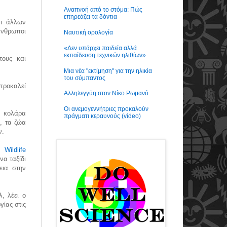
Αναπνοή από το στόμα: Πώς
επηρεάζει τα δόντια
αι άλλων
άνθρωποι
Ναυτική ορολογία
«Δεν υπάρχει παιδεία αλλά
εκπαίδευση τεχνικών ηλιθίων»
τους και
Μια νέα "εκτίμηση" για την ηλικία
του σύμπαντος
προκαλεί
Αλληλεγγύη στον Νίκο Ρωμανό
Οι ανεμογεννήτριες προκαλούν
ς κολάρα
πράγματι κεραυνούς (video)
, τα ζώα
χών.
Wildlife
να ταξίδι
εια στην
, λέει ο
γίας στις