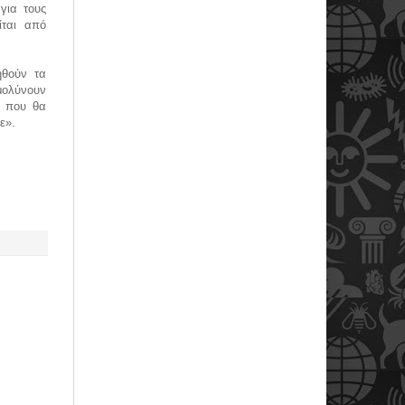
για τους
ίται από
ηθούν τα
μολύνουν
ν που θα
με».