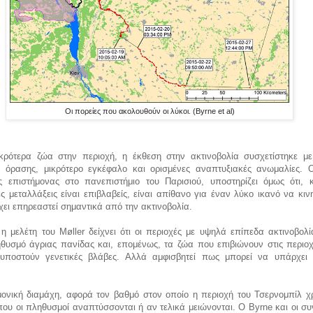
Οι πορείες που ακολουθούν οι λύκοι. (Byrne et al)
κρότερα ζώα στην περιοχή, η έκθεση στην ακτινοβολία συσχετίστηκε με
 όρασης, μικρότερο εγκέφαλο και ορισμένες αναπτυξιακές ανωμαλίες. 
ας επιστήμονας στο πανεπιστήμιο του Παρισιού, υποστηρίζει όμως ότι, 
ς μεταλλάξεις είναι επιβλαβείς, είναι απίθανο για έναν λύκο ικανό να κιν
χει επηρεαστεί σημαντικά από την ακτινοβολία.
 η μελέτη του Møller δείχνει ότι οι περιοχές με υψηλά επίπεδα ακτινοβολ
θυσμό άγριας πανίδας και, επομένως, τα ζώα που επιβιώνουν στις περιοχ
υποστούν γενετικές βλάβες. Αλλά αμφισβητεί πως μπορεί να υπάρχει 
ς.
μονική διαμάχη, αφορά τον βαθμό στον οποίο η περιοχή του Τσερνομπίλ χρ
ου οι πληθυσμοί αναπτύσσονται ή αν τελικά μειώνονται. Ο Byrne και οι σ