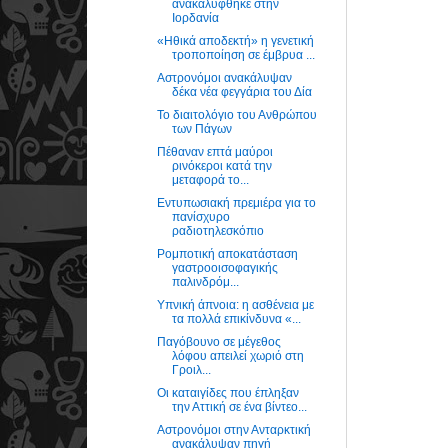
ανακαλύφθηκε στην
Ιορδανία
«Ηθικά αποδεκτή» η γενετική
τροποποίηση σε έμβρυα ...
Αστρονόμοι ανακάλυψαν
δέκα νέα φεγγάρια του Δία
Το διαιτολόγιο του Ανθρώπου
των Πάγων
Πέθαναν επτά μαύροι
ρινόκεροι κατά την
μεταφορά το...
Εντυπωσιακή πρεμιέρα για το
πανίσχυρο
ραδιοτηλεσκόπιο
Ρομποτική αποκατάσταση
γαστροοισοφαγικής
παλινδρόμ...
Υπνική άπνοια: η ασθένεια με
τα πολλά επικίνδυνα «...
Παγόβουνο σε μέγεθος
λόφου απειλεί χωριό στη
Γροιλ...
Οι καταιγίδες που έπληξαν
την Αττική σε ένα βίντεο...
Αστρονόμοι στην Ανταρκτική
ανακάλυψαν πηγή