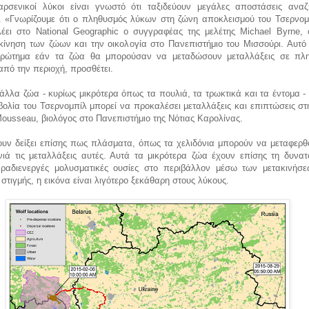
αρσενικοί λύκοι είναι γνωστό ότι ταξιδεύουν μεγάλες αποστάσεις ανα
. «Γνωρίζουμε ότι ο πληθυσμός λύκων στη ζώνη αποκλεισμού του Τσερνομπ
λέει στο National Geographic ο συγγραφέας της μελέτης Michael Byrne, 
κίνηση των ζώων και την οικολογία στο Πανεπιστήμιο του Μισσούρι. Αυτό 
 ερώτημα εάν τα ζώα θα μπορούσαν να μεταδώσουν μεταλλάξεις σε πλ
από την περιοχή, προσθέτει.
άλλα ζώα - κυρίως μικρότερα όπως τα πουλιά, τα τρωκτικά και τα έντομα -
οβολία του Τσερνομπίλ μπορεί να προκαλέσει μεταλλάξεις και επιπτώσεις στ
Mousseau, βιολόγος στο Πανεπιστήμιο της Νότιας Καρολίνας.
ουν δείξει επίσης πως πλάσματα, όπως τα χελιδόνια μπορούν να μεταφερθ
νιά τις μεταλλάξεις αυτές. Αυτά τα μικρότερα ζώα έχουν επίσης τη δυνατ
ραδιενεργές μολυσματικές ουσίες στο περιβάλλον μέσω των μετακινήσε
 στιγμής, η εικόνα είναι λιγότερο ξεκάθαρη στους λύκους.