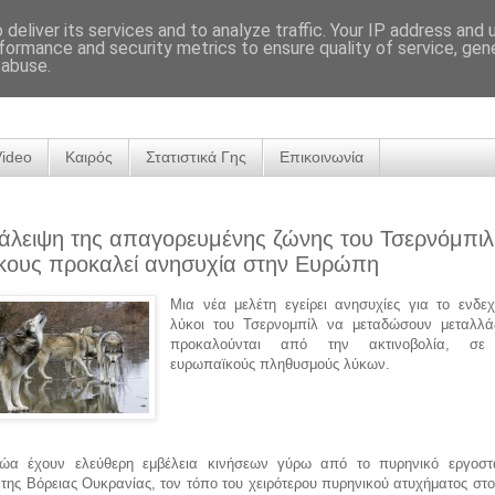
deliver its services and to analyze traffic. Your IP address and
formance and security metrics to ensure quality of service, ge
 abuse.
Video
Καιρός
Στατιστικά Γης
Επικοινωνία
άλειψη της απαγορευμένης ζώνης του Τσερνόμπι
κους προκαλεί ανησυχία στην Ευρώπη
Μια νέα μελέτη εγείρει ανησυχίες για το ενδεχ
λύκοι του Τσερνομπίλ να μεταδώσουν μεταλλά
προκαλούνται από την ακτινοβολία, σε
ευρωπαϊκούς πληθυσμούς λύκων.
ώα έχουν ελεύθερη εμβέλεια κινήσεων γύρω από το πυρηνικό εργοστ
της Βόρειας Ουκρανίας, τον τόπο του χειρότερου πυρηνικού ατυχήματος στ