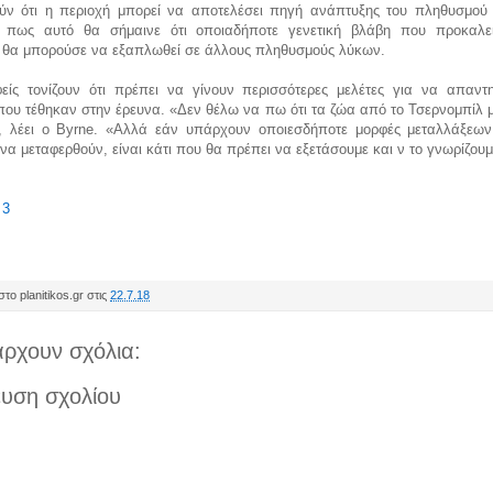
ύν ότι η περιοχή μπορεί να αποτελέσει πηγή ανάπτυξης του πληθυσμού 
 πως αυτό θα σήμαινε ότι οποιαδήποτε γενετική βλάβη που προκαλε
α θα μπορούσε να εξαπλωθεί σε άλλους πληθυσμούς λύκων.
είς τονίζουν ότι πρέπει να γίνουν περισσότερες μελέτες για να απαντ
που τέθηκαν στην έρευνα. «Δεν θέλω να πω ότι τα ζώα από το Τσερνομπίλ 
, λέει ο Byrne. «Αλλά εάν υπάρχουν οποιεσδήποτε μορφές μεταλλάξεω
α μεταφερθούν, είναι κάτι που θα πρέπει να εξετάσουμε και ν το γνωρίζου
,
3
το planitikos.gr στις
22.7.18
ρχουν σχόλια:
υση σχολίου