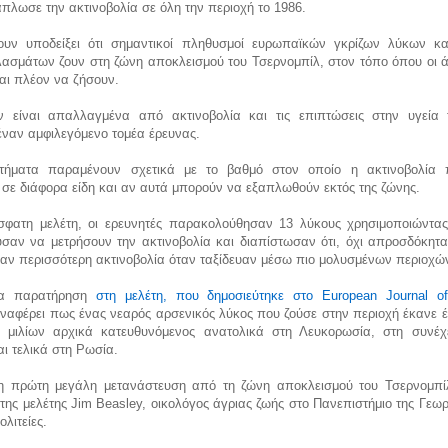
άπλωσε την ακτινοβολία σε όλη την περιοχή το 1986.
ουν υποδείξει ότι σημαντικοί πληθυσμοί ευρωπαϊκών γκρίζων λύκων κ
ασμάτων ζουν στη ζώνη αποκλεισμού του Τσερνομπίλ, στον τόπο όπου οι 
αι πλέον να ζήσουν.
 είναι απαλλαγμένα από ακτινοβολία και τις επιπτώσεις στην υγεία 
έναν αμφιλεγόμενο τομέα έρευνας.
τήματα παραμένουν σχετικά με το βαθμό στον οποίο η ακτινοβολία 
 σε διάφορα είδη και αν αυτά μπορούν να εξαπλωθούν εκτός της ζώνης.
σφατη μελέτη, οι ερευνητές παρακολούθησαν 13 λύκους χρησιμοποιώντα
σαν να μετρήσουν την ακτινοβολία και διαπίστωσαν ότι, όχι απροσδόκητα
αν περισσότερη ακτινοβολία όταν ταξίδευαν μέσω πιο μολυσμένων περιο
ια παρατήρηση
στη μελέτη, που δημοσιεύτηκε στο European Journal of 
αναφέρει πως ένας νεαρός αρσενικός λύκος που ζούσε στην περιοχή έκανε έ
 μιλίων αρχικά κατευθυνόμενος ανατολικά στη Λευκορωσία, στη συνέχ
αι τελικά στη Ρωσία.
 η πρώτη μεγάλη μετανάστευση από τη ζώνη αποκλεισμού του Τσερνομπίλ
της μελέτης Jim Beasley, οικολόγος άγριας ζωής στο Πανεπιστήμιο της Γεωρ
ολιτείες.