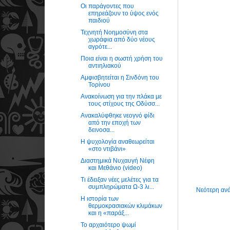
Οι παράγοντες που
επηρεάζουν το ύψος ενός
παιδιού
Τεχνητή Νοημοσύνη στα
χωράφια από δύο νέους
αγρότε...
Ποια είναι η σωστή χρήση του
αντιηλιακού
Αμφισβητείται η Σινδόνη του
Τορίνου
Ανακοίνωση για την πλάκα με
τους στίχους της Οδύσσ...
Ανακαλύφθηκε νεογνό φίδι
από την εποχή των
δεινοσα...
Η ψυχολογία αναθεωρείται
«στο ντιβάνι»
Διαστημικά Νυχαυγή Νέφη
και Μεθάνιο (video)
Τι έδειξαν νέες μελέτες για τα
συμπληρώματα Ω-3 λι...
Νεότερη αν
Η ιστορία των
θερμοκρασιακών κλιμάκων
και η «παράξ...
Το αρχαιότερο ψωμί