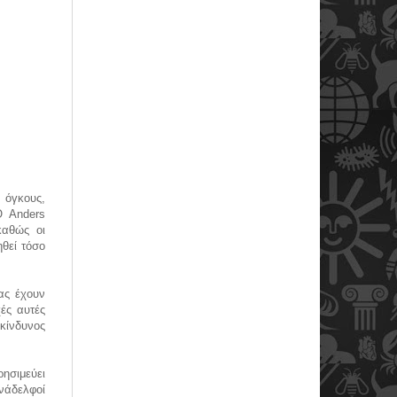
 όγκους,
Ο Anders
καθώς οι
ηθεί τόσο
ίας έχουν
ές αυτές
κίνδυνος
ησιμεύει
υνάδελφοί