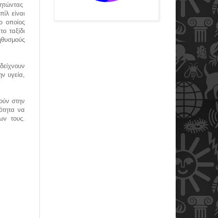
ζητώντας
ίλ είναι
ο οποίος
το ταξίδι
ηθυσμούς
 δείχνουν
ην υγεία,
ούν στην
ότητα να
ων τους.