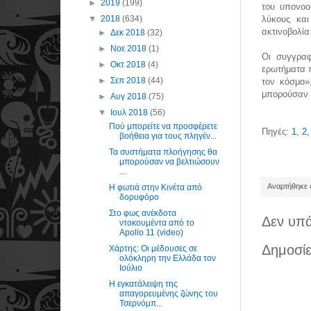
►
2019
(199)
του υπονοο
λύκους και
▼
2018
(634)
ακτινοβολί
►
Δεκ 2018
(32)
►
Νοε 2018
(1)
Οι συγγραφ
►
Οκτ 2018
(4)
ερωτήματα 
►
Σεπ 2018
(44)
τον κόσμο»
μπορούσαν ν
►
Αυγ 2018
(75)
▼
Ιουλ 2018
(56)
Πού μπορείτε να προσφέρετε
Πηγές:
1
,
2
βοήθεια για τους πληγέν...
Τα συστήματα πλοήγησης θα
μπορούσαν να βελτιώσουν
...
Αναρτήθηκε σ
Η φωτιά στην Κινέτα από
δορυφόρο
Στο φως ανέκδοτα
Δεν υπά
ντοκουμέντα από το
Apollo 11 (video)
Δημοσίε
Χάρτης: Οι μέδουσες σε
ολόκληρη την Ελλάδα τον
Ιούλιο
Η εγκατάλειψη της
απαγορευμένης ζώνης του
Τσερνόμπ...