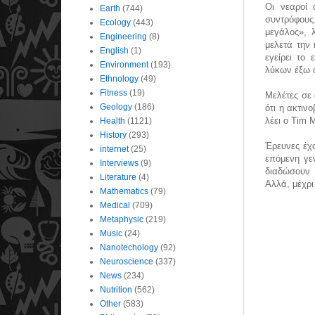
Οι νεαροί 
Earth
(744)
συντρόφους
Ecology
(443)
μεγάλος», 
Engineering
(8)
μελετά την 
English
(1)
εγείρει το
Environment
(193)
λύκων έξω 
Ethnology
(49)
Fitness
(19)
Μελέτες σε 
Geology
(186)
ότι η ακτιν
λέει ο Tim 
Health
(1121)
History
(293)
Έρευνες έχ
internet
(25)
επόμενη γε
Interviews
(9)
διαδώσουν 
Literature
(4)
Αλλά, μέχρι
Mathematics
(79)
Medical
(709)
Metaphysic
(219)
Music
(24)
Nanotechology
(92)
Neuroscience
(337)
News
(234)
Nutrition
(562)
Other
(583)