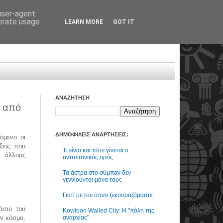
 user-agent
nerate usage
LEARN MORE
GOT IT
ΑΝΑΖΗΤΗΣΗ
λ από
ΔΗΜΟΦΙΛΕΙΣ ΑΝΑΡΤΗΣΕΙΣ:
όμενο οι
ξεις που
Τι είναι και πότε γίνεται ο
 άλλους
αντιτετανικός ορός
Τα άστρα στο σύμπαν δεν
γεννιούνται μόνα τους
Γιατί με τον ύπνο ξεκουραζόμαστε;
άσιο του
Kowloon Walled City: Η "πόλη της
αναρχίας"
ον κόσμο,