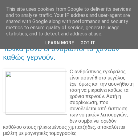
This site uses cookies from Google to deliver its services
and to analyze traffic. Your IP address and user-agent are
shared with Google along with performance and security
metrics to ensure quality of service, generate usage
statistics, and to detect and address abuse.
▼
LEARN MORE
GOT IT
Τελικά μόνο οι άνθρωποι τα χάνουν
καθώς γερνούν.
Ο ανθρώπινος εγκέφαλος
είναι ασυνήθιστα μεγάλος,
έχει όμως και την ασυνήθιστη
τάση να μικραίνει καθώς τα
χρόνια περνούν. Αυτή η
συρρίκνωση, που
συνοδεύεται από έκπτωση
των νοητικών λειτουργιών,
δεν συμβαίνει σχεδόν
καθόλου στους ηλικιωμένους χιμπατζήδες, αποκαλύπτει
μελέτη με μαγνητικές τομογραφίες.