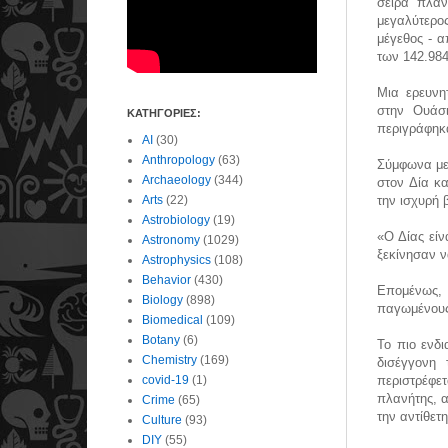
σειρά πλαν
μεγαλύτερο
μέγεθος - α
των 142.984
Μια ερευνη
στην Ουάσ
ΚΑΤΗΓΟΡΙΕΣ:
περιγράφηκ
AI
(30)
Anthropology
(63)
Σύμφωνα με 
Archaeology
(344)
στον Δία κ
Arts
(22)
την ισχυρή 
Astrobiology
(19)
«Ο Δίας είν
Astronomy
(1029)
ξεκίνησαν ν
Astrophysics
(108)
Behavior
(430)
Επομένως, 
Biology
(898)
παγωμένους 
Biomedical
(109)
Botany
(6)
Το πιο ενδ
Chemistry
(169)
δισέγγονη 
covid-19
(1)
περιστρέφε
πλανήτης, α
Crime
(65)
την αντίθετ
Culture
(93)
DIY
(55)