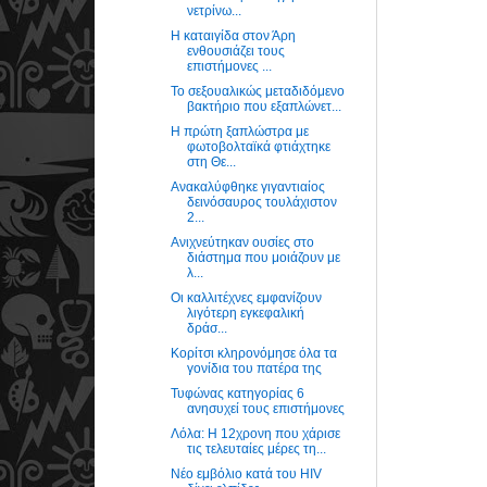
νετρίνω...
Η καταιγίδα στον Άρη
ενθουσιάζει τους
επιστήμονες ...
Το σεξουαλικώς μεταδιδόμενο
βακτήριο που εξαπλώνετ...
Η πρώτη ξαπλώστρα με
φωτοβολταϊκά φτιάχτηκε
στη Θε...
Ανακαλύφθηκε γιγαντιαίος
δεινόσαυρος τουλάχιστον
2...
Ανιχνεύτηκαν ουσίες στο
διάστημα που μοιάζουν με
λ...
Oι καλλιτέχνες εμφανίζουν
λιγότερη εγκεφαλική
δράσ...
Κορίτσι κληρονόμησε όλα τα
γονίδια του πατέρα της
Τυφώνας κατηγορίας 6
ανησυχεί τους επιστήμονες
Λόλα: H 12χρονη που χάρισε
τις τελευταίες μέρες τη...
Νέο εμβόλιο κατά του HIV