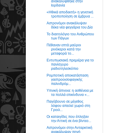
ανακαλύφθηκε στην
Ιορδανία
«Ηθικά αποδεκτή» η γενετική
τροποποίηση σε έμβρυα ...
Αστρονόμοι ανακάλυψαν
δέκα νέα φεγγάρια του Δία
Το διαιτολόγιο του Ανθρώπου
των Πάγων
Πέθαναν επτά μαύροι
ρινόκεροι κατά την
μεταφορά το...
Εντυπωσιακή πρεμιέρα για το
πανίσχυρο
ραδιοτηλεσκόπιο
Ρομποτική αποκατάσταση
γαστροοισοφαγικής
παλινδρόμ...
Υπνική άπνοια: η ασθένεια με
τα πολλά επικίνδυνα «...
Παγόβουνο σε μέγεθος
λόφου απειλεί χωριό στη
Γροιλ...
Οι καταιγίδες που έπληξαν
την Αττική σε ένα βίντεο...
Αστρονόμοι στην Ανταρκτική
ανακάλυψαν πηγή