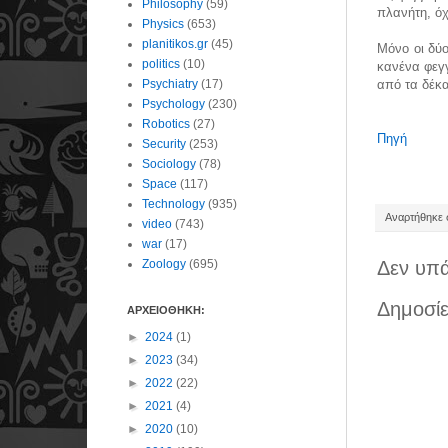
Philosophy
(59)
πλανήτη, όχ
Physics
(653)
planitikos.gr
(45)
Μόνο οι δύο
politics
(10)
κανένα φεγγ
Psychiatry
(17)
από τα δέκα
Psychology
(230)
Robotics
(27)
Πηγή
Security
(253)
Sociology
(78)
Space
(117)
Technology
(935)
Αναρτήθηκε σ
video
(743)
war
(17)
Zoology
(695)
Δεν υπά
Δημοσίε
ΑΡΧΕΙΟΘΗΚΗ:
►
2024
(1)
►
2023
(34)
►
2022
(22)
►
2021
(4)
►
2020
(10)