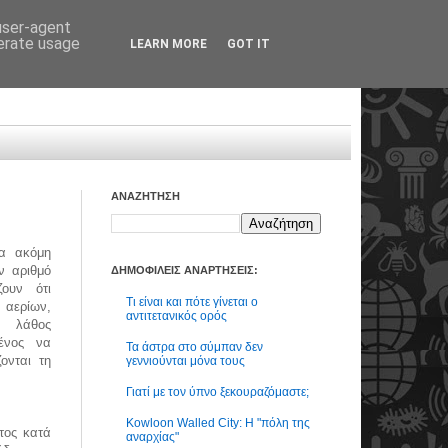
 user-agent
nerate usage
LEARN MORE
GOT IT
ΑΝΑΖΗΤΗΣΗ
α ακόμη
ν αριθμό
ΔΗΜΟΦΙΛΕΙΣ ΑΝΑΡΤΗΣΕΙΣ:
ουν ότι
Τι είναι και πότε γίνεται ο
ερίων,
αντιτετανικός ορός
η λάθος
μένος να
Τα άστρα στο σύμπαν δεν
ονται τη
γεννιούνται μόνα τους
Γιατί με τον ύπνο ξεκουραζόμαστε;
Kowloon Walled City: Η "πόλη της
τος κατά
αναρχίας"