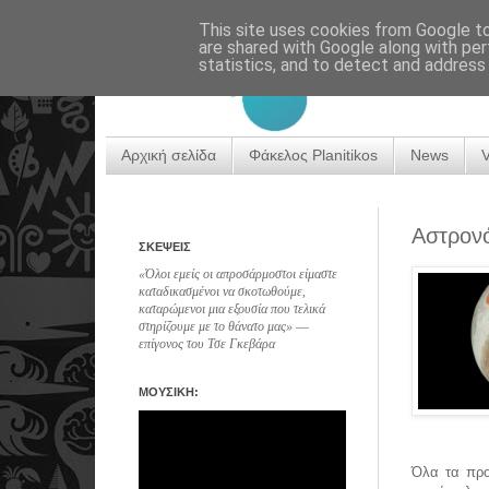
This site uses cookies from Google to 
are shared with Google along with per
statistics, and to detect and address
Αρχική σελίδα
Φάκελος Planitikos
News
Αστρονό
ΣΚΕΨΕΙΣ
«Όλοι εμείς οι απροσάρμοστοι είμαστε
καταδικασμένοι να σκοτωθούμε,
καταρώμενοι μια εξουσία που τελικά
στηρίζουμε με το θάνατο μας» ―
επίγονος του Τσε Γκεβάρα
ΜΟΥΣΙΚΗ:
Όλα τα προ