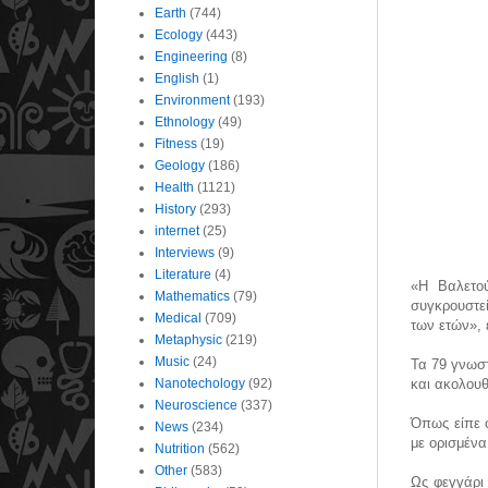
Earth
(744)
Ecology
(443)
Engineering
(8)
English
(1)
Environment
(193)
Ethnology
(49)
Fitness
(19)
Geology
(186)
Health
(1121)
History
(293)
internet
(25)
Interviews
(9)
Literature
(4)
«Η Βαλετού
Mathematics
(79)
συγκρουστεί
Medical
(709)
των ετών», 
Metaphysic
(219)
Music
(24)
Τα 79 γνωστ
Nanotechology
(92)
και ακολουθ
Neuroscience
(337)
Όπως είπε 
News
(234)
με ορισμένα
Nutrition
(562)
Other
(583)
Ως φεγγάρι 