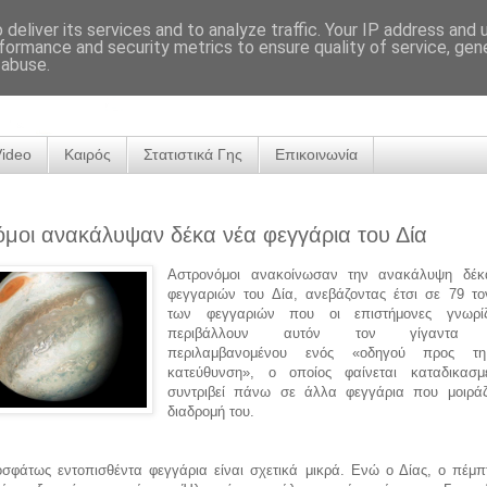
deliver its services and to analyze traffic. Your IP address and
formance and security metrics to ensure quality of service, ge
 abuse.
Video
Καιρός
Στατιστικά Γης
Επικοινωνία
μοι ανακάλυψαν δέκα νέα φεγγάρια του Δία
Αστρονόμοι ανακοίνωσαν την ανακάλυψη δέκ
φεγγαριών του Δία, ανεβάζοντας έτσι σε 79 το
των φεγγαριών που οι επιστήμονες γνωρίζ
περιβάλλουν αυτόν τον γίγαντα α
περιλαμβανομένου ενός «οδηγού προς τ
κατεύθυνση», ο οποίος φαίνεται καταδικασ
συντριβεί πάνω σε άλλα φεγγάρια που μοιράζ
διαδρομή του.
σφάτως εντοπισθέντα φεγγάρια είναι σχετικά μικρά. Ενώ ο Δίας, ο πέμπ