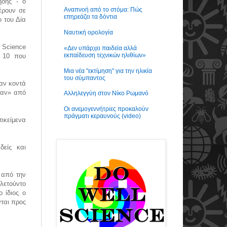
ήδης - ο
Αναπνοή από το στόμα: Πώς
έρουν σε
επηρεάζει τα δόντια
ο του Δία
Ναυτική ορολογία
 Science
«Δεν υπάρχει παιδεία αλλά
εκπαίδευση τεχνικών ηλιθίων»
ν 10 που
Μια νέα "εκτίμηση" για την ηλικία
του σύμπαντος
αν κοντά
καν» από
Αλληλεγγύη στον Νίκο Ρωμανό
Οι ανεμογεννήτριες προκαλούν
πράγματι κεραυνούς (video)
τικείμενα
δείς και
 από την
λετούντο
 ίδιος ο
νται προς