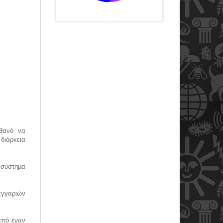
ιθανό να
διάρκεια
ό σύστημα
εγγαριών
 από έναν