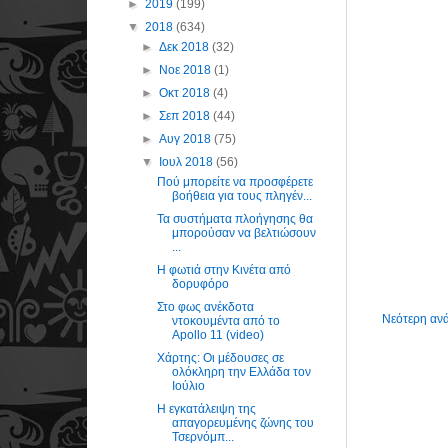
►
2019
(199)
▼
2018
(634)
►
Δεκ 2018
(32)
►
Νοε 2018
(1)
►
Οκτ 2018
(4)
►
Σεπ 2018
(44)
►
Αυγ 2018
(75)
▼
Ιουλ 2018
(56)
Πού μπορείτε να προσφέρετε
βοήθεια για τους πληγέν...
Τα συστήματα πλοήγησης θα
μπορούσαν να βελτιώσουν
...
Η φωτιά στην Κινέτα από
δορυφόρο
Στο φως ανέκδοτα
Νεότερη αν
ντοκουμέντα από το
Apollo 11 (video)
Χάρτης: Οι μέδουσες σε
ολόκληρη την Ελλάδα τον
Ιούλιο
Η εγκατάλειψη της
απαγορευμένης ζώνης του
Τσερνόμπ...