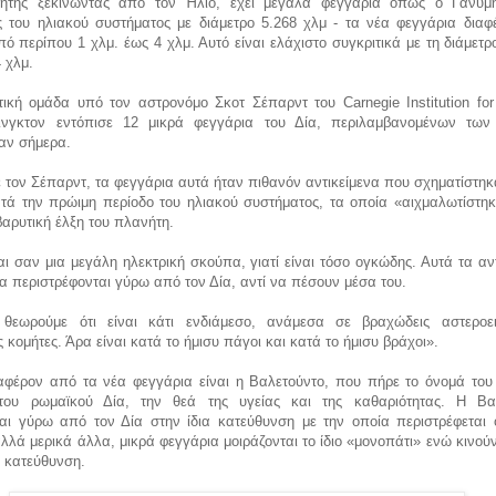
ήτης ξεκινώντας από τον Ήλιο, έχει μεγάλα φεγγάρια όπως ο Γανυμ
ς του ηλιακού συστήματος με διάμετρο 5.268 χλμ - τα νέα φεγγάρια διαφ
πό περίπου 1 χλμ. έως 4 χλμ. Αυτό είναι ελάχιστο συγκριτικά με τη διάμετρ
 χλμ.
τική ομάδα υπό τον αστρονόμο Σκοτ Σέπαρντ του Carnegie Institution for
ινγκτον εντόπισε 12 μικρά φεγγάρια του Δία, περιλαμβανομένων τω
αν σήμερα.
τον Σέπαρντ, τα φεγγάρια αυτά ήταν πιθανόν αντικείμενα που σχηματίστηκ
ατά την πρώιμη περίοδο του ηλιακού συστήματος, τα οποία «αιχμαλωτίστη
βαρυτική έλξη του πλανήτη.
αι σαν μια μεγάλη ηλεκτρική σκούπα, γιατί είναι τόσο ογκώδης. Αυτά τα αν
α περιστρέφονται γύρω από τον Δία, αντί να πέσουν μέσα του.
θεωρούμε ότι είναι κάτι ενδιάμεσο, ανάμεσα σε βραχώδεις αστεροει
κομήτες. Άρα είναι κατά το ήμισυ πάγοι και κατά το ήμισυ βράχοι».
ιαφέρον από τα νέα φεγγάρια είναι η Βαλετούντο, που πήρε το όνομά του
του ρωμαϊκού Δία, την θεά της υγείας και της καθαριότητας. Η Βα
ται γύρω από τον Δία στην ίδια κατεύθυνση με την οποία περιστρέφεται ο
λλά μερικά άλλα, μικρά φεγγάρια μοιράζονται το ίδιο «μονοπάτι» ενώ κινού
η κατεύθυνση.