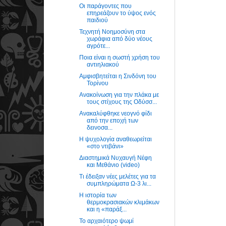
Οι παράγοντες που
επηρεάζουν το ύψος ενός
παιδιού
Τεχνητή Νοημοσύνη στα
χωράφια από δύο νέους
αγρότε...
Ποια είναι η σωστή χρήση του
αντιηλιακού
Αμφισβητείται η Σινδόνη του
Τορίνου
Ανακοίνωση για την πλάκα με
τους στίχους της Οδύσσ...
Ανακαλύφθηκε νεογνό φίδι
από την εποχή των
δεινοσα...
Η ψυχολογία αναθεωρείται
«στο ντιβάνι»
Διαστημικά Νυχαυγή Νέφη
και Μεθάνιο (video)
Τι έδειξαν νέες μελέτες για τα
συμπληρώματα Ω-3 λι...
Η ιστορία των
θερμοκρασιακών κλιμάκων
και η «παράξ...
Το αρχαιότερο ψωμί