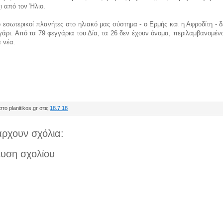
ι από τον Ήλιο.
 εσωτερικοί πλανήτες στο ηλιακό μας σύστημα - ο Ερμής και η Αφροδίτη - 
άρι. Από τα 79 φεγγάρια του Δία, τα 26 δεν έχουν όνομα, περιλαμβανομέν
 νέα.
το planitikos.gr στις
18.7.18
ρχουν σχόλια:
υση σχολίου