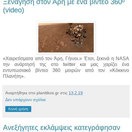
Ξενάγηση στον Άρη με ένα βίντεο 360ᵒ
(video)
«Χαιρετίσματα από τον Άρη, Γήινοι.» Έτσι, ξεκινά η NASA
την ανάρτησή της στο twitter και μας χαρίζει ένα
εντυπωσιακό βίντεο 360 μοιρών από τον «Κόκκινο
Πλανήτη».
Αναρτήθηκε στο planitikos.gr στις
13.2.19
Δεν υπάρχουν σχόλια:
Κοινή χρήση
Ανεξήγητες εκλάμψεις κατεγράφησαν