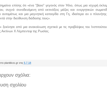
ημαίνει επίσης ότι «ένα "βίαιο" γεγονός στον Ήλιο, όπως μια ισχυρή έκλ
του, συχνά συνοδευόμενη από εκτινάξεις μάζας και ενεργητικών σωματιδ
 αυτομάτως και μια μαγνητική καταιγίδα στη Γη, ιδιαίτερα αν ο πλανήτης
οντά στην διεύθυνση διάδοσης τους».
 ξεκίνησε από μια ανακοίνωση σχετικά με τις προβλέψεις του Ινστιτούτου
ς Ακτίνων Χ Λέμπεντεφ της Ρωσίας.
το planitikos.gr στις
5.7.18
ρχουν σχόλια:
υση σχολίου