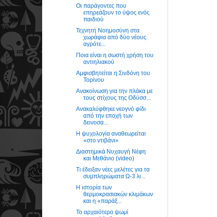
Οι παράγοντες που
επηρεάζουν το ύψος ενός
παιδιού
Τεχνητή Νοημοσύνη στα
χωράφια από δύο νέους
αγρότε...
Ποια είναι η σωστή χρήση του
αντιηλιακού
Αμφισβητείται η Σινδόνη του
Τορίνου
Ανακοίνωση για την πλάκα με
τους στίχους της Οδύσσ...
Ανακαλύφθηκε νεογνό φίδι
από την εποχή των
δεινοσα...
Η ψυχολογία αναθεωρείται
«στο ντιβάνι»
Διαστημικά Νυχαυγή Νέφη
και Μεθάνιο (video)
Τι έδειξαν νέες μελέτες για τα
συμπληρώματα Ω-3 λι...
Η ιστορία των
θερμοκρασιακών κλιμάκων
και η «παράξ...
Το αρχαιότερο ψωμί