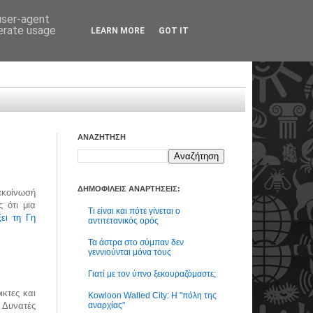
 user-agent
nerate usage
LEARN MORE
GOT IT
ΑΝΑΖΗΤΗΣΗ
ΔΗΜΟΦΙΛΕΙΣ ΑΝΑΡΤΗΣΕΙΣ:
ακοίνωσή
 ότι μια
Τι είναι και πότε γίνεται ο
ει τη Γη
αντιτετανικός ορός
Τα άστρα στο σύμπαν δεν
γεννιούνται μόνα τους
Γιατί με τον ύπνο ξεκουραζόμαστε;
ικτες και
Kowloon Walled City: Η "πόλη της
αναρχίας"
 Δυνατές