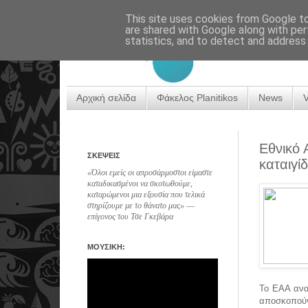
This site uses cookies from Google to 
are shared with Google along with per
statistics, and to detect and address
Αρχική σελίδα
Φάκελος Planitikos
News
Εθνικό 
ΣΚΕΨΕΙΣ
καταιγίδ
«Όλοι εμείς οι απροσάρμοστοι είμαστε
καταδικασμένοι να σκοτωθούμε,
καταρώμενοι μια εξουσία που τελικά
στηρίζουμε με το θάνατο μας» ―
επίγονος του Τσε Γκεβάρα
ΜΟΥΣΙΚΗ:
Το ΕΑΑ αναφ
αποσκοπούν