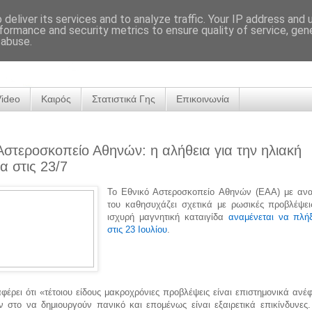
deliver its services and to analyze traffic. Your IP address and
formance and security metrics to ensure quality of service, ge
 abuse.
Video
Καιρός
Στατιστικά Γης
Επικοινωνία
Αστεροσκοπείο Αθηνών: η αλήθεια για την ηλιακή
α στις 23/7
Το Εθνικό Αστεροσκοπείο Αθηνών (ΕΑΑ) με αν
του καθησυχάζει σχετικά με ρωσικές προβλέψεις
ισχυρή μαγνητική καταιγίδα
αναμένεται να πλήξ
στις 23 Ιουλίου
.
έρει ότι «τέτοιου είδους μακροχρόνιες προβλέψεις είναι επιστημονικά ανέφ
 στο να δημιουργούν πανικό και επομένως είναι εξαιρετικά επικίνδυνες.