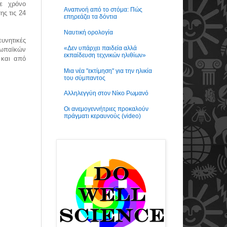
σε χρόνο
Αναπνοή από το στόμα: Πώς
ς τις 24
επηρεάζει τα δόντια
Ναυτική ορολογία
υνητικές
«Δεν υπάρχει παιδεία αλλά
ωπαϊκών
εκπαίδευση τεχνικών ηλιθίων»
 και από
Μια νέα "εκτίμηση" για την ηλικία
του σύμπαντος
Αλληλεγγύη στον Νίκο Ρωμανό
Οι ανεμογεννήτριες προκαλούν
πράγματι κεραυνούς (video)