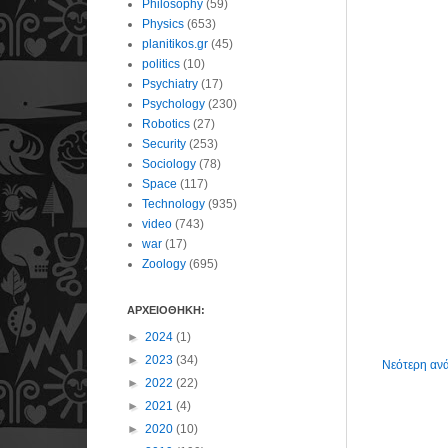
Philosophy
(59)
Physics
(653)
planitikos.gr
(45)
politics
(10)
Psychiatry
(17)
Psychology
(230)
Robotics
(27)
Security
(253)
Sociology
(78)
Space
(117)
Technology
(935)
video
(743)
war
(17)
Zoology
(695)
ΑΡΧΕΙΟΘΗΚΗ:
►
2024
(1)
►
2023
(34)
Νεότερη αν
►
2022
(22)
►
2021
(4)
►
2020
(10)