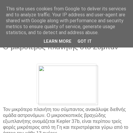
This site uses cookies from Google to deliver its services
and to analyze traffic. Your IP address and user-agent are
shared with Google along with performance and security
metrics to ensure quality of service, generate usage
statistics, and to detect and address abuse.
▼
LEARN MORE
GOT IT
O μικρότερος πλανήτης στο Σύμπαν
Τον μικρότερο πλανήτη του σύμπαντος ανακάλυψε διεθνής
ομάδα αστρονόμων. Ο μικροσκοπικός βραχώδης
εξωπλανήτης ονομάζεται Kepler 37b, είναι περίπου τρείς
φορές μικρότερος από τη Γη και περιστρέφεται γύρω από το