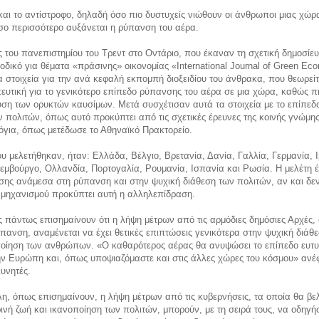
και το αντίστροφο, δηλαδή όσο πιο δυστυχείς νιώθουν οι άνθρωποι μιας χώρ
σο περισσότερο αυξάνεται η ρύπανση του αέρα.
ς του πανεπιστημίου του Τρεντ στο Οντάριο, που έκαναν τη σχετική δημοσίε
ιοδικό για θέματα «πράσινης» οικονομίας «International Journal of Green Ec
 στοιχεία για την ανά κεφαλή εκπομπή διοξειδίου του άνθρακα, που θεωρείτ
υτική για το γενικότερο επίπεδο ρύπανσης του αέρα σε μια χώρα, καθώς π
ση των ορυκτών καυσίμων. Μετά συσχέτισαν αυτά τα στοιχεία με το επίπεδ
ν πολιτών, όπως αυτό προκύπτει από τις σχετικές έρευνες της κοινής γνώμης
για, όπως μετέδωσε το Αθηναϊκό Πρακτορείο.
υ μελετήθηκαν, ήταν: Ελλάδα, Βέλγιο, Βρετανία, Δανία, Γαλλία, Γερμανία, 
ξεμβούργο, Ολλανδία, Πορτογαλία, Ρουμανία, Ισπανία και Ρωσία. Η μελέτη έ
ης ανάμεσα στη ρύπανση και στην ψυχική διάθεση των πολιτών, αν και δεν
 μηχανισμού προκύπτει αυτή η αλληλεπίδραση.
ς πάντως επισημαίνουν ότι η λήψη μέτρων από τις αρμόδιες δημόσιες Αρχές,
ύπανση, αναμένεται να έχει θετικές επιπτώσεις γενικότερα στην ψυχική διάθε
ποίηση των ανθρώπων. «Ο καθαρότερος αέρας θα ανυψώσει το επίπεδο ευτυ
ν Ευρώπη και, όπως υποψιαζόμαστε και στις άλλες χώρες του κόσμου» ανέ
υνητές.
η, όπως επισημαίνουν, η λήψη μέτρων από τις κυβερνήσεις, τα οποία θα βε
ινή ζωή και ικανοποίηση των πολιτών, μπορούν, με τη σειρά τους, να οδηγή