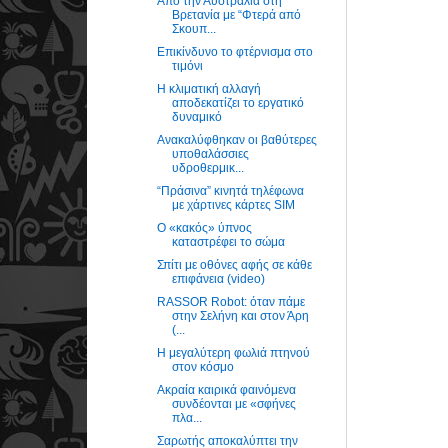
Από την Αυστραλία στη
Βρετανία με “Φτερά από
Σκουπ...
Επικίνδυνο το φτέρνισμα στο
τιμόνι
Η κλιματική αλλαγή
αποδεκατίζει το εργατικό
δυναμικό
Ανακαλύφθηκαν οι βαθύτερες
υποθαλάσσιες
υδροθερμικ...
“Πράσινα” κινητά τηλέφωνα
με χάρτινες κάρτες SIM
Ο «κακός» ύπνος
καταστρέφει το σώμα
Σπίτι με οθόνες αφής σε κάθε
επιφάνεια (video)
RASSOR Robot: όταν πάμε
στην Σελήνη και στον Άρη
(...
Η μεγαλύτερη φωλιά πτηνού
στον κόσμο
Ακραία καιρικά φαινόμενα
συνδέονται με «σφήνες
πλα...
Σαρωτής αποκαλύπτει την