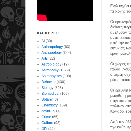
Ενώ ισχύει 
περιοχής τό
Οι ερευνητέ
διεθνές περ
ανέλυσαν τα
ΚΑΤΗΓΟΡΙΕΣ:
αντιπροσωπε
AI
(30)
από την καύ
Anthropology
(63)
ευτυχίας τω
Archaeology
(344)
ερωτηματολό
Arts
(22)
Οι χώρες πο
Astrobiology
(19)
Ιταλία, Λου
Astronomy
(1029)
ύπαρξη σχέσ
Astrophysics
(108)
μέσω ποιού
Behavior
(430)
Biology
(898)
Οι ερευνητέ
Biomedical
(109)
μειωθεί η ρ
Botany
(6)
στην ικανο
Chemistry
(169)
πολιτών στη
covid-19
(1)
Καναδοί ερε
Crime
(65)
Από την άλλ
Culture
(93)
την καθημερ
DIY
(55)