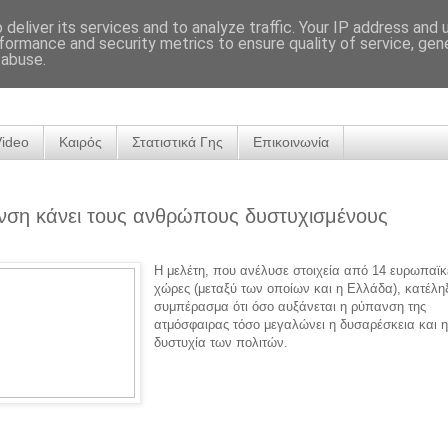
deliver its services and to analyze traffic. Your IP address and
formance and security metrics to ensure quality of service, ge
 abuse.
Video
Καιρός
Στατιστικά Γης
Επικοινωνία
νση κάνει τους ανθρώπους δυστυχισμένους
Η μελέτη, που ανέλυσε στοιχεία από 14 ευρωπαϊκ
χώρες (μεταξύ των οποίων και η Ελλάδα), κατέλη
συμπέρασμα ότι όσο αυξάνεται η ρύπανση της
ατμόσφαιρας τόσο μεγαλώνει η δυσαρέσκεια και 
δυστυχία των πολιτών.