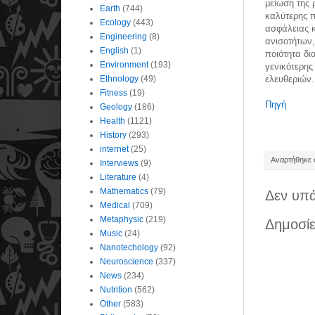
μείωση της 
Earth
(744)
καλύτερης π
Ecology
(443)
ασφάλειας κ
Engineering
(8)
ανισοτήτων,
English
(1)
ποιότητα δι
Environment
(193)
γενικότερης
Ethnology
(49)
ελευθεριών.
Fitness
(19)
Πηγή
Geology
(186)
Health
(1121)
History
(293)
internet
(25)
Αναρτήθηκε σ
Interviews
(9)
Literature
(4)
Mathematics
(79)
Δεν υπά
Medical
(709)
Metaphysic
(219)
Δημοσίε
Music
(24)
Nanotechology
(92)
Neuroscience
(337)
News
(234)
Nutrition
(562)
Other
(583)