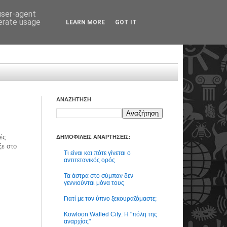
 user-agent
nerate usage
LEARN MORE
GOT IT
ΑΝΑΖΗΤΗΣΗ
ές
ΔΗΜΟΦΙΛΕΙΣ ΑΝΑΡΤΗΣΕΙΣ:
ξε στο
Τι είναι και πότε γίνεται ο
αντιτετανικός ορός
η
Τα άστρα στο σύμπαν δεν
γεννιούνται μόνα τους
Γιατί με τον ύπνο ξεκουραζόμαστε;
Kowloon Walled City: Η "πόλη της
αναρχίας"