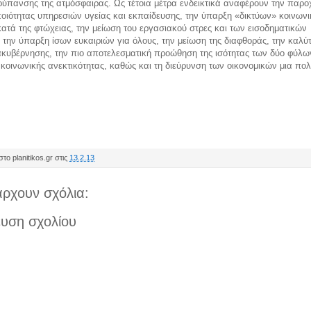
ρύπανσης της ατμόσφαιρας. Ως τέτοια μέτρα ενδεικτικά αναφέρουν την παρο
οιότητας υπηρεσιών υγείας και εκπαίδευσης, την ύπαρξη «δικτύων» κοινωνι
ατά της φτώχειας, την μείωση του εργασιακού στρες και των εισοδηματικών
 την ύπαρξη ίσων ευκαιριών για όλους, την μείωση της διαφθοράς, την καλύ
ακυβέρνησης, την πιο αποτελεσματική προώθηση της ισότητας των δύο φύλων
 κοινωνικής ανεκτικότητας, καθώς και τη διεύρυνση των οικονομικών μια πολ
το planitikos.gr στις
13.2.13
ρχουν σχόλια:
υση σχολίου