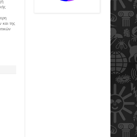
χή
κής
τερη
 και της
ιτικών