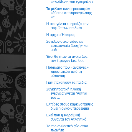
καλωδίωση του εγκεφάλου
Το μέλλον των αεροσκαφών
κάθετης αποπροσγείωσης
κα...
Η οικογένεια επηρεάζει την
ευφυΐα των παιδιών
Η αρχαία Ήπειρος
Συγκλονιστικό video με
«στεφανιαία βροχή» και
μαζι...
Έτσι θα ήταν τα άγρια ζώα
εάν έτρωγαν fast food
Ποδήλατο που «αναπνέει»
προστατεύει από τη
ρύπανση
Γιατί παχαίνουν τα παιδιά
Συγκεντρωτική ηλιακή
ενέργεια γίνεται “Ακτίνα
του ...
Ελπίδες στους καρκινοπαθείς
δίνει η ογκο-υπερθερμία
Εκεί που η Καραϊβική
συναντά τον Ατλαντικό
Tο πιο ανθεκτικό ζώο στον
πλανήτη