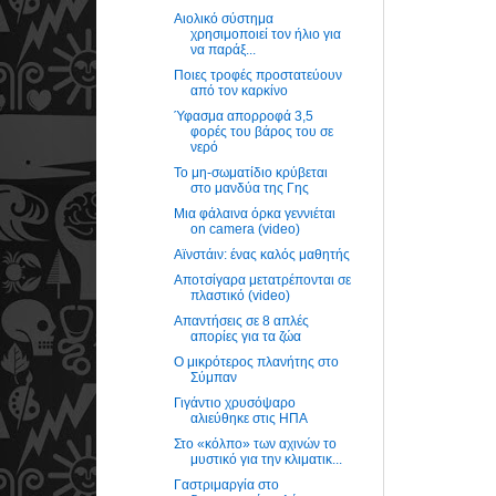
Αιολικό σύστημα
χρησιμοποιεί τον ήλιο για
να παράξ...
Ποιες τροφές προστατεύουν
από τον καρκίνο
Ύφασμα απορροφά 3,5
φορές του βάρος του σε
νερό
Το μη-σωματίδιο κρύβεται
στο μανδύα της Γης
Μια φάλαινα όρκα γεννιέται
on camera (video)
Αϊνστάιν: ένας καλός μαθητής
Αποτσίγαρα μετατρέπονται σε
πλαστικό (video)
Απαντήσεις σε 8 απλές
απορίες για τα ζώα
O μικρότερος πλανήτης στο
Σύμπαν
Γιγάντιο χρυσόψαρο
αλιεύθηκε στις ΗΠΑ
Στο «κόλπο» των αχινών το
μυστικό για την κλιματικ...
Γαστριμαργία στο