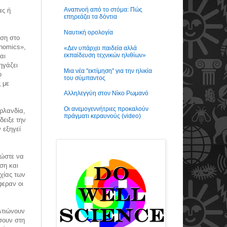
Αναπνοή από το στόμα: Πώς
ας ή
επηρεάζει τα δόντια
Ναυτική ορολογία
υση στο
onomics»,
«Δεν υπάρχει παιδεία αλλά
εκπαίδευση τεχνικών ηλιθίων»
αι
ηγάζει
Μια νέα "εκτίμηση" για την ηλικία
ο
του σύμπαντος
 με
Αλληλεγγύη στον Νίκο Ρωμανό
Οι ανεμογεννήτριες προκαλούν
Ιρλανδία,
πράγματι κεραυνούς (video)
δειξε την
 εξηγεί
 ώστε να
ση και
χίας των
φεραν οι
λτιώνουν
σουν στη