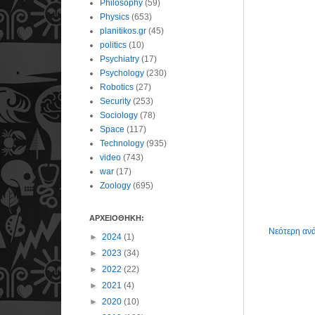
Philosophy
(59)
Physics
(653)
planitikos.gr
(45)
politics
(10)
Psychiatry
(17)
Psychology
(230)
Robotics
(27)
Security
(253)
Sociology
(78)
Space
(117)
Technology
(935)
video
(743)
war
(17)
Zoology
(695)
ΑΡΧΕΙΟΘΗΚΗ:
Νεότερη αν
►
2024
(1)
►
2023
(34)
►
2022
(22)
►
2021
(4)
►
2020
(10)