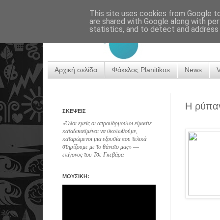
This site uses cookies from Google to 
are shared with Google along with per
statistics, and to detect and address
Αρχική σελίδα
Φάκελος Planitikos
News
Η ρύπα
ΣΚΕΨΕΙΣ
«Όλοι εμείς οι απροσάρμοστοι είμαστε
καταδικασμένοι να σκοτωθούμε,
καταρώμενοι μια εξουσία που τελικά
στηρίζουμε με το θάνατο μας» ―
επίγονος του Τσε Γκεβάρα
ΜΟΥΣΙΚΗ: