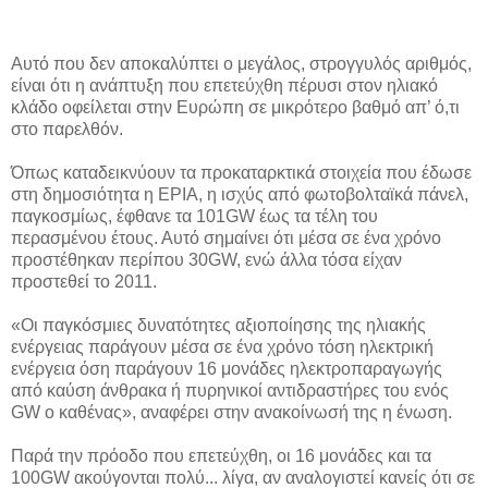
Αυτό που δεν αποκαλύπτει ο μεγάλος, στρογγυλός αριθμός,
είναι ότι η ανάπτυξη που επετεύχθη πέρυσι στον ηλιακό
κλάδο οφείλεται στην Ευρώπη σε μικρότερο βαθμό απ’ ό,τι
στο παρελθόν.
Όπως καταδεικνύουν τα προκαταρκτικά στοιχεία που έδωσε
στη δημοσιότητα η EPIA, η ισχύς από φωτοβολταϊκά πάνελ,
παγκοσμίως, έφθανε τα 101GW έως τα τέλη του
περασμένου έτους. Αυτό σημαίνει ότι μέσα σε ένα χρόνο
προστέθηκαν περίπου 30GW, ενώ άλλα τόσα είχαν
προστεθεί το 2011.
«Οι παγκόσμιες δυνατότητες αξιοποίησης της ηλιακής
ενέργειας παράγουν μέσα σε ένα χρόνο τόση ηλεκτρική
ενέργεια όση παράγουν 16 μονάδες ηλεκτροπαραγωγής
από καύση άνθρακα ή πυρηνικοί αντιδραστήρες του ενός
GW ο καθένας», αναφέρει στην ανακοίνωσή της η ένωση.
Παρά την πρόοδο που επετεύχθη, οι 16 μονάδες και τα
100GW ακούγονται πολύ... λίγα, αν αναλογιστεί κανείς ότι σε