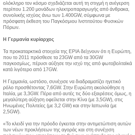
ολόκληρο τον κόσμο σχεδιάζεται αυτή τη στιγμή η ανέγερση
περίπου 1.200 μονάδων ηλεκτροπαραγωγής από άνθρακα,
συνολικής ισχύος άνω των 1.400GW, σύμφωνα με
πρόσφατη έκθεση του Παγκόσμιου Ινστιτούτου Φυσικών
Πόρων.
Η Γερμανία κυρίαρχος
Τα προκαταρκτικά στοιχεία της EPIA δείχνουν ότι η Ευρώπη,
που το 2011 πρόσθεσε τα 23GW από τα 30GW
παγκοσμίως, πέρυσι αύξησε την ισχύ της από φωτοβολταϊκά
κατά λιγότερο από 17GW.
Η Γερμανία, ωστόσο, συνέχισε να διαδραματίζει ηγετικό
ρόλο προσθέτοντας 7,6GW. Στην Ευρώπη ακολούθησε η
Ιταλία, με 3,3GW. Πέρα από αυτές τις δύο εξαιρέσεις όμως, η
μεγαλύτερη αύξηση οφείλεται στην Κίνα (με 3,5GW), στις
Ηνωμένες Πολιτείες (με 3,2 GW) και στην Ιαπωνία (με
2,5GW).
«Το κλειδί για την πρόοδο έγκειται στην αντιμετώπιση αυτών
των νέων προκλήσεων της αγοράς και στη συνέχιση