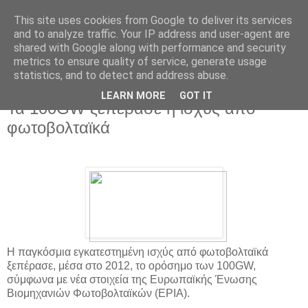
This site uses cookies from Google to deliver its services
and to analyze traffic. Your IP address and user-agent are
shared with Google along with performance and security
metrics to ensure quality of service, generate usage
statistics, and to detect and address abuse.
▼
LEARN MORE
GOT IT
Τα 100GW ξεπέρασε η ισχύς από
φωτοβολταϊκά
Η παγκόσμια εγκατεστημένη ισχύς από φωτοβολταϊκά
ξεπέρασε, μέσα στο 2012, το ορόσημο των 100GW,
σύμφωνα με νέα στοιχεία της Ευρωπαϊκής Ένωσης
Βιομηχανιών Φωτοβολταϊκών (EPIA).