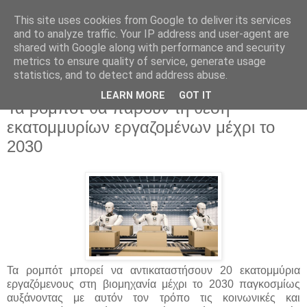
This site uses cookies from Google to deliver its services
and to analyze traffic. Your IP address and user-agent are
shared with Google along with performance and security
metrics to ensure quality of service, generate usage
statistics, and to detect and address abuse.
▼
LEARN MORE
GOT IT
Τα ρομπότ θα πάρουν τη θέση
εκατομμυρίων εργαζομένων μέχρι το
2030
Τα ρομπότ μπορεί να αντικαταστήσουν 20 εκατομμύρια
εργαζόμενους στη βιομηχανία μέχρι το 2030 παγκοσμίως
αυξάνοντας με αυτόν τον τρόπο τις κοινωνικές και