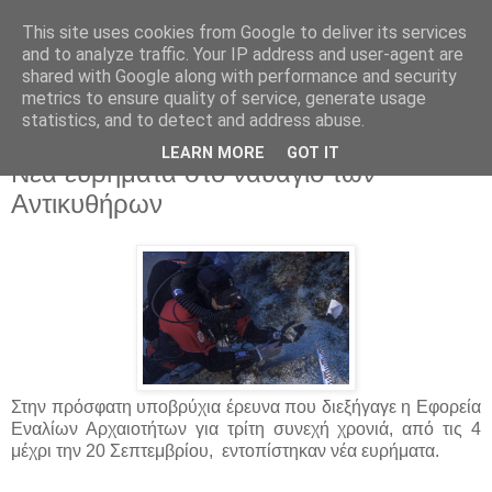
This site uses cookies from Google to deliver its services
and to analyze traffic. Your IP address and user-agent are
shared with Google along with performance and security
metrics to ensure quality of service, generate usage
statistics, and to detect and address abuse.
▼
LEARN MORE
GOT IT
Νέα ευρήματα στο ναυάγιο των
Αντικυθήρων
Στην πρόσφατη υποβρύχια έρευνα που διεξήγαγε η Εφορεία
Εναλίων Αρχαιοτήτων για τρίτη συνεχή χρονιά, από τις 4
μέχρι την 20 Σεπτεμβρίου, εντοπίστηκαν νέα ευρήματα.