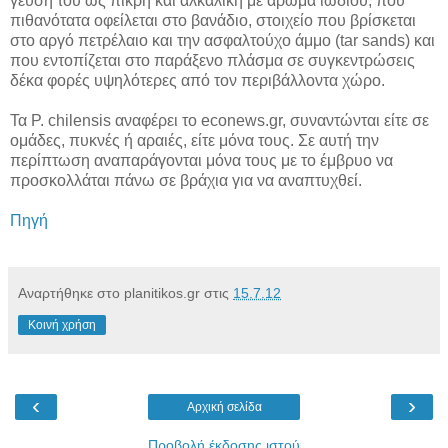
γεύση του ως πικρή και αλκαλική με άρωμα ιωδίου, που
πιθανότατα οφείλεται στο βανάδιο, στοιχείο που βρίσκεται
στο αργό πετρέλαιο και την ασφαλτούχο άμμο (tar sands) και
που εντοπίζεται στο παράξενο πλάσμα σε συγκεντρώσεις
δέκα φορές υψηλότερες από τον περιβάλλοντα χώρο.
Τα P. chilensis αναφέρει το econews.gr, συναντώνται είτε σε
ομάδες, πυκνές ή αραιές, είτε μόνα τους. Σε αυτή την
περίπτωση αναπαράγονται μόνα τους με το έμβρυο να
προσκολλάται πάνω σε βράχια για να αναπτυχθεί.
Πηγή
Αναρτήθηκε στο planitikos.gr στις
15.7.12
Κοινή χρήση
‹
›
Αρχική σελίδα
Προβολή έκδοσης ιστού