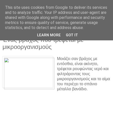
This site uses cookies from Google to deliver its services
and to analyze traffic. Your IP address and user-agent are
shared with Google along with performance and security
metrics to ensure quality of service, generate usage
statistics, and to detect and address abuse.
▼
LEARN MORE
GOT IT
Ένας βράχος που τρέφεται με
μικροοργανισμούς
Μοιάζει σαν βράχος με
εντόσθια, είναι ακίνητο,
τρέφεται ρουφώντας νερό και
φιλτράροντας τους
μικροοργανισμούς και το αίμα
του περιέχει το σπάνιο
μέταλλο βανάδιο.