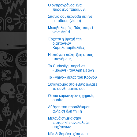
Ο ονειροχρόνος: ένα
παράξενο παραμύθι
Σπάνιο σουπερνόβα σε live
μετάδοση (video)
Μεταβολισμός: Πώς μπορεί
να αυξηθεί
Έρχεται η βροχή των
διαττόντων
Καμηλοπαρδαλίδες
Η υπόγεια πόλη: ζωή στους
υπονόμους
Το Curiosity μπορεί να
«μόλυνε» τον Άρη με ζωή
Το «γήινο» σέλας του Κρόνου
Συναγερμός στο eBay: αλλάξε
το συνθηματικό σου
Οι πιο καρκινογόνες χημικές
ουσίες
Αύξηση του προσδόκιμου
ζωής σε όλη τη Γη
Μελανά σημεία στην
«ιστορική» ανακάλυψη
αρχέγονων ...
Νέα δεδομένα: χάπι που