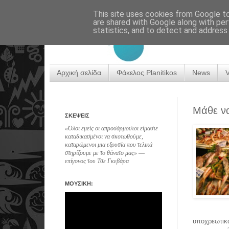
This site uses cookies from Google to 
are shared with Google along with per
statistics, and to detect and address
Αρχική σελίδα
Φάκελος Planitikos
News
Μάθε να
ΣΚΕΨΕΙΣ
«Όλοι εμείς οι απροσάρμοστοι είμαστε
καταδικασμένοι να σκοτωθούμε,
καταρώμενοι μια εξουσία που τελικά
στηρίζουμε με το θάνατο μας» ―
επίγονος του Τσε Γκεβάρα
ΜΟΥΣΙΚΗ:
υποχρεωτι