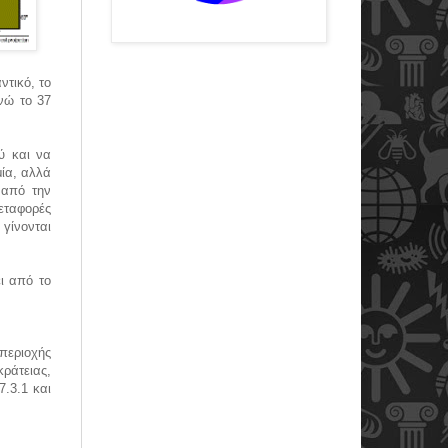
ντικό, το
νώ το 37
ύ και να
μία, αλλά
 από την
μεταφορές
γίνονται
ι από το
περιοχής
κράτειας,
.3.1 και