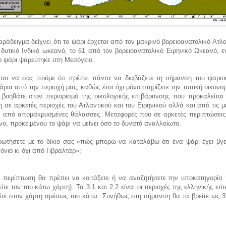
αράδειγμα δείχνει ότι το ψάρι έρχεται από τον μακρινό βορειοανατολικό Ατλα
δυτικό Ινδικό ωκεανό, το 61 από τον βορειοανατολικό Ειρηνικό Ωκεανό, ε
 το ψάρι ψαρεύτηκε στη Μεσόγειο.
εται να σας πούμε ότι πρέπει πάντα να διαβάζετε τη σήμανση του ψαριο
άρια από την περιοχή μας, καθώς έτσι όχι μόνο στηρίζετε την τοπική οικονο
βοηθάτε στον περιορισμό της οικολογικής επιβάρυνσης που προκαλείται
 σε αρκετές περιοχές του Ατλαντικού και του Ειρηνικού αλλά και από τις 
 από απομακρυσμένες θάλασσες. Μεταφορές που σε αρκετές περιπτώσεις 
ο, προκειμένου το ψάρι να μείνει όσο το δυνατό αναλλοίωτο.
ρωτήσετε με το δίκιο σας «πώς μπορώ να καταλάβω ότι ένα ψάρι έχει βγε
Ιόνιο κι όχι από Γιβραλτάρ»;
ν περίπτωση θα πρέπει να κοιτάξετε ή να αναζητήσετε την υποκατηγορία 
είτε τον πιο κάτω χάρτη). Τα 3.1 και 2.2 είναι οι περιοχές της ελληνικής επι
ίτε στον χάρτη αμέσως πιο κάτω. Συνήθως στη σήμανση θα τα βρείτε ως 37