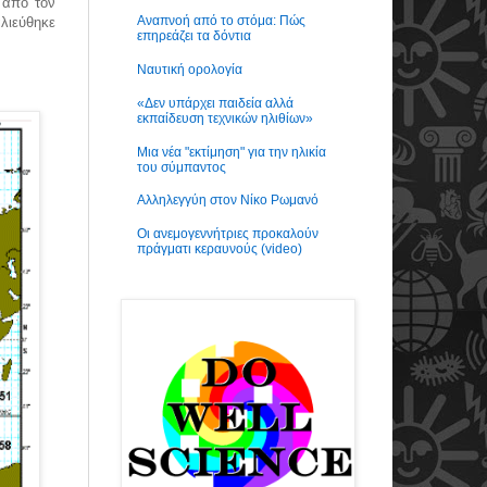
 από τον
Αναπνοή από το στόμα: Πώς
αλιεύθηκε
επηρεάζει τα δόντια
Ναυτική ορολογία
«Δεν υπάρχει παιδεία αλλά
εκπαίδευση τεχνικών ηλιθίων»
Μια νέα "εκτίμηση" για την ηλικία
του σύμπαντος
Αλληλεγγύη στον Νίκο Ρωμανό
Οι ανεμογεννήτριες προκαλούν
πράγματι κεραυνούς (video)