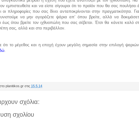
 αναγκαστικά μετράει η σχέση που έχετε αναπτύξει με τον ιχθυοπώλη. Να 
ον εμπιστευθείτε και να είστε σίγουροι ότι το προϊόν που θα σας πουλήσει 
ι οι πληροφορίες που σας δίνει ανταποκρίνονται στην πραγματικότητα. Γι
υνιστούμε να μην αγοράζετε ψάρια απ’ όπου βρείτε, αλλά να δοκιμάσετ
 έως ότου βρείτε τον ιχθυοπώλη που σας σέβεται. Έτσι θα κάνετε καλό στ
σέπη σας, αλλά και στο περιβάλλον.
 ότι το μέγεθος και η εποχή έχουν μεγάλη σημασία στην επιλογή ψαριών. 
δώ
.
το planitikos.gr στις
15.5.14
ρχουν σχόλια:
υση σχολίου