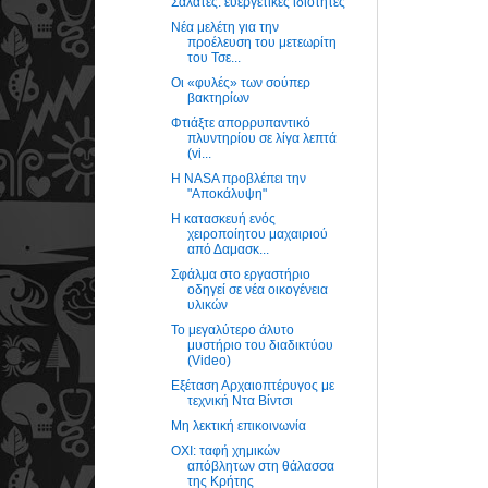
Σαλάτες: ευεργετικές ιδιότητες
Νέα μελέτη για την
προέλευση του μετεωρίτη
του Τσε...
Οι «φυλές» των σούπερ
βακτηρίων
Φτιάξτε απορρυπαντικό
πλυντηρίου σε λίγα λεπτά
(vi...
Η NASA προβλέπει την
"Αποκάλυψη"
Η κατασκευή ενός
χειροποίητου μαχαιριού
από Δαμασκ...
Σφάλμα στο εργαστήριο
οδηγεί σε νέα οικογένεια
υλικών
Το μεγαλύτερο άλυτο
μυστήριο του διαδικτύου
(Video)
Εξέταση Αρχαιοπτέρυγος με
τεχνική Ντα Βίντσι
Μη λεκτική επικοινωνία
ΟΧΙ: ταφή χημικών
απόβλητων στη θάλασσα
της Κρήτης