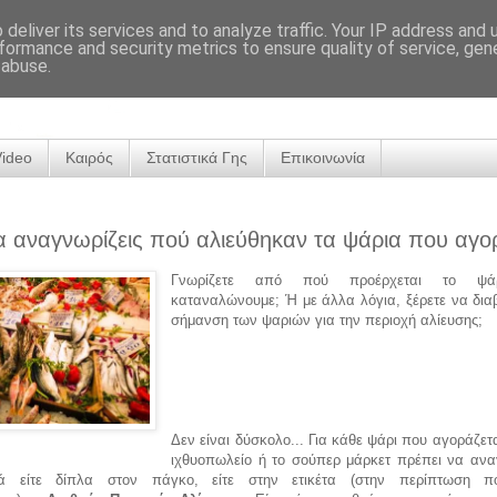
deliver its services and to analyze traffic. Your IP address and
formance and security metrics to ensure quality of service, ge
 abuse.
Video
Καιρός
Στατιστικά Γης
Επικοινωνία
 αναγνωρίζεις πού αλιεύθηκαν τα ψάρια που αγο
Γνωρίζετε από πού προέρχεται το ψά
καταναλώνουμε; Ή με άλλα λόγια, ξέρετε να διαβ
σήμανση των ψαριών για την περιοχή αλίευσης;
Δεν είναι δύσκολο... Για κάθε ψάρι που αγοράζετ
ιχθυοπωλείο ή το σούπερ μάρκετ πρέπει να ανα
κά είτε δίπλα στον πάγκο, είτε στην ετικέτα (στην περίπτωση πο