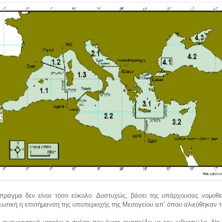
 πράγμα δεν είναι τόσο εύκολο. Δυστυχώς, βάσει της υπάρχουσας νομοθε
εωτική η επισήμανση της υποπεριοχής της Μεσογείου απ’ όπου αλιεύθηκαν τ