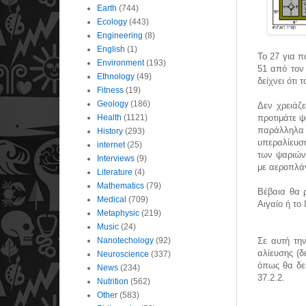
Earth
(744)
Ecology
(443)
Engineering
(8)
English
(1)
Το 27 για π
Environment
(193)
51 από τον 
Ethnology
(49)
δείχνει ότι
Fitness
(19)
Geology
(186)
Δεν χρειάζ
Health
(1121)
προτιμάτε ψ
παράλληλα 
History
(293)
υπεραλίευση
internet
(25)
των ψαριών
Interviews
(9)
με αεροπλάν
Literature
(4)
Mathematics
(79)
Βέβαια θα 
Medical
(709)
Αιγαίο ή το 
Metaphysic
(219)
Music
(24)
Nanotechology
(92)
Σε αυτή τη
αλίευσης (δ
Neuroscience
(337)
όπως θα δε
News
(234)
37.2.2.
Nutrition
(562)
Other
(583)