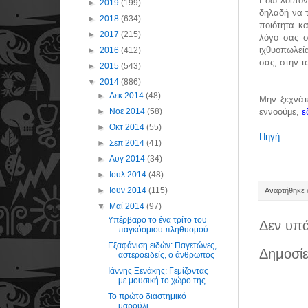
Εδώ λοιπόν
►
2019
(199)
δηλαδή να τ
►
2018
(634)
ποιότητα κα
►
2017
(215)
λόγο σας σ
ιχθυοπωλεία
►
2016
(412)
σας, στην τ
►
2015
(543)
▼
2014
(886)
►
Δεκ 2014
(48)
Μην ξεχνάτε
►
Νοε 2014
(58)
εννοούμε,
ε
►
Οκτ 2014
(55)
Πηγή
►
Σεπ 2014
(41)
►
Αυγ 2014
(34)
►
Ιουλ 2014
(48)
►
Ιουν 2014
(115)
Αναρτήθηκε σ
▼
Μαΐ 2014
(97)
Υπέρβαρο το ένα τρίτο του
Δεν υπά
παγκόσμιου πληθυσμού
Εξαφάνιση ειδών: Παγετώνες,
Δημοσίε
αστεροειδείς, ο άνθρωπος
Ιάννης Ξενάκης: Γεμίζοντας
με μουσική το χώρο της ...
Το πρώτο διαστημικό
μαρούλι