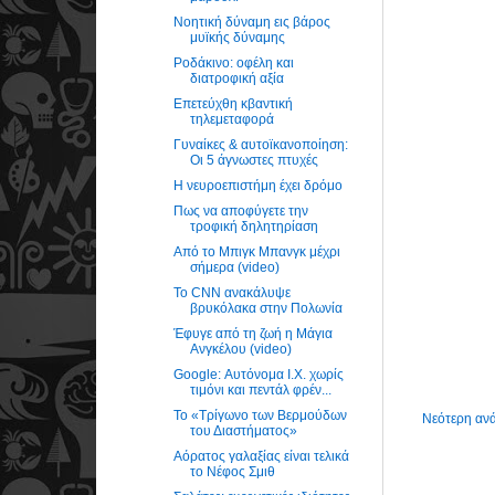
Νοητική δύναμη εις βάρος
μυϊκής δύναμης
Ροδάκινο: οφέλη και
διατροφική αξία
Επετεύχθη κβαντική
τηλεμεταφορά
Γυναίκες & αυτοϊκανοποίηση:
Οι 5 άγνωστες πτυχές
Η νευροεπιστήμη έχει δρόμο
Πως να αποφύγετε την
τροφική δηλητηρίαση
Από το Μπιγκ Μπανγκ μέχρι
σήμερα (video)
Το CNN ανακάλυψε
βρυκόλακα στην Πολωνία
Έφυγε από τη ζωή η Μάγια
Ανγκέλου (video)
Google: Αυτόνομα I.X. χωρίς
τιμόνι και πεντάλ φρέν...
Το «Τρίγωνο των Βερμούδων
Νεότερη αν
του Διαστήματος»
Αόρατος γαλαξίας είναι τελικά
το Νέφος Σμιθ