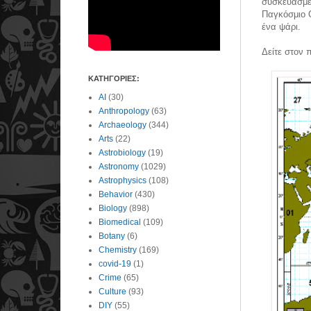
συσκευασμέ
Παγκόσμιο Ο
ένα ψάρι.
Δείτε στον 
ΚΑΤΗΓΟΡΙΕΣ:
AI
(30)
Anthropology
(63)
Archaeology
(344)
Arts
(22)
Astrobiology
(19)
Astronomy
(1029)
Astrophysics
(108)
Behavior
(430)
Biology
(898)
Biomedical
(109)
Botany
(6)
Chemistry
(169)
covid-19
(1)
Crime
(65)
Culture
(93)
DIY
(55)