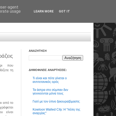
 user-agent
nerate usage
LEARN MORE
GOT IT
ΑΝΑΖΗΤΗΣΗ
ράζεις
ρι που
άζετε τη
ΔΗΜΟΦΙΛΕΙΣ ΑΝΑΡΤΗΣΕΙΣ:
Τι είναι και πότε γίνεται ο
αντιτετανικός ορός
Τα άστρα στο σύμπαν δεν
γεννιούνται μόνα τους
Γιατί με τον ύπνο ξεκουραζόμαστε;
αι από το
γράφεται
Kowloon Walled City: Η "πόλη της
υ είναι
αναρχίας"