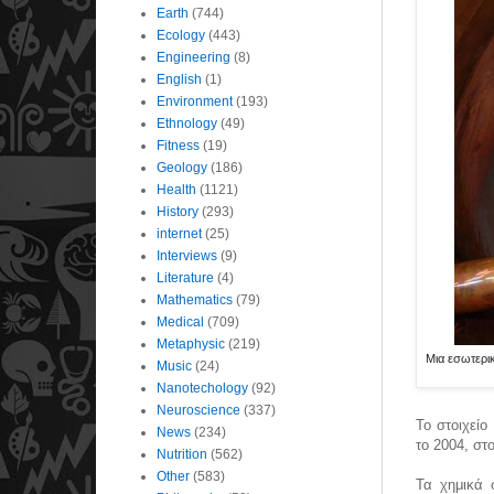
Earth
(744)
Ecology
(443)
Engineering
(8)
English
(1)
Environment
(193)
Ethnology
(49)
Fitness
(19)
Geology
(186)
Health
(1121)
History
(293)
internet
(25)
Interviews
(9)
Literature
(4)
Mathematics
(79)
Medical
(709)
Metaphysic
(219)
Μια εσωτερι
Music
(24)
Nanotechology
(92)
Neuroscience
(337)
Το στοιχείο
News
(234)
το 2004, στ
Nutrition
(562)
Other
(583)
Τα χημικά 