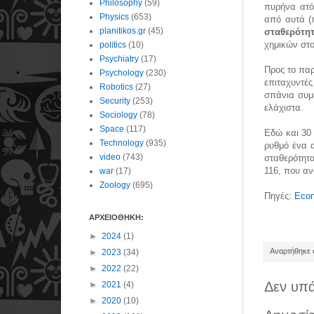
Philosophy
(59)
πυρήνα ατό
Physics
(653)
από αυτά (π
planitikos.gr
(45)
σταθερότη
χημικών στο
politics
(10)
Psychiatry
(17)
Προς το παρ
Psychology
(230)
επιταχυντέ
Robotics
(27)
σπάνια συμβ
Security
(253)
ελάχιστα.
Sociology
(78)
Space
(117)
Εδώ και 30
Technology
(935)
ρυθμό ένα 
video
(743)
σταθερότητ
116, που αν
war
(17)
Zoology
(695)
Πηγές:
Econ
ΑΡΧΕΙΟΘΗΚΗ:
►
2024
(1)
Αναρτήθηκε σ
►
2023
(34)
►
2022
(22)
Δεν υπά
►
2021
(4)
►
2020
(10)