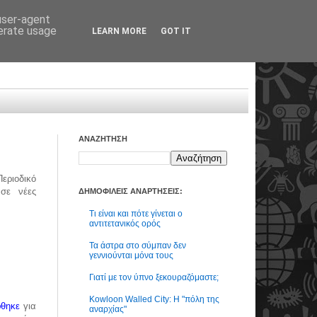
 user-agent
nerate usage
LEARN MORE
GOT IT
ΑΝΑΖΗΤΗΣΗ
εριοδικό
σε νέες
ΔΗΜΟΦΙΛΕΙΣ ΑΝΑΡΤΗΣΕΙΣ:
Τι είναι και πότε γίνεται ο
αντιτετανικός ορός
Τα άστρα στο σύμπαν δεν
γεννιούνται μόνα τους
Γιατί με τον ύπνο ξεκουραζόμαστε;
Kowloon Walled City: Η "πόλη της
θηκε
για
αναρχίας"