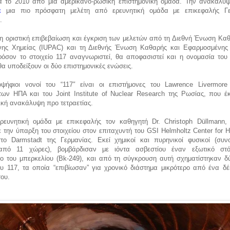
 το 2010 από μια αμερικανο-ρωσική επιστημονική ομάδα. Την ανακάλυψ
ε
μια πιο πρόσφατη μελέτη από ερευνητική ομάδα με επικεφαλής Γ
.
η οριστική επιβεβαίωση και έγκριση των μελετών από τη Διεθνή Ένωση Καθ
ης Χημείας (IUPAC) και τη Διεθνής Ένωση Καθαρής και Εφαρμοσμένης
όσον το στοιχείο 117 αναγνωριστεί, θα αποφασιστεί και η ονομασία του
α υποδείξουν οι δύο επιστημονικές ενώσεις.
ψήφιοι νονοί του “117″ είναι οι επιστήμονες του Lawrence Livermore 
 των ΗΠΑ και του Joint Institute of Nuclear Research της Ρωσίας, που έ
ική ανακάλυψη προ τετραετίας.
ρευνητική ομάδα με επικεφαλής τον καθηγητή Dr. Christoph Düllmann,
 την ύπαρξη του στοιχείου στον επιταχυντή του GSI Helmholtz Center for 
το Darmstadt της Γερμανίας. Εκεί χημικοί και πυρηνικοί φυσικοί (συν
 από 11 χώρες), βομβάρδισαν με ιόντα ασβεστίου έναν εξωτικό στ
πο του μπερκελίου (Bk-249), και από τη σύγκρουση αυτή σχηματίστηκαν δ
ου 117, τα οποία “επιβίωσαν” για χρονικό διάστημα μικρότερο από ένα δέ
ου.