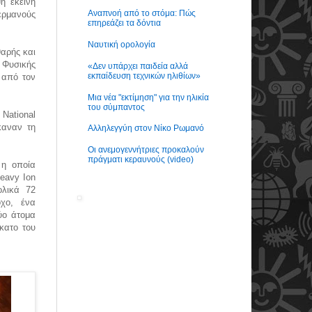
η εκείνη
Αναπνοή από το στόμα: Πώς
ερμανούς
επηρεάζει τα δόντια
Ναυτική ορολογία
αρής και
 Φυσικής
«Δεν υπάρχει παιδεία αλλά
εκπαίδευση τεχνικών ηλιθίων»
 από τον
Μια νέα "εκτίμηση" για την ηλικία
του σύμπαντος
National
καναν τη
Αλληλεγγύη στον Νίκο Ρωμανό
Οι ανεμογεννήτριες προκαλούν
πράγματι κεραυνούς (video)
 η οποία
Heavy Ion
ολικά 72
όχο, ένα
ύο άτομα
κατο του