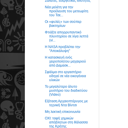
Σαλάτες: ευεργετικές ιδιότητες
Νέα μελέτη για την
προέλευση του μετεωρίτη
του Τσε...
Οι «φυλές» των σούπερ
βακτηρίων
Φτιάξτε απορρυπαντικό
πλυντηρίου σε λίγα λεπτά
(vi...
Η NASA προβλέπει την
"Αποκάλυψη"
Η κατασκευή ενός
χειροποίητου μαχαιριού
από Δαμασκ...
Σφάλμα στο εργαστήριο
οδηγεί σε νέα οικογένεια
υλικών
Το μεγαλύτερο άλυτο
μυστήριο του διαδικτύου
(Video)
Εξέταση Αρχαιοπτέρυγος με
τεχνική Ντα Βίντσι
Μη λεκτική επικοινωνία
ΟΧΙ: ταφή χημικών
απόβλητων στη θάλασσα
της Κρήτης