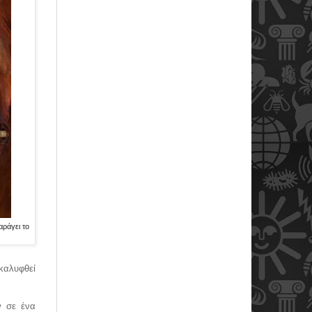
αράγει το
ακαλυφθεί
ν σε ένα