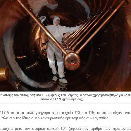
κή άποψη του επιταχυντή στο GSI (μήκους 120 μέτρων), ο οποίος χρησιμοποιήθηκε για να π
στοιχείο 117
(Πηγή: Phys.org)
.
 117 διασπάται πολύ γρήγορα στα στοιχεία 113 και 115, τα οποία είχαν αν
ο πλαίσιο της ίδιας αμερικανο-ρωσικής ερευνητικής συνεργασίας.
στοιχεία μετά τον ατομικό αριθμό 104 (αφορά τον αριθμό των πρωτονίω