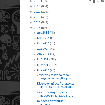
Δημοσίε
►
2019
(199)
►
2018
(634)
►
2017
(215)
►
2016
(412)
►
2015
(543)
▼
2014
(886)
►
Δεκ 2014
(48)
►
Νοε 2014
(58)
►
Οκτ 2014
(55)
►
Σεπ 2014
(41)
►
Αυγ 2014
(34)
►
Ιουλ 2014
(48)
►
Ιουν 2014
(115)
▼
Μαΐ 2014
(97)
Υπέρβαρο το ένα τρίτο του
παγκόσμιου πληθυσμού
Εξαφάνιση ειδών: Παγετώνες,
αστεροειδείς, ο άνθρωπος
Ιάννης Ξενάκης: Γεμίζοντας
με μουσική το χώρο της ...
Το πρώτο διαστημικό
μαρούλι