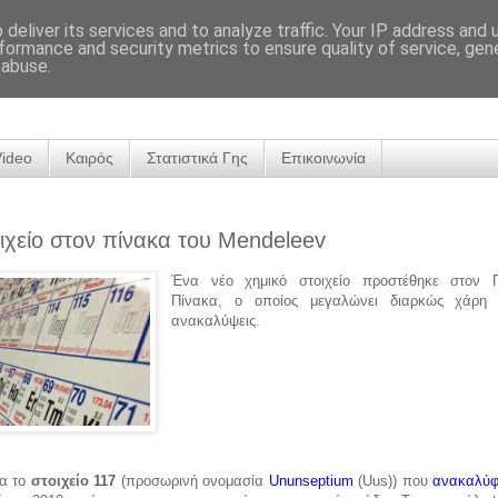
deliver its services and to analyze traffic. Your IP address and
formance and security metrics to ensure quality of service, ge
 abuse.
Video
Καιρός
Στατιστικά Γης
Επικοινωνία
ιχείο στον πίνακα του Mendeleev
Ένα νέο χημικό στοιχείο προστέθηκε στον Π
Πίνακα,
ο οποίος μεγαλώνει
διαρκώς
χάρη 
ανακαλύψεις
.
ια το
στοιχείο 117
(προσωρινή ονομασία
Ununseptium
(Uus)) που
ανακαλύφ