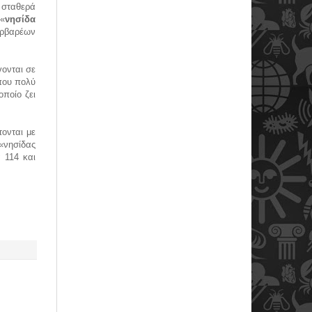
 σταθερά
 «
νησίδα
ερβαρέων
γονται σε
που πολύ
οποίο ζει
ονται με
«νησίδας
 114 και