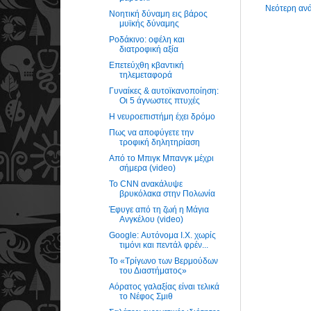
Νεότερη αν
Νοητική δύναμη εις βάρος
μυϊκής δύναμης
Ροδάκινο: οφέλη και
διατροφική αξία
Επετεύχθη κβαντική
τηλεμεταφορά
Γυναίκες & αυτοϊκανοποίηση:
Οι 5 άγνωστες πτυχές
Η νευροεπιστήμη έχει δρόμο
Πως να αποφύγετε την
τροφική δηλητηρίαση
Από το Μπιγκ Μπανγκ μέχρι
σήμερα (video)
Το CNN ανακάλυψε
βρυκόλακα στην Πολωνία
Έφυγε από τη ζωή η Μάγια
Ανγκέλου (video)
Google: Αυτόνομα I.X. χωρίς
τιμόνι και πεντάλ φρέν...
Το «Τρίγωνο των Βερμούδων
του Διαστήματος»
Αόρατος γαλαξίας είναι τελικά
το Νέφος Σμιθ