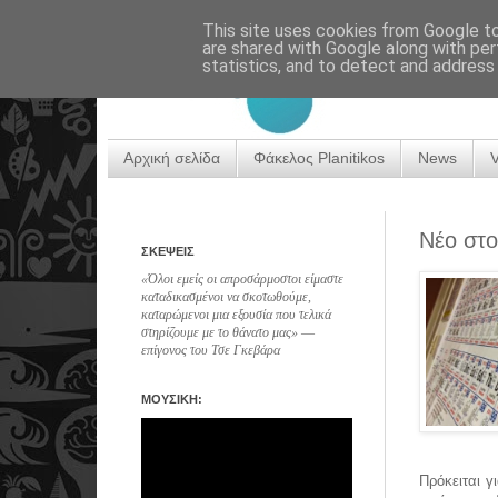
This site uses cookies from Google to 
are shared with Google along with per
statistics, and to detect and address
Αρχική σελίδα
Φάκελος Planitikos
News
Νέο στο
ΣΚΕΨΕΙΣ
«Όλοι εμείς οι απροσάρμοστοι είμαστε
καταδικασμένοι να σκοτωθούμε,
καταρώμενοι μια εξουσία που τελικά
στηρίζουμε με το θάνατο μας» ―
επίγονος του Τσε Γκεβάρα
ΜΟΥΣΙΚΗ:
Πρόκειται γ