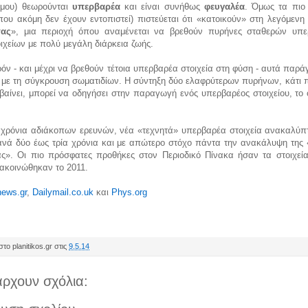
μου) θεωρούνται
υπερβαρέα
και είναι συνήθως
φευγαλέα
. Όμως τα πιο
ου ακόμη δεν έχουν εντοπιστεί) πιστεύεται ότι «κατοικούν» στη λεγόμενη
τας
», μια περιοχή όπου αναμένεται να βρεθούν πυρήνες σταθερών υπ
ιχείων με πολύ μεγάλη διάρκεια ζωής.
όν - και μέχρι να βρεθούν τέτοια υπερβαρέα στοιχεία στη φύση - αυτά παρά
ς με τη σύγκρουση σωματιδίων. Η σύντηξη δύο ελαφρύτερων πυρήνων, κάτι 
αίνει, μπορεί να οδηγήσει στην παραγωγή ενός υπερβαρέος στοιχείου, το 
 χρόνια αδιάκοπων ερευνών, νέα «τεχνητά» υπερβαρέα στοιχεία ανακαλύπτ
ανά δύο έως τρία χρόνια και με απώτερο στόχο πάντα την ανακάλυψη της 
ας». Οι πιο πρόσφατες προθήκες στον Περιοδικό Πίνακα ήσαν τα στοιχεία
ακοινώθηκαν το 2011.
ews.gr
,
Dailymail.co.uk
και
Phys.org
το planitikos.gr στις
9.5.14
ρχουν σχόλια: