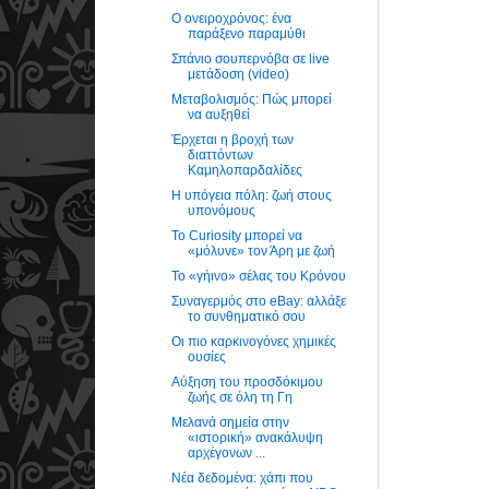
Ο ονειροχρόνος: ένα
παράξενο παραμύθι
Σπάνιο σουπερνόβα σε live
μετάδοση (video)
Μεταβολισμός: Πώς μπορεί
να αυξηθεί
Έρχεται η βροχή των
διαττόντων
Καμηλοπαρδαλίδες
Η υπόγεια πόλη: ζωή στους
υπονόμους
Το Curiosity μπορεί να
«μόλυνε» τον Άρη με ζωή
Το «γήινο» σέλας του Κρόνου
Συναγερμός στο eBay: αλλάξε
το συνθηματικό σου
Οι πιο καρκινογόνες χημικές
ουσίες
Αύξηση του προσδόκιμου
ζωής σε όλη τη Γη
Μελανά σημεία στην
«ιστορική» ανακάλυψη
αρχέγονων ...
Νέα δεδομένα: χάπι που