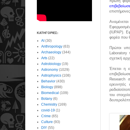
πρώτη φορά
επιβεβαίωσ
επιστήμονες
Αναμένεται 
Εφαρμοσμέν
(IUPAP).
Εφ
ΚΑΤΗΓΟΡΙΕΣ:
φορέα που θ
AI
(30)
Anthropology
(63)
Πρώτοι υπο
Archaeology
(344)
Laboratory
Arts
(22)
σχετική αρχ
Astrobiology
(19)
Έπεται η ε
Astronomy
(1029)
επιβεβαίωσε
Astrophysics
(108)
Research σ
Behavior
(430)
ερευνητές
Biology
(898)
ραδιοϊσότο
Biomedical
(109)
του στοιχεί
Botany
(6)
δευτερολέπτ
Chemistry
(169)
covid-19
(1)
Crime
(65)
Culture
(93)
DIY
(55)