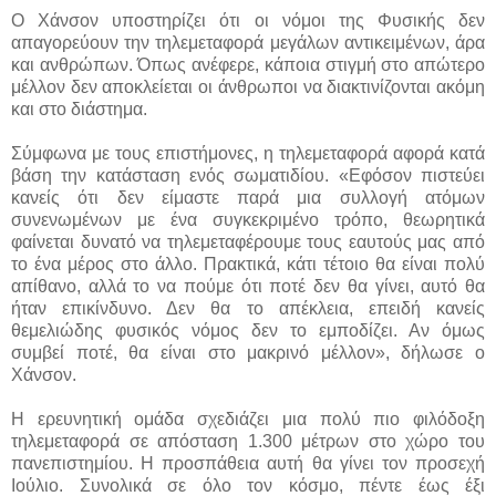
Ο Χάνσον υποστηρίζει ότι οι νόμοι της Φυσικής δεν
απαγορεύουν την τηλεμεταφορά μεγάλων αντικειμένων, άρα
και ανθρώπων. Όπως ανέφερε, κάποια στιγμή στο απώτερο
μέλλον δεν αποκλείεται οι άνθρωποι να διακτινίζονται ακόμη
και στο διάστημα.
Σύμφωνα με τους επιστήμονες, η τηλεμεταφορά αφορά κατά
βάση την κατάσταση ενός σωματιδίου. «Εφόσον πιστεύει
κανείς ότι δεν είμαστε παρά μια συλλογή ατόμων
συνενωμένων με ένα συγκεκριμένο τρόπο, θεωρητικά
φαίνεται δυνατό να τηλεμεταφέρουμε τους εαυτούς μας από
το ένα μέρος στο άλλο. Πρακτικά, κάτι τέτοιο θα είναι πολύ
απίθανο, αλλά το να πούμε ότι ποτέ δεν θα γίνει, αυτό θα
ήταν επικίνδυνο. Δεν θα το απέκλεια, επειδή κανείς
θεμελιώδης φυσικός νόμος δεν το εμποδίζει. Αν όμως
συμβεί ποτέ, θα είναι στο μακρινό μέλλον», δήλωσε ο
Χάνσον.
Η ερευνητική ομάδα σχεδιάζει μια πολύ πιο φιλόδοξη
τηλεμεταφορά σε απόσταση 1.300 μέτρων στο χώρο του
πανεπιστημίου. Η προσπάθεια αυτή θα γίνει τον προσεχή
Ιούλιο. Συνολικά σε όλο τον κόσμο, πέντε έως έξι