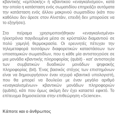
κβαντικής «εμπλοκής» ή κβαντικού «εναγκαλισμού», κατά
την οποία η κατάσταση ενός σωματιδίου επηρεάζει αυτόματα
την κατάσταση ενός άλλου μακρινού σωματιδίου (κάτι που
καθόλου δεν άρεσε στον Αϊνστάιν, επειδή δεν μπορούσε να
το εξηγήσει).
Στο πείραμα χρησιμοποιήθηκαν «εναγκαλισμένα»
ηλεκτρόνια παγιδευμένα μέσα σε κρύσταλλο διαμαντιού σε
πολύ χαμηλή θερμοκρασία. Οι ερευνητές πέτυχαν την
τηλεμεταφορά τεσσάρων διαφορετικών καταστάσεων των
υποατομικών σωματιδίων, που η κάθε μία αντιστοιχούσε σε
μια μονάδα κβαντικής πληροφορίας (qubit) - κατ' αντιστοιχία
των συμβατικών δυαδικών μονάδων ψηφιακής
πληροφορίας (bit). Ένας βασικός στόχος των επιστημόνων
είναι να δημιουργήσουν έναν ισχυρό κβαντικό υπολογιστή,
που θα μπορεί να δουλεύει με έναν μεγάλο αριθμό
«εναγκαλισμένων» κβαντικών μονάδων πληροφοριών
(qubits), κάτι που όμως ακόμη δεν έχει καταστεί εφικτό. Το
επίτευγμα δημοσιεύεται στην επιθεώρηση «Science».
Κάποτε και ο άνθρωπος