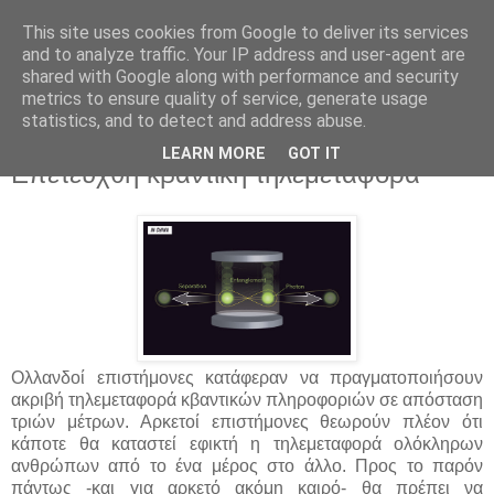
This site uses cookies from Google to deliver its services
and to analyze traffic. Your IP address and user-agent are
shared with Google along with performance and security
metrics to ensure quality of service, generate usage
statistics, and to detect and address abuse.
▼
LEARN MORE
GOT IT
Επετεύχθη κβαντική τηλεμεταφορά
Ολλανδοί επιστήμονες κατάφεραν να πραγματοποιήσουν
ακριβή τηλεμεταφορά κβαντικών πληροφοριών σε απόσταση
τριών μέτρων. Αρκετοί επιστήμονες θεωρούν πλέον ότι
κάποτε θα καταστεί εφικτή η τηλεμεταφορά ολόκληρων
ανθρώπων από το ένα μέρος στο άλλο. Προς το παρόν
πάντως -και για αρκετό ακόμη καιρό- θα πρέπει να