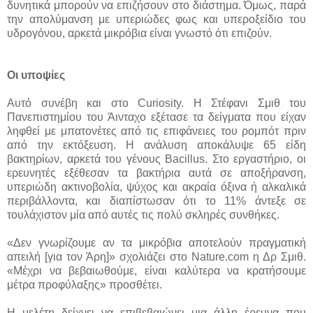
δυνητικά μπορούν να επιζήσουν στο διάστημα. Όμως, παρά
την απολύμανση με υπεριώδες φως και υπεροξείδιο του
υδρογόνου, αρκετά μικρόβια είναι γνωστό ότι επιζούν.
Οι υποψίες
Αυτό συνέβη και στο Curiosity. Η Στέφανι Σμιθ του
Πανεπιστημίου του Άινταχο εξέτασε τα δείγματα που είχαν
ληφθεί με μπατονέτες από τις επιφάνειες του ρομπότ πριν
από την εκτόξευση. Η ανάλυση αποκάλυψε 65 είδη
βακτηρίων, αρκετά του γένους Bacillus. Στο εργαστήριο, οι
ερευνητές εξέθεσαν τα βακτήρια αυτά σε αποξήρανση,
υπεριώδη ακτινοβολία, ψύχος και ακραία όξινα ή αλκαλικά
περιβάλλοντα, και διαπίστωσαν ότι το 11% άντεξε σε
τουλάχιστον μία από αυτές τις πολύ σκληρές συνθήκες.
«Δεν γνωρίζουμε αν τα μικρόβια αποτελούν πραγματική
απειλή [για τον Άρη]» σχολιάζει στο Nature.com η Δρ Σμιθ.
«Μέχρι να βεβαιωθούμε, είναι καλύτερα να κρατήσουμε
μέτρα προφύλαξης» προσθέτει.
Η μελέτη δείχνει να επιβεβαιώνει μια άλλη έρευνα που