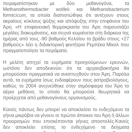
πειραματίστηκαν με δύο μεθανογόνα, τα
Methanothermobacter wolfeii και Methanobacterium
formicicum, τα οποία διαπιστώθηκε ότι αντέχουν στους
ακραίους κύκλους ψύξης και απόψυξης στην επιφάνεια του
Άρη. «Η επιφανειακή θερμοκρασία του Άρη παρουσιάζει
μεγάλες διακυμάνσεις, και συχνά κυμαίνεται στη διάρκεια της
ημέρας από τους -90 βαθμούς Κελσίου το βράδυ στους +27
βαθμούς» λέει η διδακτορική φοιτήτρια Ρεμπέκα Μίκολ που
πραγματοποίησε τα πειράματα.
Η μελέτη απηχεί τα ευρήματα προηγούμενων ερευνών,
ωστόσο δεν αποδεικνύει ότι τα αρχαιοβακτήρια θα
μπορούσαν πραγματικά να αναπτυχθούν στον Άρη. Παρόλα
αυτά, τα ευρήματα ίσως ενδιαφέρουν τους αστροβιολόγους,
καθώς το 2004 ανιχνεύθηκε στην ατμόσφαιρα του Άρη το
αέριο μεθάνιο, το οποίο θα μπορούσε θεωρητικά να
προέρχεται από μεθανογόνους οργανισμούς.
Κανείς πάντως δεν μπορεί να αποκλείσει το ενδεχόμενο τα
γήινα μικρόβια να γίνουν οι πρώτοι άποικοι του Άρη ή άλλων
προορισμών που επισκέπτονται γήινες αποστολές.Κανείς
δεν αποκλείει επίσης το ενδεχόμενο τα δείγματα