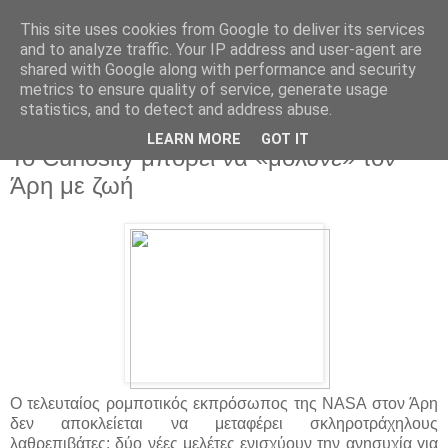
This site uses cookies from Google to deliver its services
and to analyze traffic. Your IP address and user-agent are
shared with Google along with performance and security
metrics to ensure quality of service, generate usage
statistics, and to detect and address abuse.
▼
LEARN MORE
GOT IT
Το Curiosity μπορεί να «μόλυνε» τον
Άρη με ζωή
Ο τελευταίος ρομποτικός εκπρόσωπος της NASA στον Άρη
δεν αποκλείεται να μεταφέρει σκληροτράχηλους
λαθρεπιβάτες: δύο νέες μελέτες ενισχύουν την ανησυχία για