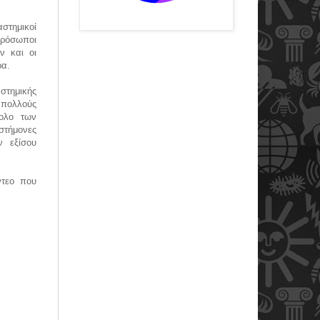
στημικοί
πρόσωποι
ν και οι
ρα.
στημικής
 πολλούς
νολο των
στήμονες
ν εξίσου
ντεο που