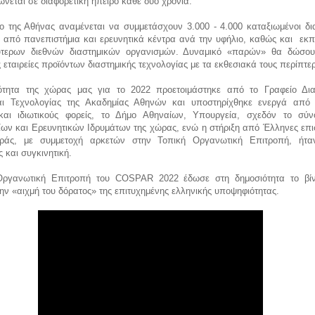
ώνεται σε διαφορετική ήπειρο κάθε δύο χρόνια.
ο της Αθήνας αναμένεται να συμμετάσχουν 3.000 - 4.000 καταξιωμένοι δια
ς από πανεπιστήμια και ερευνητικά κέντρα ανά την υφήλιο, καθώς και εκ
τερων διεθνών διαστημικών οργανισμών. Δυναμικό «παρών» θα δώσου
 εταιρείες προϊόντων διαστημικής τεχνολογίας με τα εκθεσιακά τους περίπτε
τητα της χώρας μας για το 2022 προετοιμάστηκε από το Γραφείο Δια
ι Τεχνολογίας της Ακαδημίας Αθηνών και υποστηρίχθηκε ενεργά από
και ιδιωτικούς φορείς, το Δήμο Αθηναίων, Υπουργεία, σχεδόν το σύ
ίων και Ερευνητικών Ιδρυμάτων της χώρας, ενώ η στήριξη από Έλληνες επι
οράς, με συμμετοχή αρκετών στην Τοπική Οργανωτική Επιτροπή, ήτα
 και συγκινητική.
Οργανωτική Επιτροπή του COSPAR 2022 έδωσε στη δημοσιότητα το βί
ην «αιχμή του δόρατος» της επιτυχημένης ελληνικής υποψηφιότητας.