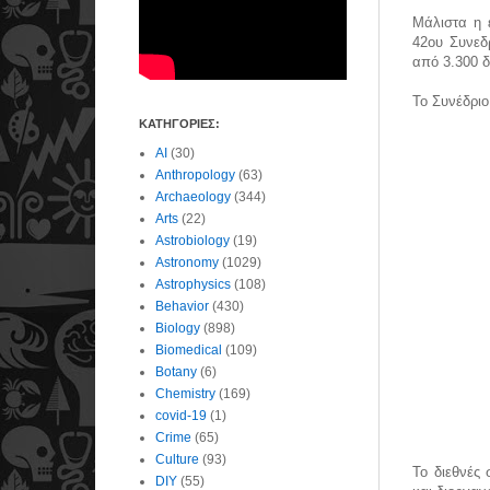
Μάλιστα η 
42ου Συνεδ
από 3.300 δ
Το Συνέδριο
ΚΑΤΗΓΟΡΙΕΣ:
AI
(30)
Anthropology
(63)
Archaeology
(344)
Arts
(22)
Astrobiology
(19)
Astronomy
(1029)
Astrophysics
(108)
Behavior
(430)
Biology
(898)
Biomedical
(109)
Botany
(6)
Chemistry
(169)
covid-19
(1)
Crime
(65)
Culture
(93)
Το διεθνές
DIY
(55)