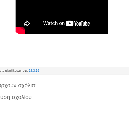
το planitikos.gr στις
18.3.19
ρχουν σχόλια:
υση σχολίου