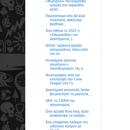
«Φωτίζουν» την κλιματική
αλλαγή στο παρελθόν
μελετ...
Περισσότερα από 40 κιλά
πλαστικής σακούλας
βρέθηκα...
Στην Αθήνα το 2022 η
«Ολυμπιάδα» του
Διαστήματος (...
NASA: τεράστια έκρηξη
αστεροειδούς πάνω από
την επ...
Αντικείμενο έρευνας
γεωλόγων ο
προσδιορισμός της η...
Φωτογραφίες από την
επιστροφή του Crew
Dragon στη Γη
Διαστημική αποστολή Smile
θα μελετήσει τη μαγνητικ...
SKA: το CERN της
αστρονομίας
Στην αρχαία Κίνα ίσως είχαν
ανακαλύψει το ελιξίριο...
Στην επιφάνεια πλάσμα του
υδάτινου κόσμου με