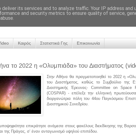
deliver its services and to analyze traffic. Your IP address and
formance and security metrics to ensure quality of service, ge
 abuse.
Video
Καιρός
Στατιστικά Γης
Επικοινωνία
ήνα το 2022 η «Ολυμπιάδα» του Διαστήματος (vid
Στην Αθήνα θα πραγματοποιηθεί το 2022 η «Ολ
του Διαστήματος, καθώς το Συμβούλιο της Ε
Διαστημικής Έρευνας- Committee on Space 
(COSPAR) - επέλεξε την ελληνική πρωτεύουσ
διοργανώτρια πόλη του 44ου Παγκόσμιου Επιστ
Διαστημικού Συνεδρίου.
 υποψηφιότητα επικράτησε ανάμεσα στους φακέλους διεκδίκησης της Βαρσοβ
αι της Πράγας, σ’ έναν ανταγωνισμό υψηλού επιπέδου.