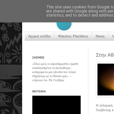
This site uses cookies from Google to 
are shared with Google along with per
statistics, and to detect and address
Αρχική σελίδα
Φάκελος Planitikos
News
Στην Αθ
ΣΚΕΨΕΙΣ
«Όλοι εμείς οι απροσάρμοστοι είμαστε
καταδικασμένοι να σκοτωθούμε,
καταρώμενοι μια εξουσία που τελικά
στηρίζουμε με το θάνατο μας» ―
επίγονος του Τσε Γκεβάρα
ΜΟΥΣΙΚΗ:
Η ελληνική
Λωζάννης κ