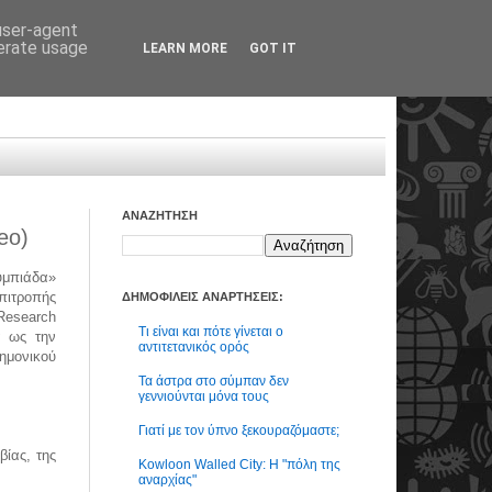
 user-agent
nerate usage
LEARN MORE
GOT IT
ΑΝΑΖΗΤΗΣΗ
eo)
υμπιάδα»
πιτροπής
ΔΗΜΟΦΙΛΕΙΣ ΑΝΑΡΤΗΣΕΙΣ:
Research
Τι είναι και πότε γίνεται ο
α ως την
αντιτετανικός ορός
ημονικού
Τα άστρα στο σύμπαν δεν
γεννιούνται μόνα τους
Γιατί με τον ύπνο ξεκουραζόμαστε;
ίας, της
Kowloon Walled City: Η "πόλη της
αναρχίας"