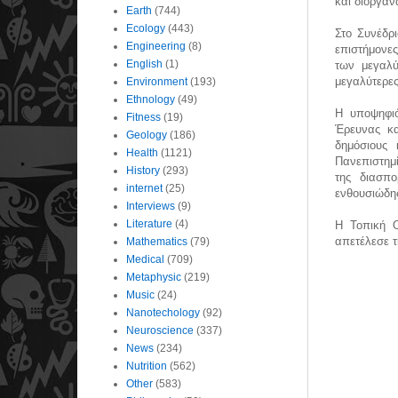
και διοργαν
Earth
(744)
Ecology
(443)
Στο Συνέδρι
Engineering
(8)
επιστήμονε
English
(1)
των μεγαλύ
μεγαλύτερες
Environment
(193)
Ethnology
(49)
Η υποψηφιό
Fitness
(19)
Έρευνας κα
Geology
(186)
δημόσιους 
Health
(1121)
Πανεπιστημ
History
(293)
της διασπ
internet
(25)
ενθουσιώδης
Interviews
(9)
Literature
(4)
Η Τοπική 
απετέλεσε τ
Mathematics
(79)
Medical
(709)
Metaphysic
(219)
Music
(24)
Nanotechology
(92)
Neuroscience
(337)
News
(234)
Nutrition
(562)
Other
(583)