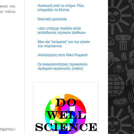
Αναπνοή από το στόμα: Πώς
κεια του
επηρεάζει τα δόντια
χαν πάνω
Ναυτική ορολογία
«Δεν υπάρχει παιδεία αλλά
εκπαίδευση τεχνικών ηλιθίων»
Μια νέα "εκτίμηση" για την ηλικία
του σύμπαντος
Αλληλεγγύη στον Νίκο Ρωμανό
Οι ανεμογεννήτριες προκαλούν
πράγματι κεραυνούς (video)
τήματος»