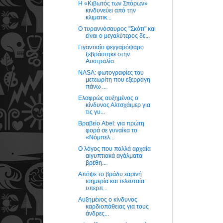
Η «Κιβωτός των Σπόρων»
κινδυνεύει από την
κλιματικ...
Ο τυραννόσαυρος "Σκότι" και
είναι ο μεγαλύτερος δε...
Γιγαντιαίο φεγγαρόψαρο
ξεβράστηκε στην
Αυστραλία
NASA: φωτογραφίες του
μετεωρίτη που εξερράγη
πάνω ...
Ελαφρώς αυξημένος ο
κίνδυνος Αλτσχάιμερ για
τις γυ...
Βραβείο Abel: για πρώτη
φορά σε γυναίκα το
«Νόμπελ...
Ο λόγος που πολλά αρχαία
αιγυπτιακά αγάλματα
βρέθη...
Απόψε το βράδυ εαρινή
ισημερία και τελευταία
υπερπ...
Αυξημένος ο κίνδυνος
καρδιοπάθειας για τους
άνδρες...