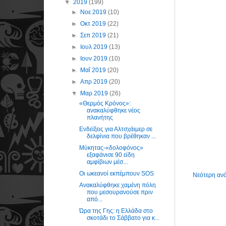
▼
2019
(199)
►
Νοε 2019
(10)
►
Οκτ 2019
(22)
►
Σεπ 2019
(21)
►
Ιουλ 2019
(13)
►
Ιουν 2019
(10)
►
Μαΐ 2019
(20)
►
Απρ 2019
(20)
▼
Μαρ 2019
(26)
«Θερμός Κρόνος»:
ανακαλύφθηκε νέος
πλανήτης
Ενδείξεις για Αλτσχάιμερ σε
δελφίνια που βρέθηκαν ...
Μύκητας-«δολοφόνος»
εξαφάνισε 90 είδη
αμφίβιων μέσ...
Οι ωκεανοί εκπέμπουν SOS
Νεότερη αν
Ανακαλύφθηκε χαμένη πόλη
που μεσουρανούσε πριν
από...
Ώρα της Γης: η Ελλάδα στο
σκοτάδι το Σάββατο για κ...