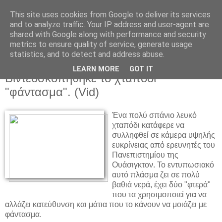
This site uses cookies from Google to deliver its services
and to analyze traffic. Your IP address and user-agent are
shared with Google along with performance and security
metrics to ensure quality of service, generate usage
statistics, and to detect and address abuse.
▼
LEARN MORE
GOT IT
Βιντεοσκοπήθηκε το χταπόδι
"φάντασμα". (Vid)
Ένα πολύ σπάνιο λευκό
χταπόδι κατάφερε να
συλληφθεί σε κάμερα υψηλής
ευκρίνειας από ερευνητές του
Πανεπιστημίου της
Ουάσιγκτον. Το εντυπωσιακό
αυτό πλάσμα ζει σε πολύ
βαθιά νερά, έχει δύο "φτερά"
που τα χρησιμοποιεί για να
αλλάζει κατεύθυνση και μάτια που το κάνουν να μοιάζει με
φάντασμα.