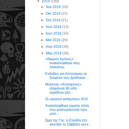
▼
2019
(199)
►
Νοε 2019
(10)
►
Οκτ 2019
(22)
►
Σεπ 2019
(21)
►
Ιουλ 2019
(13)
►
Ιουν 2019
(10)
►
Μαΐ 2019
(20)
►
Απρ 2019
(20)
▼
Μαρ 2019
(26)
«Θερμός Κρόνος»:
ανακαλύφθηκε νέος
πλανήτης
Ενδείξεις για Αλτσχάιμερ σε
δελφίνια που βρέθηκαν ...
Μύκητας-«δολοφόνος»
εξαφάνισε 90 είδη
αμφίβιων μέσ...
Οι ωκεανοί εκπέμπουν SOS
Ανακαλύφθηκε χαμένη πόλη
που μεσουρανούσε πριν
από...
Ώρα της Γης: η Ελλάδα στο
σκοτάδι το Σάββατο για κ...