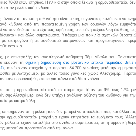
ίκες 70-80 ετών ετησίως. Η ηλικία στην οποία ξεκινά η ορμονοθεραπεία, δεν
όλο στον μελλοντικό κίνδυνο.
ς τόνισαν ότι αν και η πιθανότητα είναι μικρή, οι γυναίκες καλό είναι να εν
θανό κίνδυνο από την παρατεταμένη χρήση των ορμονών λόγω εμμηνόπ
ί να συνοδεύεται από εξάψεις, εφίδρωση, μειωμένη σεξουαλική διάθεση, ψ
άσματα» και άλλα συμπτώματα. Υπάρχει μια ποικιλία σχετικών θεραπει
 με οιστρογόνα ή με συνδυασμό οιστρογόνων και προγεσταγόνων, κρέμε
πιθέματα κ.α.
ές, με επικεφαλής τον αναπληρωτή καθηγητή Τόμι Μίκολα του Πανεπιστη
ου έκαναν τη
σχετική δημοσίευση στο βρετανικό ιατρικό περιοδικό Britis
J)
, συνέκριναν στοιχεία για περίπου 84.700 γυναίκες μετά την εμμηνόπ
νωσθεί με Αλτσχάιμερ, με άλλες τόσες γυναίκες χωρίς Αλτσχάιμερ. Περίπο
χαν κάνει ορμονική θεραπεία για πάνω από δέκα χρόνια.
κε ότι η ορμονοθεραπεία από το στόμα σχετιζόταν με 9% έως 17% με
φάνισης Αλτσχάιμερ, ενώ δεν υπήρχε ανάλογη αύξηση του κινδύνου για την
εία με οιστραδιόλη.
ς επεσήμαναν ότι η μελέτη τους δεν μπορεί να αποκλείσει πως και άλλοι π
την ορμονοθεραπεία- μπορεί να έχουν επηρεάσει τα ευρήματα τους. 'Αλλες
ν μάλιστα έχουν καταλήξει στο αντίθετο συμπέρασμα, ότι η ορμονική θερα
ς μπορεί να προστατεύει από την άνοια.