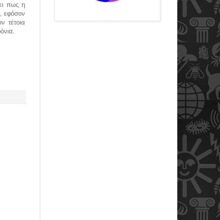
ει πως η
, εφόσον
ν τέτοια
όνια.