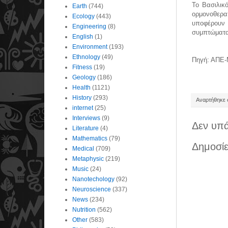
Το Βασιλικ
Earth
(744)
ορμονοθερα
Ecology
(443)
υποφέρουν 
Engineering
(8)
συμπτώματα
English
(1)
Environment
(193)
Ethnology
(49)
Πηγή: ΑΠΕ
Fitness
(19)
Geology
(186)
Health
(1121)
History
(293)
Αναρτήθηκε σ
internet
(25)
Interviews
(9)
Δεν υπά
Literature
(4)
Mathematics
(79)
Δημοσίε
Medical
(709)
Metaphysic
(219)
Music
(24)
Nanotechology
(92)
Neuroscience
(337)
News
(234)
Nutrition
(562)
Other
(583)