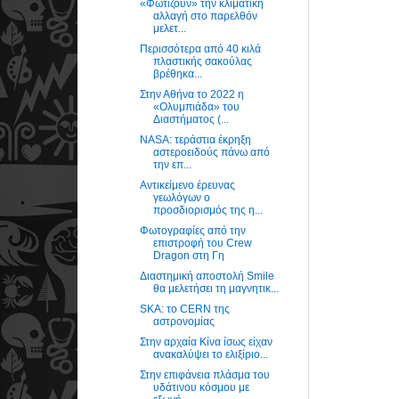
«Φωτίζουν» την κλιματική
αλλαγή στο παρελθόν
μελετ...
Περισσότερα από 40 κιλά
πλαστικής σακούλας
βρέθηκα...
Στην Αθήνα το 2022 η
«Ολυμπιάδα» του
Διαστήματος (...
NASA: τεράστια έκρηξη
αστεροειδούς πάνω από
την επ...
Αντικείμενο έρευνας
γεωλόγων ο
προσδιορισμός της η...
Φωτογραφίες από την
επιστροφή του Crew
Dragon στη Γη
Διαστημική αποστολή Smile
θα μελετήσει τη μαγνητικ...
SKA: το CERN της
αστρονομίας
Στην αρχαία Κίνα ίσως είχαν
ανακαλύψει το ελιξίριο...
Στην επιφάνεια πλάσμα του
υδάτινου κόσμου με