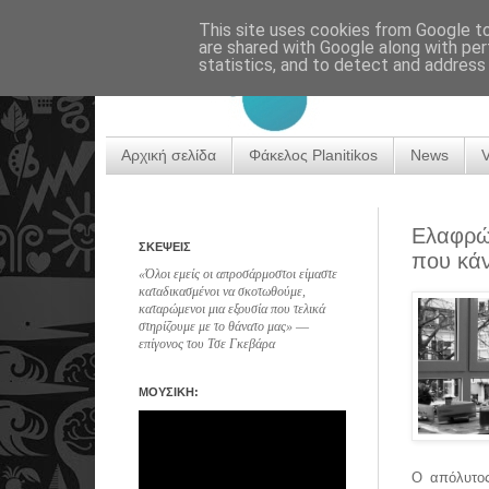
This site uses cookies from Google to 
are shared with Google along with per
statistics, and to detect and address
Αρχική σελίδα
Φάκελος Planitikos
News
Ελαφρώς
ΣΚΕΨΕΙΣ
που κάν
«Όλοι εμείς οι απροσάρμοστοι είμαστε
καταδικασμένοι να σκοτωθούμε,
καταρώμενοι μια εξουσία που τελικά
στηρίζουμε με το θάνατο μας» ―
επίγονος του Τσε Γκεβάρα
ΜΟΥΣΙΚΗ:
Ο απόλυτος