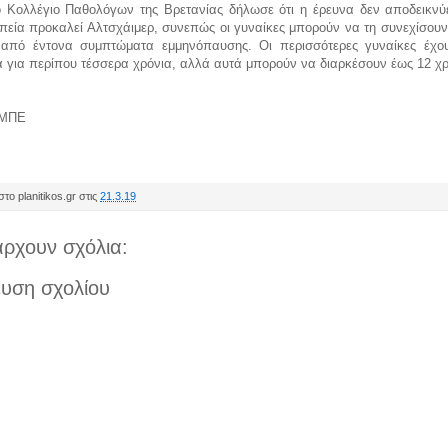
ό Κολλέγιο Παθολόγων της Βρετανίας δήλωσε ότι η έρευνα δεν αποδεικνύ
πεία προκαλεί Αλτσχάιμερ, συνεπώς οι γυναίκες μπορούν να τη συνεχίσουν
από έντονα συμπτώματα εμμηνόπαυσης. Οι περισσότερες γυναίκες έχου
 για περίπου τέσσερα χρόνια, αλλά αυτά μπορούν να διαρκέσουν έως 12 χρ
-ΜΠΕ
το planitikos.gr στις
21.3.19
ρχουν σχόλια:
υση σχολίου