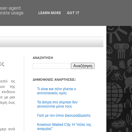
 user-agent
nerate usage
LEARN MORE
GOT IT
ΑΝΑΖΗΤΗΣΗ
ες
ΔΗΜΟΦΙΛΕΙΣ ΑΝΑΡΤΗΣΕΙΣ:
από τις
των της
Τι είναι και πότε γίνεται ο
 κίνδυνο
αντιτετανικός ορός
α με μια
Τα άστρα στο σύμπαν δεν
τερη έως
γεννιούνται μόνα τους
Γιατί με τον ύπνο ξεκουραζόμαστε;
Kowloon Walled City: Η "πόλη της
αναρχίας"
ιμερ ανά