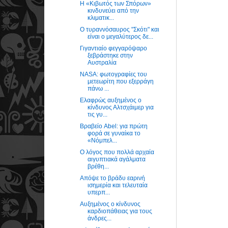
Η «Κιβωτός των Σπόρων»
κινδυνεύει από την
κλιματικ...
Ο τυραννόσαυρος "Σκότι" και
είναι ο μεγαλύτερος δε...
Γιγαντιαίο φεγγαρόψαρο
ξεβράστηκε στην
Αυστραλία
NASA: φωτογραφίες του
μετεωρίτη που εξερράγη
πάνω ...
Ελαφρώς αυξημένος ο
κίνδυνος Αλτσχάιμερ για
τις γυ...
Βραβείο Abel: για πρώτη
φορά σε γυναίκα το
«Νόμπελ...
Ο λόγος που πολλά αρχαία
αιγυπτιακά αγάλματα
βρέθη...
Απόψε το βράδυ εαρινή
ισημερία και τελευταία
υπερπ...
Αυξημένος ο κίνδυνος
καρδιοπάθειας για τους
άνδρες...