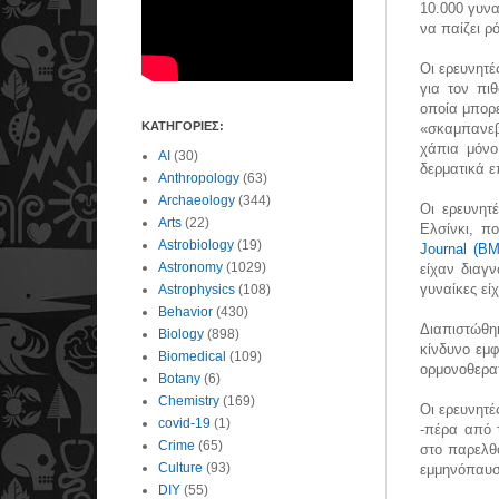
10.000 γυνα
να παίζει ρ
Οι ερευνητέ
για τον πι
οποία μπορε
ΚΑΤΗΓΟΡΙΕΣ:
«σκαμπανεβ
χάπια μόνο
AI
(30)
δερματικά ε
Anthropology
(63)
Archaeology
(344)
Οι ερευνητ
Arts
(22)
Ελσίνκι, π
Astrobiology
(19)
Journal (BM
Astronomy
(1029)
είχαν διαγ
γυναίκες εί
Astrophysics
(108)
Behavior
(430)
Διαπιστώθη
Biology
(898)
κίνδυνο εμ
Biomedical
(109)
ορμονοθεραπ
Botany
(6)
Chemistry
(169)
Oι ερευνητέ
covid-19
(1)
-πέρα από 
Crime
(65)
στο παρελθό
Culture
(93)
εμμηνόπαυση
DIY
(55)