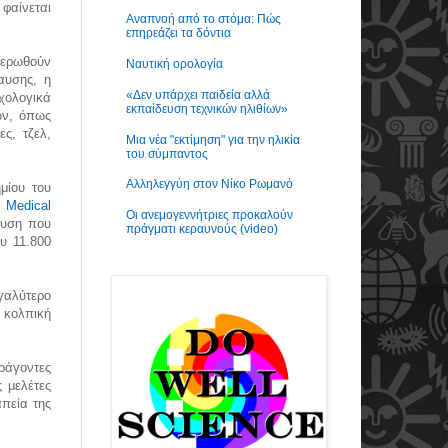
 φαίνεται
Αναπνοή από το στόμα: Πώς
επηρεάζει τα δόντια
ημερωθούν
Ναυτική ορολογία
αυσης, η
«Δεν υπάρχει παιδεία αλλά
υχολογικά
εκπαίδευση τεχνικών ηλιθίων»
ών, όπως
ς, τζελ,
Μια νέα "εκτίμηση" για την ηλικία
του σύμπαντος
Αλληλεγγύη στον Νίκο Ρωμανό
μίου του
h Medical
Οι ανεμογεννήτριες προκαλούν
αυση που
πράγματι κεραυνούς (video)
υ 11.800
γαλύτερο
 κολπική
αράγοντες
 μελέτες
πεία της