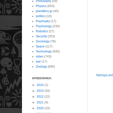
Philosophy
(59)
Physics
(653)
planitikos.gr
(45)
politics
(10)
Psychiatry
(17)
Psychology
(230)
Robotics
(27)
Security
(253)
Sociology
(78)
Space
(117)
Technology
(935)
video
(743)
war
(17)
Zoology
(695)
Νεότερη αν
ΑΡΧΕΙΟΘΗΚΗ:
►
2024
(1)
►
2023
(34)
►
2022
(22)
►
2021
(4)
►
2020
(10)