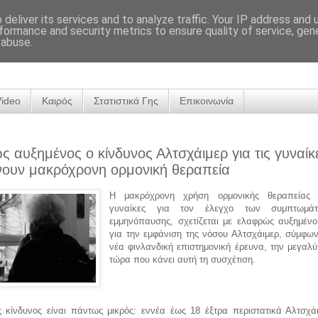
deliver its services and to analyze traffic. Your IP address and
formance and security metrics to ensure quality of service, ge
 abuse.
Video
Καιρός
Στατιστικά Γης
Επικοινωνία
 αυξημένος ο κίνδυνος Αλτσχάιμερ για τις γυναίκ
ουν μακρόχρονη ορμονική θεραπεία
Η μακρόχρονη χρήση ορμονικής θεραπείας 
γυναίκες για τον έλεγχο των συμπτωμά
εμμηνόπαυσης, σχετίζεται με ελαφρώς αυξημένο
για την εμφάνιση της νόσου Αλτσχάιμερ, σύμφων
νέα φινλανδική επιστημονική έρευνα, την μεγαλύ
τώρα που κάνει αυτή τη συσχέτιση.
 κίνδυνος είναι πάντως μικρός: εννέα έως 18 έξτρα περιστατικά Αλτσχά