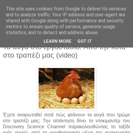
This site uses cookies from Google to deliver its services
and to analyze traffic. Your IP address and user-agent are
shared with Google along with performance and security
metrics to ensure quality of service, generate usage
statistics, and to detect and address abuse.
▼
LEARN MORE
GOT IT
Τα αυγά στο εργοστάσιο: Από την κότα
στο τραπέζι μας (video)
Έχετε αναρωτηθεί ποτέ πώς φτάνουν τα αυγά που τρώμε
στο τραπέζι μας; Την απάντηση δίνει το ντοκιμαντέρ του
Discovery Science Channel παρακολουθώντας το ταξίδι
ενός αυγού, από τα ορνιθοτροφεία μέχρι την συσκευασία