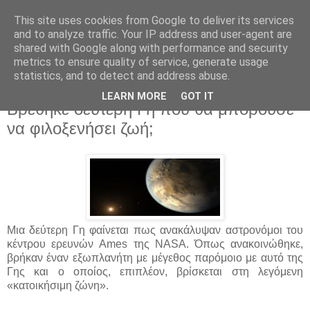
This site uses cookies from Google to deliver its services
and to analyze traffic. Your IP address and user-agent are
shared with Google along with performance and security
metrics to ensure quality of service, generate usage
statistics, and to detect and address abuse.
▼
LEARN MORE
GOT IT
Βρέθηκε δεύτερη Γη που θα μπορούσε
να φιλοξενήσει ζωή;
Μια δεύτερη Γη φαίνεται πως ανακάλυψαν αστρονόμοι του
κέντρου ερευνών Ames της NASΑ. Όπως ανακοινώθηκε,
βρήκαν έναν εξωπλανήτη με μέγεθος παρόμοιο με αυτό της
Γης και ο οποίος, επιπλέον, βρίσκεται στη λεγόμενη
«κατοικήσιμη ζώνη».