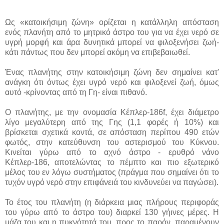
Ως «κατοικήσιμη ζώνη» ορίζεται η κατάλληλη απόσταση
ενός πλανήτη από το μητρικό άστρο του για να έχει νερό σε
υγρή μορφή και άρα δυνητικά μπορεί να φιλοξενήσει ζωή-
κάτι πάντως που δεν μπορεί ακόμη να επιβεβαιωθεί.
Ένας πλανήτης στην κατοικήσιμη ζώνη δεν σημαίνει κατ'
ανάγκη ότι όντως έχει υγρό νερό και φιλοξενεί ζωή, όμως
αυτό -κρίνοντας από τη Γη- είναι πιθανό.
Ο πλανήτης, με την ονομασία Κέπλερ-186f, έχει διάμετρο
λίγο μεγαλύτερη από της Γης (1,1 φορές ή 10%) και
βρίσκεται σχετικά κοντά, σε απόσταση περίπου 490 ετών
φωτός, στην κατεύθυνση του αστερισμού του Κύκνου.
Κινείται γύρω από το αχνό άστρο - ερυθρό νάνο
Κέπλερ-186, αποτελώντας το πέμπτο και πιο εξωτερικό
μέλος του εν λόγω συστήματος (πράγμα που σημαίνει ότι το
τυχόν υγρό νερό στην επιφάνειά του κινδυνεύει να παγώσει).
Το έτος του πλανήτη (η διάρκεια μιας πλήρους περιφοράς
του γύρω από το άστρο του) διαρκεί 130 γήινες μέρες. Η
μάζα του και η πυκνότητά του, προς το παρόν, παραμένουν