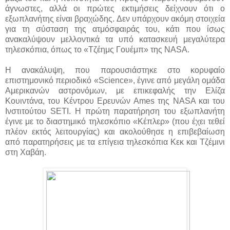
άγνωστες, αλλά οι πρώτες εκτιμήσεις δείχνουν ότι ο
εξωπλανήτης είναι βραχώδης. Δεν υπάρχουν ακόμη στοιχεία
για τη σύσταση της ατμόσφαιράς του, κάτι που ίσως
ανακαλύψουν μελλοντικά τα υπό κατασκευή μεγαλύτερα
τηλεσκόπια, όπως το «Τζέημς Γουέμπ» της NASA.
Η ανακάλυψη, που παρουσιάστηκε στο κορυφαίο
επιστημονικό περιοδικό «Science», έγινε από μεγάλη ομάδα
Αμερικανών αστρονόμων, με επικεφαλής την Ελίζα
Κουιντάνα, του Κέντρου Ερευνών Ames της NASΑ και του
Ινστιτούτου SETI. H πρώτη παρατήρηση του εξωπλανήτη
έγινε με το διαστημικό τηλεσκόπιο «Κέπλερ» (που έχει τεθεί
πλέον εκτός λειτουργίας) και ακολούθησε η επιβεβαίωση
από παρατηρήσεις με τα επίγεια τηλεσκόπια Κεκ και Τζέμινι
στη Χαβάη.