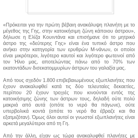
«Πρόκειται για την πρώτη βέβαιη ανακάλυψη πλανήτη με το
μέγεθος της Γης, στην κατοικήσιμη ζώνη κάποιου άστρου»,
δήλωσε η Ελίζα Κουιντάνα και επισήμανε ότι το μητρικό
άστρο της «δεύτερης Γης» είναι ένα τυπικό άστρο που
ανήκει στην κατηγορία των ερυθρών Μ-νάνων, οι οποίοι
είναι μικρότεροι, λιγότερο καυτοί και λιγότερο φωτεινοί από
τον Ήλιο μας, αποτελώντας πάνω από το 70% των
εκατοντάδων δισεκατομμυρίων άστρων του γαλαξία μας.
Από τους σχεδόν 1.800 επιβεβαιωμένους εξωπλανήτες που
έχουν ανακαλυφθεί κατά τις δύο τελευταίες δεκαετίες,
περίπου 20 έχουν τροχιές που κινούνται εντός της
κατοικήσιμης ζώνης των άστρων τους, δηλαδή ούτε πολύ
μακριά από αυτά (οπότε το νερό θα πάγωνε), ούτε
υπερβολικά κοντά (οπότε το νερό θα έβραζε και θα
εξατμιζόταν). Όμως όλοι αυτοί οι γνωστοί εξωπλανήτες είναι
αρκετά μεγαλύτεροι από τη Γη.
Από την άλλη, είχαν ως τώρα ανακαλυφθεί πλανήτες με