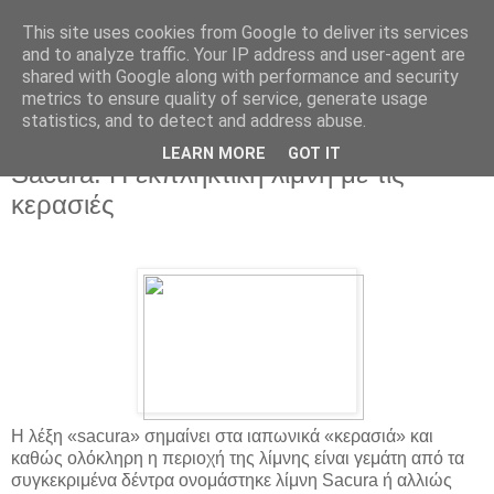
This site uses cookies from Google to deliver its services
and to analyze traffic. Your IP address and user-agent are
shared with Google along with performance and security
metrics to ensure quality of service, generate usage
statistics, and to detect and address abuse.
▼
LEARN MORE
GOT IT
Sacura: Η εκπληκτική λίμνη με τις
κερασιές
Η λέξη «sacura» σημαίνει στα ιαπωνικά «κερασιά» και
καθώς ολόκληρη η περιοχή της λίμνης είναι γεμάτη από τα
συγκεκριμένα δέντρα ονομάστηκε λίμνη Sacura ή αλλιώς