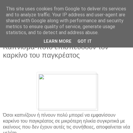
This site uses cookies from Google to deliver its services
and to analyze traffic. Your IP address and user-agent are
shared with Google along with performance and security
metrics to ensure quality of service, generate usage
statistics, and to detect and address abuse.
▼
LEARN MORE
GOT IT
Κάπνισμα-ποτό επισπεύδουν τον
καρκίνο του παγκρέατος
Όσοι καπνίζουν ή πίνουν πολύ μπορεί να εμφανίσουν
καρκίνο του παγκρέατος σε μικρότερη ηλικία συγκριτικά με
εκείνους που δεν έχουν αυτές τις συνήθειες, αποφαίνεται νέα
μελέτη.