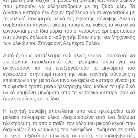
«Η μελέτη μας δείχνει τη μοναδική δύναμη των νέων υλικών
που μπορούν να αλληλεπιδρούν με τη ζώσα ύλη. Τα
ζωντανά κύτταρα δεν έχουν πρόβλημα να συνεργαστούν με
το μαλακό πολυμερές υλικό της τεχνητής σύναψης. Αλλά η
συμβατότητα πηγαίνει ακόμη παραπέρα, καθώς τα νέα υλικά
εργάζονται με τα ίδια μόρια που οι νευρώνες χρησιμοποιούν
στη φύση», δήλωσε ο καθηγητής Επιστήμης και Μηχανικής
των υλικών του Στάνφορντ, Αλμπέρτο Σαλέο.
Αυτό έχει ως αποτέλεσμα ενώ άλλες νευρο - συσκευές να
χρειάζονται αποκλειστικά ένα ηλεκτρικό σήμα για να
ανιχνεύσουν και να επεξεργαστούν τα μηνύματα του
εγκεφάλου, στην περίπτωση της νέας τεχνητής σύναψης η
επικοινωνία της με τα ζωντανά εγκεφαλικά κύτταρα γίνεται με
πιο φυσικό τρόπο μέσω ηλεκτροχημείας, καθώς το υβριδικό
υλικό λαμβάνει μηνύματα από τα γειτονικά κύτταρα σαν να
ήταν νευρώνας και το ίδιο.
Η τεχνητή σύναψη αποτελείται από δύο ηλεκτρόδια από
μαλακό πολυμερές υλικό, διαχωρισμένα από ένα διάλυμα
ηλεκτρολύτη, το οποίο παίζει τον ρόλο του μικρού κενού που
διαχωρίζει δύο νευρώνες του εγκεφάλου. Ανάμεσα σε αυτό
το κενό ταξιδεύουν συνεχώς οι ουσίες νευροδιαβιβαστές