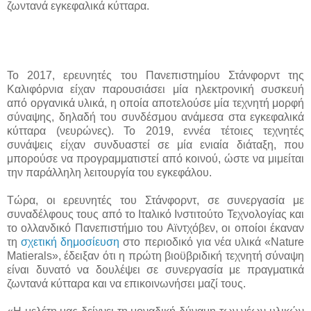
ζωντανά εγκεφαλικά κύτταρα.
Το 2017, ερευνητές του Πανεπιστημίου Στάνφορντ της
Καλιφόρνια είχαν παρουσιάσει μία ηλεκτρονική συσκευή
από οργανικά υλικά, η οποία αποτελούσε μία τεχνητή μορφή
σύναψης, δηλαδή του συνδέσμου ανάμεσα στα εγκεφαλικά
κύτταρα (νευρώνες). Το 2019, εννέα τέτοιες τεχνητές
συνάψεις είχαν συνδυαστεί σε μία ενιαία διάταξη, που
μπορούσε να προγραμματιστεί από κοινού, ώστε να μιμείται
την παράλληλη λειτουργία του εγκεφάλου.
Τώρα, οι ερευνητές του Στάνφορντ, σε συνεργασία με
συναδέλφους τους από το Ιταλικό Ινστιτούτο Τεχνολογίας και
το ολλανδικό Πανεπιστήμιο του Αϊντχόβεν, οι οποίοι έκαναν
τη
σχετική δημοσίευση
στο περιοδικό για νέα υλικά «Nature
Matierals», έδειξαν ότι η πρώτη βιοϋβριδική τεχνητή σύναψη
είναι δυνατό να δουλέψει σε συνεργασία με πραγματικά
ζωντανά κύτταρα και να επικοινωνήσει μαζί τους.