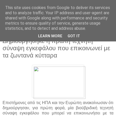
This site uses cookies from Google to deliver its services
and to analyze traffic. Your IP address and user-agent are
shared with Google along with performance and security
metrics to ensure quality of service, generate usage
statistics, and to detect and address abuse.
▼
LEARN MORE
GOT IT
Δημιουργήθηκε η πρώτη τεχνητή
σύναψη εγκεφάλου που επικοινωνεί με
τα ζωντανά κύτταρα
Επιστήμονες από τις ΗΠΑ και την Ευρώπη ανακοίνωσαν ότι
δημιούργησαν, για πρώτη φορά, μία βιοϋβριδική τεχνητή
σύναψη εγκεφάλου που μπορεί να επικοινωνήσει με τα