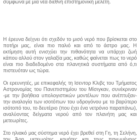
σύμφωνα με μια νέα διεθνή επιστημονική μελέτη.
Η έρευνα δείχνει ότι σχεδόν το μισό νερό που βρίσκεται στο
ποτήρι μας, είναι πιο παλιό και από το άστρο μας. Η
εκτίμηση αυτή ενισχύει την πιθανότητα να υπάρχει ζωή
κάπου αλλού στον γαλαξία μας, καθώς φαίνεται πως το νερό
είναι πιο διαδεδομένο στα πλανητικά συστήματα από ό,τι
πιστευόταν ως τώρα.
Οι ερευνητές, με επικεφαλής τη Ισεντορ Κλιβς του Τμήματος
Αστρονομίας του Πανεπιστημίου του Μίσιγκαν, συνέκριναν
-με την βοήθεια υπολογιστικών μοντέλων που ανέπτυξαν-
την αναλογία των ισοτόπων του υδρογόνου με το βαρύτερο
ισότοπό του, το δευτέριο (που έχει ένα νετρόνιο παραπάνω),
αναλύοντας δείγματα νερού από τον πλανήτη μας και
μετεωρίτες.
Στο ηλιακό μας σύστημα νερό έχει βρεθεί στη Γη, τη Σελήνη,
τον Άρη, μετεωρίτες, κομήτες και τους παγωμένους