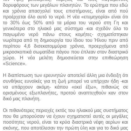
δορυφόρους των μεγάλων πλανητών. Το ερώτημα που εδώ
και χρόνια απασχολεί τους επιστήμονες, είναι από πού
προέρχεται όλο αυτό το νερό. Η νέα «ετυμηγορία» είναι ότι
το 30% έως 50% από τα μόρια του νερού στη Γη και
γενικότερα στο ηλιακό μας σύστημα -και σχεδόν όλο το
παγωμένο νερό πάνω στους κομήτες- σχηματίστηκαν
νωρίτερα από τη δημιουργία του ίδιου του Ήλιου πριν από
περίπου 4,6 δισεκατομμύρια χρόνια, προερχόμενα από
μικροσκοπικά σωματίδια πάγου που έπλεαν στον διαστρικό
χώρο. Η νέα μελέτη δημοσιεύεται στην επιθεώρηση
«Science».
Η διαπίστωση των ερευνητών αποτελεί άλλη μια ένδειξη ότι
συνθήκες ευνοϊκές για τη ζωή μπορεί να υπήρχαν ήδη -και
να υπάρχουν ακόμη- κάπου «εκεί έξω», πιθανώς σε
ορισμένους εξωπλανήτες, προτού αναπτυχθούν καν στον
δικό μας πλανήτη.
Οι πιθανότερες περιοχές εκτός του ηλιακού μας συστήματος
που θα μπορούσαν να έχουν σχηματιστεί αυτές οι μεγάλες
ποσότητες νερού, είναι τα κρύα διαστρικά νέφη αερίων και
σκόνης, που αποτέλεσαν την πρώτη ύλη και για το δικό μας