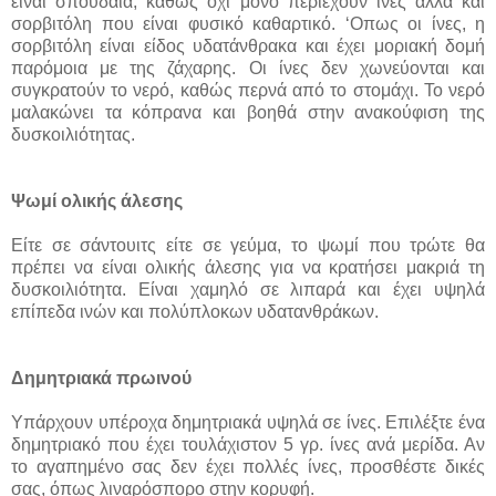
είναι σπουδαία, καθώς όχι μόνο περιέχουν ίνες αλλά και
σορβιτόλη που είναι φυσικό καθαρτικό. ‘Οπως οι ίνες, η
σορβιτόλη είναι είδος υδατάνθρακα και έχει μοριακή δομή
παρόμοια με της ζάχαρης. Οι ίνες δεν χωνεύονται και
συγκρατούν το νερό, καθώς περνά από το στομάχι. Το νερό
μαλακώνει τα κόπρανα και βοηθά στην ανακούφιση της
δυσκοιλιότητας.
Ψωμί ολικής άλεσης
Είτε σε σάντουιτς είτε σε γεύμα, το ψωμί που τρώτε θα
πρέπει να είναι ολικής άλεσης για να κρατήσει μακριά τη
δυσκοιλιότητα. Είναι χαμηλό σε λιπαρά και έχει υψηλά
επίπεδα ινών και πολύπλοκων υδατανθράκων.
Δημητριακά πρωινού
Υπάρχουν υπέροχα δημητριακά υψηλά σε ίνες. Επιλέξτε ένα
δημητριακό που έχει τουλάχιστον 5 γρ. ίνες ανά μερίδα. Αν
το αγαπημένο σας δεν έχει πολλές ίνες, προσθέστε δικές
σας, όπως λιναρόσπορο στην κορυφή.