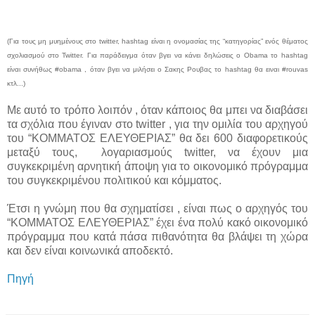
(Για τους μη μυημένους στο twitter, hashtag είναι η ονομασίας της “κατηγορίας” ενός θέματος
σχολιασμού στο Twitter. Για παράδειγμα όταν βγει να κάνει δηλώσεις ο Obama το hashtag
είναι συνήθως #obama , όταν βγει να μιλήσει ο Σακης Ρουβας το hashtag θα ειναι #rouvas
κτλ...)
Με αυτό το τρόπο λοιπόν , όταν κάποιος θα μπει να διαβάσει
τα σχόλια που έγιναν στο twitter , για την ομιλία του αρχηγού
του “ΚΟΜΜΑΤΟΣ ΕΛΕΥΘΕΡΙΑΣ” θα δει 600 διαφορετικούς
μεταξύ τους, λογαριασμούς twitter, να έχουν μια
συγκεκριμένη αρνητική άποψη για το οικονομικό πρόγραμμα
του συγκεκριμένου πολιτικού και κόμματος.
Έτσι η γνώμη που θα σχηματίσει , είναι πως ο αρχηγός του
“ΚΟΜΜΑΤΟΣ ΕΛΕΥΘΕΡΙΑΣ” έχει ένα πολύ κακό οικονομικό
πρόγραμμα που κατά πάσα πιθανότητα θα βλάψει τη χώρα
και δεν είναι κοινωνικά αποδεκτό.
Πηγή