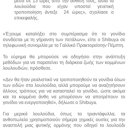
μέσα σε 13 ώρες από την άνθισή τους, αλλά τα
λουλούδια που είχαν υποστεί γενετική
τροποποίηση άντεξε 24 ώρες», σχολίασε ο
επικεφαλής.
«Έχουμε καταλήξει στο συμπέρασμα ότι το γονίδιο
συνδέεται με τη γήρανση των πετάλων», είπε ο Shibuya σε
τηλεφωνική συνομιλία με το Γαλλικό Πρακτορείοτην Πέμπτη.
Το εύρημα θα μπορούσε να οδηγήσει στην ανάπτυξη
μεθόδων για να παρατείνει τη διάρκεια ζωής των κομμένων
λουλουδιών, πρόσθεσε.
«Δεν θα ήταν ρεαλιστικό να τροποποιηθούν τα γονίδια όλων
των ειδών στα λουλούδια, αλλά μπορούμε να αναζητήσουν
άλλους τρόπους για να κατασταλεί το γονίδιο, ώστε ακόμα
και τα κομμένα άνθη να μπορέσουν να αποτρέπουν το
γονίδιο να ενεργοποιηθεί», δήλωσε ο Shibuya.
Για μερικά λουλούδια, όπως τα τριαντάφυλλα, τα
ανθοπωλεία χρησιμοποιούν σήμερα χημικές ουσίες για την
αναστολή μιας φυτικής ορμόνης που οδηγεί το λουλούδι