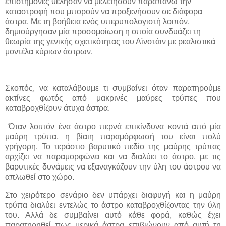
επιστήμονες θέλησαν να μελετήσουν παραπάνω την
καταστροφή που μπορούν να προξενήσουν σε διάφορα
άστρα. Με τη βοήθεια ενός υπερυπολογιστή λοιπόν,
δημιούργησαν μία προσομοίωση η οποία συνδυάζει τη
θεωρία της γενικής σχετικότητας του Αϊνστάιν με ρεαλιστικά
μοντέλα κύριων άστρων.
Σκοπός, να καταλάβουμε τι συμβαίνει όταν παρατηρούμε
ακτίνες φωτός από μακρινές μαύρες τρύπες που
καταβροχθίζουν άτυχα άστρα.
Όταν λοιπόν ένα άστρο περνά επικίνδυνα κοντά από μία
μαύρη τρύπα, η βίαιη παραμόρφωσή του είναι πολύ
γρήγορη. Το τεράστιο βαρυτικό πεδίο της μαύρης τρύπας
αρχίζει να παραμορφώνει και να διαλύει το άστρο, με τις
βαρυτικές δυνάμεις να εξαναγκάζουν την ύλη του άστρου να
απλωθεί στο χώρο.
Στο χειρότερο σενάριο δεν υπάρχει διαφυγή και η μαύρη
τρύπα διαλύει εντελώς το άστρο καταβροχθίζοντας την ύλη
του. Αλλά δε συμβαίνει αυτό κάθε φορά, καθώς έχει
παρατηρηθεί πως μερικά άστρα επιβιώνουν από αυτή τη