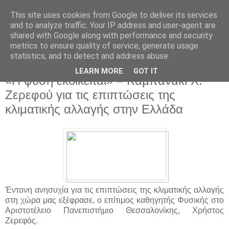
This site uses cookies from Google to deliver its services
and to analyze traffic. Your IP address and user-agent are
shared with Google along with performance and security
metrics to ensure quality of service, generate usage
statistics, and to detect and address abuse.
▼
LEARN MORE
GOT IT
«Η φύση εκδικείται» – Καμπανάκι Χ.
Ζερεφού για τις επιπτώσεις της
κλιματικής αλλαγής στην Ελλάδα
Έντονη ανησυχία για τις επιπτώσεις της κλιματικής αλλαγής
στη χώρα μας εξέφρασε, ο επίτιμος καθηγητής Φυσικής στο
Αριστοτέλειο Πανεπιστήμιο Θεσσαλονίκης, Χρήστος
Ζερεφός.