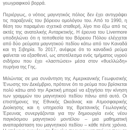
γεωγραφικού βορρά.
Περιέργως, ο νότιος μαγνητικός πόλος δεν έχει αντιγράψει
τις παραξενιές του βόρειου ομολόγου του. Από το 1990, η
θέση του παραμένει σχετικά σταθερή, λίγο πιο έξω από τις
ακτές της ανατολικής Ανταρκτικής. Η έρευνα του Livermore
υποδηλώνει ότι η τοποθεσία του Βόρειου Πόλου ελέγχεται
από δύο ρεύματα μαγνητικού πεδίου κάτω από τον Καναδά
και τη Σιβηρία. Το 2017, ανέφερε ότι το καναδικό ρεύμα
φαίνεται να εξασθενεί, ως αποτέλεσμα ενός τμήματος υγρού
σιδήρου που έχει «λασπώσει» μέσα στον «θυελλώδη»
πυρήνα της Γης.
Μιλώντας σε μια συνάντηση της Αμερικανικής Γεωφυσικής
Ένωσης τον Δεκέμβριο, πρότεινε ότι το ρεύμα που βρίσκεται
πολύ κάτω από την Αρκτική μπορεί να εξηγήσει την κίνηση
των γραμμών του μαγνητικού πεδίου πάνω από αυτό. Οι
επιστήμονες της Εθνικής Ωκεάνιας και Ατμοσφαιρικής
Διοίκησης και η υπηρεσία της Βρετανικής Γεωλογικής
Έρευνας συνεργάζονται για την δημιουργία ενός νέου
παγκόσμιου μαγνητικού μοντέλου – μια μαθηματική
αναπαράσταση του μαγνητικού πεδίου – κάθε πέντε χρόνια.