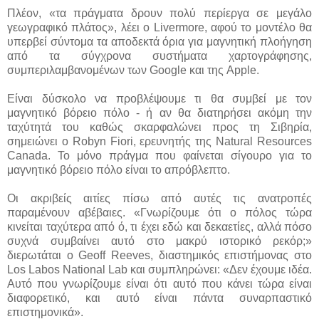
Πλέον, «τα πράγματα δρουν πολύ περίεργα σε μεγάλο
γεωγραφικό πλάτος», λέει ο Livermore, αφού το μοντέλο θα
υπερβεί σύντομα τα αποδεκτά όρια για μαγνητική πλοήγηση
από τα σύγχρονα συστήματα χαρτογράφησης,
συμπεριλαμβανομένων των Google και της Apple.
Είναι δύσκολο να προβλέψουμε τι θα συμβεί με τον
μαγνητικό βόρειο πόλο - ή αν θα διατηρήσει ακόμη την
ταχύτητά του καθώς σκαρφαλώνει προς τη Σιβηρία,
σημειώνει ο Robyn Fiori, ερευνητής της Natural Resources
Canada. Το μόνο πράγμα που φαίνεται σίγουρο για το
μαγνητικό βόρειο πόλο είναι το απρόβλεπτο.
Οι ακριβείς αιτίες πίσω από αυτές τις ανατροπές
παραμένουν αβέβαιες. «Γνωρίζουμε ότι ο πόλος τώρα
κινείται ταχύτερα από ό, τι έχει εδώ και δεκαετίες, αλλά πόσο
συχνά συμβαίνει αυτό στο μακρύ ιστορικό ρεκόρ;»
διερωτάται ο Geoff Reeves, διαστημικός επιστήμονας στο
Los Labos National Lab και συμπληρώνει: «Δεν έχουμε ιδέα.
Αυτό που γνωρίζουμε είναι ότι αυτό που κάνει τώρα είναι
διαφορετικό, και αυτό είναι πάντα συναρπαστικό
επιστημονικά».