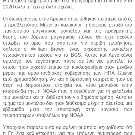
Η επόμενη ενημέρωση δεν είχε προγραμματιστεί για πριν το
2020 αλλά η Γη είχε άλλα σχέδια.
Οι διακυμάνσεις στην Αρκτική σημειώθηκαν ταχύτερα από ό,
τι προβλεπόταν. Μέχρι το καλοκαίρι, η διαφορά μεταξύ του
παγκόσμιου μαγνητικού μοντέλου και της πραγματικής
θέσης του βόρειου μαγνητικού πόλου θα έχει σχεδόν
υπερβεί το όριο που απαιτείται για ακριβή πλοήγηση,
δήλωσε ο William Brown, ένας σχεδιαστής μοντέλων
γεωμαγνητικού πεδίου για το BGS. Αυτός και Αμερικάνοι
ομόλογοι του εργάστηκαν πάνω σε ένα νέο μοντέλο, το
οποίο ήταν σχεδόν έτοιμο να κυκλοφορήσει όταν μεγάλο
μέρος της ομοσπονδιακής κυβέρνησης των ΗΠΑ ξέμεινε
από χρηματοδότηση. Αν και η βρετανική υπηρεσία ήταν σε
θέση να δημοσιεύσει στοιχεία του νέου μοντέλου στην
ιστοσελίδα της, η NOAA ήταν η υπεύθυνη για τη φιλοξενία
του μοντέλου και τη διάθεσή του για δημόσια χρήση. Αυτό το
τμήμα του μοντέλου δεν ήταν διαθέσιμο μέχρι τη Δευτέρα, μια
εβδομάδα μετά την επιστροφή στην εργασία των
περισσότερων υπαλλήλων της NOAA.
Υπάρχουν παρόλα αυτά ορισμένοι οι οποίοι ισχυρίζονται ότι
η Γη έχει καθυστερήσει για την επόμενη αντιστροφή των