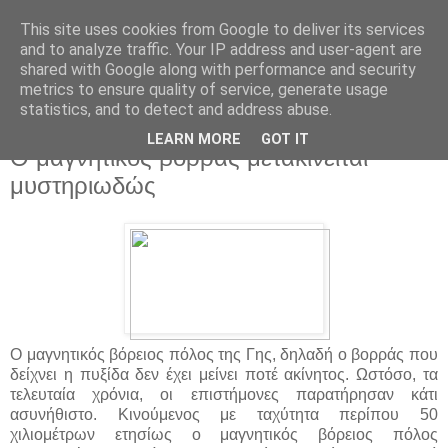
This site uses cookies from Google to deliver its services
and to analyze traffic. Your IP address and user-agent are
shared with Google along with performance and security
metrics to ensure quality of service, generate usage
statistics, and to detect and address abuse.
▼
LEARN MORE
GOT IT
Ο μαγνητικός βορράς μετακινείται
μυστηριωδώς
Ο μαγνητικός βόρειος πόλος της Γης, δηλαδή ο βορράς που
δείχνει η πυξίδα δεν έχει μείνει ποτέ ακίνητος. Ωστόσο, τα
τελευταία χρόνια, οι επιστήμονες παρατήρησαν κάτι
ασυνήθιστο. Κινούμενος με ταχύτητα περίπου 50
χιλιομέτρων ετησίως ο μαγνητικός βόρειος πόλος