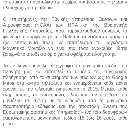
το δυτικό στο ανατολικό ημισφαίριο και βάζοντας «πλώρη»
ολοταχώς για τη Σιβηρία.
Οι επιστήμονες της Εθνικής Υπηρεσίας Ωκεανών και
Ατμόσφαιρας (ΝΟΑΑ) των ΗΠΑ και της Βρετανικής
Γεωλογικής Υπηρεσίας, που παρακολουθούν συνεχώς το
φαινόμενο, σύμφωνα με το «Nature», συνειδητοποίησαν ότι
έχει επιταχυνθεί πολύ, με αποτέλεσμα το Παγκόσμιο
Μαγνητικό Μοντέλο να είναι πια τόσο ανακριβές, ώστε
ξεπερνά το αποδεκτό όριο για τα σφάλματα πλοήγησης.
Το εν λόγω μοντέλο περιγράφει το μαγνητικό πεδίο του
πλανήτη μας και αποτελεί το θεμέλιο της σύγχρονης
πλοήγησης, από τα συστήματα των πλοίων ως το Google
Maps στα κινητά τηλέφωνα και ενημερώνεται κάθε πέντε
χρόνια, με την τελευταία ενημέρωση το 2015. Μεταξύ κάθε
ενημέρωσης, οι επιστήμονες ελέγχουν την ακρίβεια του
μοντέλου σε σχέση με τα δεδομένα από τα μαγνητικά
παρατηρητήρια εδάφους και την αποστολή Swarm της
Ευρωπαϊκής Διαστημικής Υπηρεσίας - ένα τρίο δορυφόρων
χαρτογράφησης μαγνητικού πεδίου, 15 έως 16 φορές κάθε
μέρα.