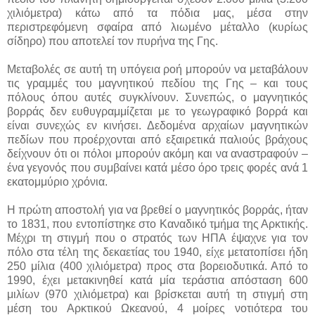
χιλιόμετρα) κάτω από τα πόδια μας, μέσα στην
περιστρεφόμενη σφαίρα από λιωμένο μέταλλο (κυρίως
σίδηρο) που αποτελεί τον πυρήνα της Γης.
Μεταβολές σε αυτή τη υπόγεια ροή μπορούν να μεταβάλουν
τις γραμμές του μαγνητικού πεδίου της Γης – και τους
πόλους όπου αυτές συγκλίνουν. Συνεπώς, ο μαγνητικός
βορράς δεν ευθυγραμμίζεται με το γεωγραφικό βορρά και
είναι συνεχώς εν κινήσει. Δεδομένα αρχαίων μαγνητικών
πεδίων που προέρχονται από εξαιρετικά παλιούς βράχους
δείχνουν ότι οι πόλοι μπορούν ακόμη και να αναστραφούν –
ένα γεγονός που συμβαίνει κατά μέσο όρο τρεις φορές ανά 1
εκατομμύριο χρόνια.
Η πρώτη αποστολή για να βρεθεί ο μαγνητικός βορράς, ήταν
το 1831, που εντοπίστηκε στο Καναδικό τμήμα της Αρκτικής.
Μέχρι τη στιγμή που ο στρατός των ΗΠΑ έψαχνε για τον
πόλο στα τέλη της δεκαετίας του 1940, είχε μετατοπίσει ήδη
250 μίλια (400 χιλιόμετρα) προς στα βορειοδυτικά. Από το
1990, έχει μετακινηθεί κατά μία τεράστια απόσταση 600
μιλίων (970 χιλιόμετρα) και βρίσκεται αυτή τη στιγμή στη
μέση του Αρκτικού Ωκεανού, 4 μοίρες νοτιότερα του