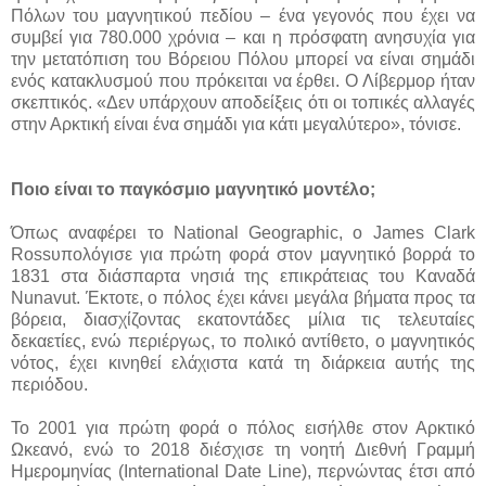
Πόλων του μαγνητικού πεδίου – ένα γεγονός που έχει να
συμβεί για 780.000 χρόνια – και η πρόσφατη ανησυχία για
την μετατόπιση του Βόρειου Πόλου μπορεί να είναι σημάδι
ενός κατακλυσμού που πρόκειται να έρθει. Ο Λίβερμορ ήταν
σκεπτικός. «Δεν υπάρχουν αποδείξεις ότι οι τοπικές αλλαγές
στην Αρκτική είναι ένα σημάδι για κάτι μεγαλύτερο», τόνισε.
Ποιο είναι το παγκόσμιο μαγνητικό μοντέλο;
Όπως αναφέρει το National Geographic, ο James Clark
Rossυπολόγισε για πρώτη φορά στον μαγνητικό βορρά το
1831 στα διάσπαρτα νησιά της επικράτειας του Καναδά
Nunavut. Έκτοτε, ο πόλος έχει κάνει μεγάλα βήματα προς τα
βόρεια, διασχίζοντας εκατοντάδες μίλια τις τελευταίες
δεκαετίες, ενώ περιέργως, το πολικό αντίθετο, ο μαγνητικός
νότος, έχει κινηθεί ελάχιστα κατά τη διάρκεια αυτής της
περιόδου.
Το 2001 για πρώτη φορά ο πόλος εισήλθε στον Αρκτικό
Ωκεανό, ενώ το 2018 διέσχισε τη νοητή Διεθνή Γραμμή
Ημερομηνίας (International Date Line), περνώντας έτσι από