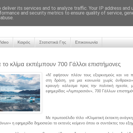
deliver its services and to analyze traffic. Your IP address and
formance and security metrics to ensure quality of service, ge
 abuse.
Video
Καιρός
Στατιστικά Γης
Επικοινωνία
 το κλίμα εκπέμπουν 700 Γάλλοι επιστήμονες
«Ν' αφήσουν πλέον τους εξορκισμούς και να 
στη δράση, για μια κοινωνία χωρίς άνθρακα»
κραυγή- κάλεσμα προς την πολιτική ηγεσία, 
εφημερίδας «Λιμπερασιόν», 700 Γάλλων επιστημ
Με πρωτοσέλιδο τίτλο «Κλιματική έκτακτη ανάγκη
όνων» η εφημερίδα δημοσιεύει το εκτενές κείμενο όπου οι συντάκτες του εξη