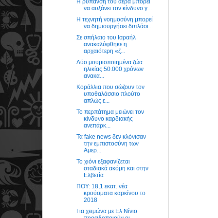
Η ρύπανση του αέρα μπορεί
να αυξάνει τον κίνδυνο γ...
Η τεχνητή νοημοσύνη μπορεί
να δημιουργήσει διπλάσι...
Σε σπήλαιο του Ισραήλ
ανακαλύφθηκε η
αρχαιότερη «ζ...
Δύο μουμιοποιημένα ζώα
ηλικίας 50.000 χρόνων
ανακα...
Κοράλλια που σώζουν τον
υποθαλάσσιο πλούτο
απλώς ε...
Το περπάτημα μειώνει τον
κίνδυνο καρδιακής
ανεπάρκ...
Τα fake news δεν κλόνισαν
την εμπιστοσύνη των
Αμερ...
Το χιόνι εξαφανίζεται
σταδιακά ακόμη και στην
Ελβετία
ΠΟΥ: 18,1 εκατ. νέα
κρούσματα καρκίνου το
2018
Για χειμώνα με Ελ Νίνιο
προειδοποιούν οι