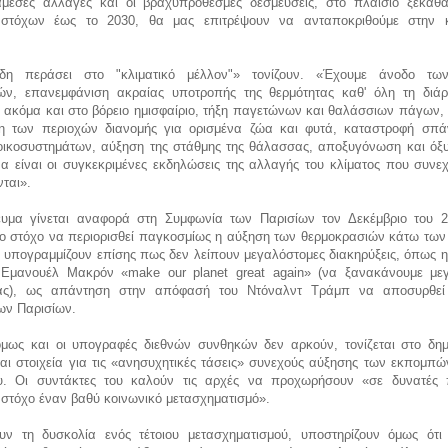
μεσες αλλαγές και οι βραχυπρόθεσμες δεσμεύσεις, στο πλαίσιο ξεκάθ
 στόχων έως το 2030, θα μας επιτρέψουν να ανταποκριθούμε στην κ
δη περάσει στο "κλιματικό μέλλον"» τονίζουν. «Έχουμε άνοδο τω
ών, επανεμφάνιση ακραίας υποτροπής της θερμότητας καθ' όλη τη διάρ
 ακόμα και στο βόρειο ημισφαίριο, τήξη παγετώνων και θαλάσσιων πάγων, 
η των περιοχών διανομής για ορισμένα ζώα και φυτά, καταστροφή σπά
οικοσυστημάτων, αύξηση της στάθμης της θάλασσας, αποξυγόνωση και όξ
α είναι οι συγκεκριμένες εκδηλώσεις της αλλαγής του κλίματος που συνεχ
ται».
ευμα γίνεται αναφορά στη Συμφωνία των Παρισίων τον Δεκέμβριο του 
το στόχο να περιορισθεί παγκοσμίως η αύξηση των θερμοκρασιών κάτω των 
 υπογραμμίζουν επίσης πως δεν λείπουν μεγαλόστομες διακηρύξεις, όπως η
Εμανουέλ Μακρόν «make our planet great again» (να ξανακάνουμε με
ας), ως απάντηση στην απόφασή του Ντόναλντ Τράμπ να αποσυρθεί
ων Παρισίων.
 όμως και οι υπογραφές διεθνών συνθηκών δεν αρκούν, τονίζεται στο δημ
αι στοιχεία για τις «ανησυχητικές τάσεις» συνεχούς αύξησης των εκπομπώ
υ. Οι συντάκτες του καλούν τις αρχές να προχωρήσουν «σε δυνατές π
 στόχο έναν βαθύ κοινωνικό μετασχηματισμό».
υν τη δυσκολία ενός τέτοιου μετασχηματισμού, υποστηρίζουν όμως ότι