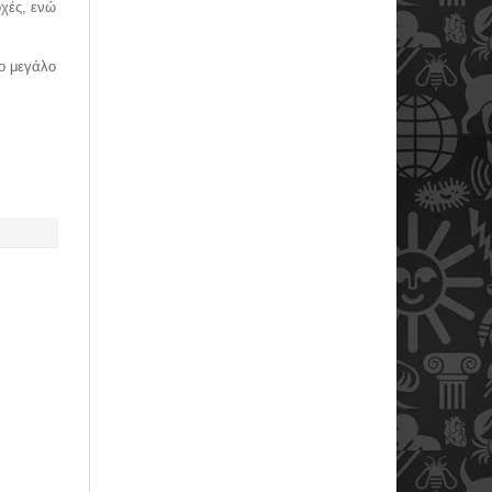
χές, ενώ
το μεγάλο