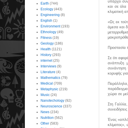
υπάρχει συν
Earth
(744)
και σε όλα
Ecology
(443)
κλιματική α
Engineering
(8)
English
(1)
«Ως εκ τού
Environment
(193)
άμεσα και δ
Ethnology
(49)
μεταρρυθμισ
μακροπρόθε
Fitness
(19)
Geology
(186)
Προστασία τ
Health
(1121)
History
(293)
Σε ότι αφορ
internet
(25)
ανάπτυξη μ
Interviews
(9)
συνάντηση 
Literature
(4)
κορυφής για
Mathematics
(79)
Medical
(709)
Παράλληλα
παράδειγμα
Metaphysic
(219)
χώρα σε με
Music
(24)
Nanotechology
(92)
Στη Γαλλία
Neuroscience
(337)
συνειδήσεις 
News
(234)
Nutrition
(562)
Ένας «απλός
Other
(583)
κλίματος», 