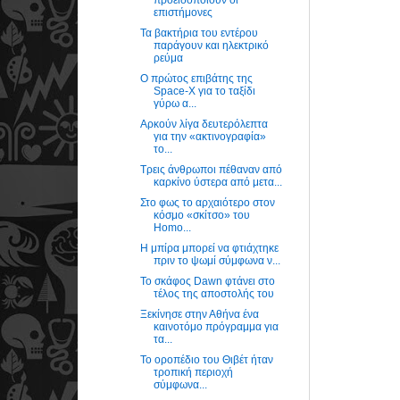
επιστήμονες
Τα βακτήρια του εντέρου
παράγουν και ηλεκτρικό
ρεύμα
Ο πρώτος επιβάτης της
Space-X για το ταξίδι
γύρω α...
Αρκούν λίγα δευτερόλεπτα
για την «ακτινογραφία»
το...
Τρεις άνθρωποι πέθαναν από
καρκίνο ύστερα από μετα...
Στο φως το αρχαιότερο στον
κόσμο «σκίτσο» του
Homo...
Η μπίρα μπορεί να φτιάχτηκε
πριν το ψωμί σύμφωνα ν...
Το σκάφος Dawn φτάνει στο
τέλος της αποστολής του
Ξεκίνησε στην Αθήνα ένα
καινοτόμο πρόγραμμα για
τα...
Το οροπέδιο του Θιβέτ ήταν
τροπική περιοχή
σύμφωνα...