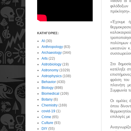
«Μόνο οι ά
φιλόδοξων
πρόκληση».
«Έχουμε ή
θερμοκρασι
καλοκαιριού
ΚΑΤΗΓΟΡΙΕΣ:
τροποποίησ
AI
(30)
πολύτιμων 
Anthropology
(63)
ωκεανών κ.
Archaeology
(344)
συσσωρεύον
Arts
(22)
Στο δημοσί
Astrobiology
(19)
κατέληξε σ
Astronomy
(1029)
επιστήμονες
Astrophysics
(108)
φράση του 
Behavior
(430)
πλανήτη μ
Biology
(898)
Συμφωνία τ
Biomedical
(109)
Botany
(6)
Οι ομιλίες
Chemistry
(169)
όπου δίνοντ
covid-19
(1)
θερμοκηπίο
επιλογές με
Crime
(65)
Culture
(93)
Αναγνωρίζο
DIY
(55)