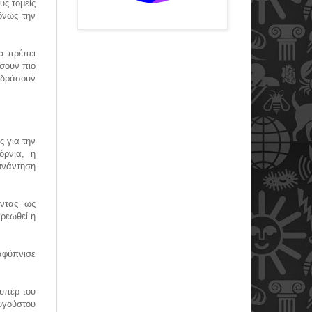
υς τομείς
όνως την
α πρέπει
ήσουν πιο
α δράσουν
ς για την
όρνια, η
υνάντηση
οντας ως
ρεωθεί η
αφύπνισε
υπέρ του
Αυγούστου