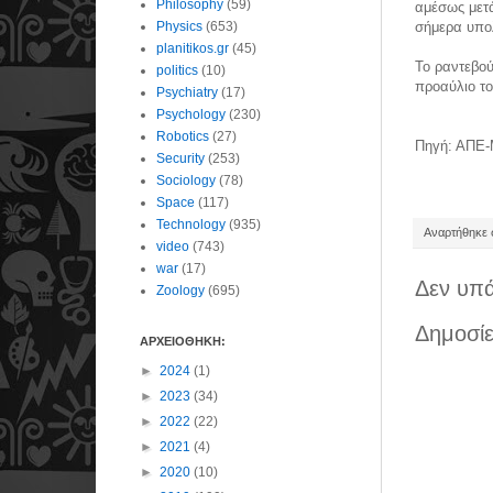
Philosophy
(59)
αμέσως μετά
Physics
(653)
σήμερα υπολ
planitikos.gr
(45)
Το ραντεβού
politics
(10)
προαύλιο το
Psychiatry
(17)
Psychology
(230)
Robotics
(27)
Πηγή: ΑΠΕ
Security
(253)
Sociology
(78)
Space
(117)
Technology
(935)
Αναρτήθηκε σ
video
(743)
war
(17)
Δεν υπά
Zoology
(695)
Δημοσίε
ΑΡΧΕΙΟΘΗΚΗ:
►
2024
(1)
►
2023
(34)
►
2022
(22)
►
2021
(4)
►
2020
(10)