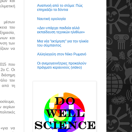
αρων και
Αναπνοή από το στόμα: Πώς
λιματική
επηρεάζει τα δόντια
Ναυτική ορολογία
ν μέσων
κεια του
«Δεν υπάρχει παιδεία αλλά
εκπαίδευση τεχνικών ηλιθίων»
ξηρασία,
νιων και
Μια νέα "εκτίμηση" για την ηλικία
υνση των
του σύμπαντος
ίζουν να
Αλληλεγγύη στον Νίκο Ρωμανό
Οι ανεμογεννήτριες προκαλούν
2015 που
πράγματι κεραυνούς (video)
2ο C. Οι
 διάσημη
γάλο τον
 από τη
οσίευμα,
ν αερίων
ολιτικές
 «για να