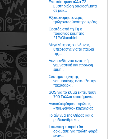
Εντοπίστηκαν άλλα 72
μυστηριώδη ραδιοσήματα
σε μακ...
Εξοικονομήστε νερό,
τρώγοντας λιγότερο κρέας
Ορατός από τη Γη ο
πράσινος κομήτης
21Ρ/Giacobini-...
Μεγαλύτερος ο κίνδυνος
υπέρτασης για τα παιδιά
της...
Δεν συνδέονται εντατική
γυμναστική και πρόωρη
εμμη...
Σύστημα τεχνητής
νοημοσύνης εντοπίζει την
παχυσαρκ...
SOS για το κλίμα εκπέμπουν
700 Γάλλοι επιστήμονες
Ανακαλύφθηκε ο πρώτος
«παμφάγος» καρχαρίας
To αίνιγμα της Θήρας και ο
ραδιοάνθρακας
Ιαπωνική εταιρεία θα
δοκιμάσει για πρώτη φορά
έναν...