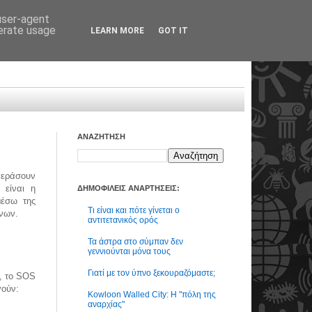
 user-agent
nerate usage
LEARN MORE
GOT IT
ΑΝΑΖΗΤΗΣΗ
περάσουν
 είναι η
ΔΗΜΟΦΙΛΕΙΣ ΑΝΑΡΤΗΣΕΙΣ:
μέσω της
Τι είναι και πότε γίνεται ο
όνων.
αντιτετανικός ορός
Τα άστρα στο σύμπαν δεν
γεννιούνται μόνα τους
Γιατί με τον ύπνο ξεκουραζόμαστε;
, το SOS
γούν:
Kowloon Walled City: Η "πόλη της
αναρχίας"