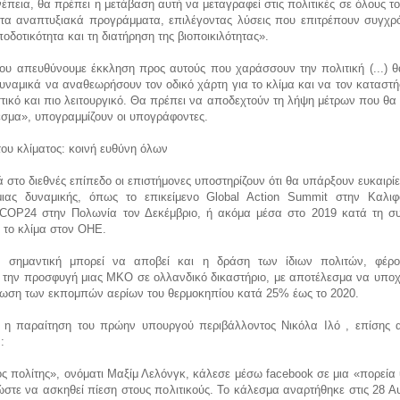
έπεια, θα πρέπει η μετάβαση αυτή να μεταγραφεί στις πολιτικές σε όλους το
 τα αναπτυξιακά προγράμματα, επιλέγοντας λύσεις που επιτρέπουν συγχρ
ποδοτικότητα και τη διατήρηση της βιοποικιλότητας».
του απευθύνουμε έκκληση προς αυτούς που χαράσσουν την πολιτική (...) θ
υναμικά να αναθεωρήσουν τον οδικό χάρτη για το κλίμα και να τον καταστ
τικό και πιο λειτουργικό. Θα πρέπει να αποδεχτούν τη λήψη μέτρων που θ
σμα», υπογραμμίζουν οι υπογράφοντες.
ου κλίματος: κοινή ευθύνη όλων
ά στο διεθνές επίπεδο οι επιστήμονες υποστηρίζουν ότι θα υπάρξουν ευκαιρίε
ιας δυναμικής, όπως το επικείμενο Global Action Summit στην Καλιφ
COP24 στην Πολωνία τον Δεκέμβριο, ή ακόμα μέσα στο 2019 κατά τη σ
 το κλίμα στον ΟΗΕ.
, σημαντική μπορεί να αποβεί και η δράση των ίδιων πολιτών, φέρ
 την προσφυγή μιας ΜΚΟ σε ολλανδικό δικαστήριο, με αποτέλεσμα να υποχ
ίωση των εκπομπών αερίων του θερμοκηπίου κατά 25% έως το 2020.
, η παραίτηση του πρώην υπουργού περιβάλλοντος Νικόλα Ιλό , επίσης 
:
 πολίτης», ονόματι Μαξίμ Λελόνγκ, κάλεσε μέσω facebook σε μια «πορεία 
ώστε να ασκηθεί πίεση στους πολιτικούς. Το κάλεσμα αναρτήθηκε στις 28 