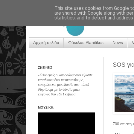
This site uses cookies from Google to 
are shared with Google along with per
statistics, and to detect and address
Αρχική σελίδα
Φάκελος Planitikos
News
SOS για
ΣΚΕΨΕΙΣ
«Όλοι εμείς οι απροσάρμοστοι είμαστε
καταδικασμένοι να σκοτωθούμε,
καταρώμενοι μια εξουσία που τελικά
στηρίζουμε με το θάνατο μας» ―
επίγονος του Τσε Γκεβάρα
ΜΟΥΣΙΚΗ:
700 επιστημ