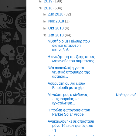
►
2019
(199)
▼
2018
(634)
►
Δεκ 2018
(32)
►
Νοε 2018
(1)
►
Οκτ 2018
(4)
▼
Σεπ 2018
(44)
Μυστήριο με Πάλσαρ που
διαχέει υπέρυθρη
ακτινοβολία
Η αναζήτηση της ζωής στους
ωκεανούς του σύμπαντος
Νέα ανακάλυψη για το
γενετικό υπόβαθρο της
αρτηρια...
Ασύρματη ομιλία μέσω
Bluetooth με το χέρι
Μεγαλύτερος ο κίνδυνος
Νεότερη αν
παχυσαρκίας και
εγκατάλειψη...
Η πρώτη φωτογραφία του
Parker Solar Probe
Ανακαλύφθηκε σε απόσταση
μόνο 16 ετών φωτός από
τη...