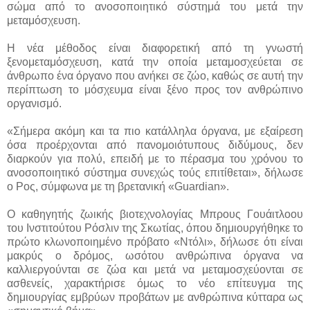
σώμα από το ανοσοποιητικό σύστημά του μετά την
μεταμόσχευση.
Η νέα μέθοδος είναι διαφορετική από τη γνωστή
ξενομεταμόσχευση, κατά την οποία μεταμοσχεύεται σε
άνθρωπο ένα όργανο που ανήκει σε ζώο, καθώς σε αυτή την
περίπτωση το μόσχευμα είναι ξένο προς τον ανθρώπινο
οργανισμό.
«Σήμερα ακόμη και τα πιο κατάλληλα όργανα, με εξαίρεση
όσα προέρχονται από πανομοιότυπους διδύμους, δεν
διαρκούν για πολύ, επειδή με το πέρασμα του χρόνου το
ανοσοποιητικό σύστημα συνεχώς τούς επιτίθεται», δήλωσε
ο Ρος, σύμφωνα με τη βρετανική «Guardian».
Ο καθηγητής ζωικής βιοτεχνολογίας Μπρους Γουάιτλοου
του Ινστιτούτου Ρόσλιν της Σκωτίας, όπου δημιουργήθηκε το
πρώτο κλωνοποιημένο πρόβατο «Ντόλι», δήλωσε ότι είναι
μακρύς ο δρόμος, ωσότου ανθρώπινα όργανα να
καλλιεργούνται σε ζώα και μετά να μεταμοσχεύονται σε
ασθενείς, χαρακτήρισε όμως το νέο επίτευγμα της
δημιουργίας εμβρύων προβάτων με ανθρώπινα κύτταρα ως