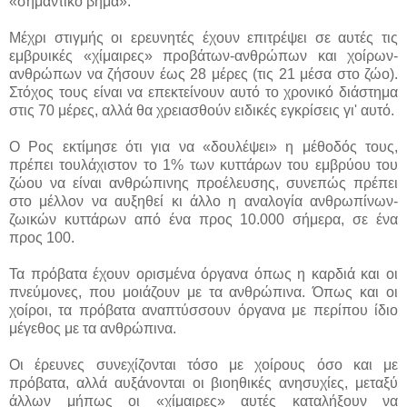
«σημαντικό βήμα».
Μέχρι στιγμής οι ερευνητές έχουν επιτρέψει σε αυτές τις
εμβρυικές «χίμαιρες» προβάτων-ανθρώπων και χοίρων-
ανθρώπων να ζήσουν έως 28 μέρες (τις 21 μέσα στο ζώο).
Στόχος τους είναι να επεκτείνουν αυτό το χρονικό διάστημα
στις 70 μέρες, αλλά θα χρειασθούν ειδικές εγκρίσεις γι' αυτό.
Ο Ρος εκτίμησε ότι για να «δουλέψει» η μέθοδός τους,
πρέπει τουλάχιστον το 1% των κυττάρων του εμβρύου του
ζώου να είναι ανθρώπινης προέλευσης, συνεπώς πρέπει
στο μέλλον να αυξηθεί κι άλλο η αναλογία ανθρωπίνων-
ζωικών κυττάρων από ένα προς 10.000 σήμερα, σε ένα
προς 100.
Τα πρόβατα έχουν ορισμένα όργανα όπως η καρδιά και οι
πνεύμονες, που μοιάζουν με τα ανθρώπινα. Όπως και οι
χοίροι, τα πρόβατα αναπτύσσουν όργανα με περίπου ίδιο
μέγεθος με τα ανθρώπινα.
Οι έρευνες συνεχίζονται τόσο με χοίρους όσο και με
πρόβατα, αλλά αυξάνονται οι βιοηθικές ανησυχίες, μεταξύ
άλλων μήπως οι «χίμαιρες» αυτές καταλήξουν να