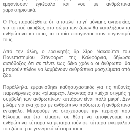
εμφανίσουν εγκέφαλο και νου με ανθρώπινα
χαρακτηριστικά.
Ο Ρος παραδέχθηκε ότι αποτελεί πηγή μόνιμης ανησυχίας
για το πού ακριβώς στο σώμα των ζώων θα καταλήξουν τα
ανθρώπινα κύτταρα, τα οποία εισάγονται στον οργανισμό
τους.
Από την άλλη, ο ερευνητής δρ Χίρο Νακαούτσι του
Πανεπιστημίου Στάνφορντ της Καλιφόρνια, δήλωσε
αισιόδοξος ότι σε πέντε έως δέκα χρόνια οι άνθρωποι θα
μπορούν πλέον να λαμβάνουν ανθρώπινα μοσχεύματα από
ζώα.
Παράλληλα, εμφανίσθηκε καθησυχαστικός για τις πιθανές
παρενέργειες στις «χίμαιρες», λέγοντας ότι «μέχρι στιγμής η
συμβολή των ανθρωπίνων κυττάρων είναι πολύ μικρή. Δεν
μιλάμε για ένα χοίρο με ανθρώπινο πρόσωπο ή ανθρώπινο
εγκέφαλο. Μπορούμε να στοχεύσουμε την περιοχή που
θέλουμε και έτσι είμαστε σε θέση να αποφύγουμε τα
ανθρώπινα κύτταρα να μετατραπούν σε κύτταρα εγκεφάλου
του ζώου ή σε γεννητικά κύτταρά του».