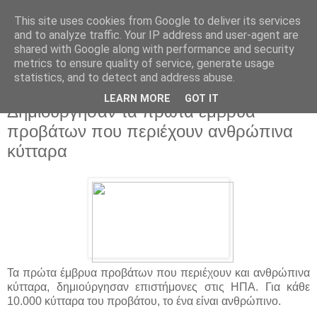
This site uses cookies from Google to deliver its services
and to analyze traffic. Your IP address and user-agent are
shared with Google along with performance and security
metrics to ensure quality of service, generate usage
statistics, and to detect and address abuse.
▼
LEARN MORE
GOT IT
Δημιούργησαν τα πρώτα έμβρυα
προβάτων που περιέχουν ανθρώπινα
κύτταρα
Τα πρώτα έμβρυα προβάτων που περιέχουν και ανθρώπινα
κύτταρα, δημιούργησαν επιστήμονες στις ΗΠΑ. Για κάθε
10.000 κύτταρα του προβάτου, το ένα είναι ανθρώπινο.