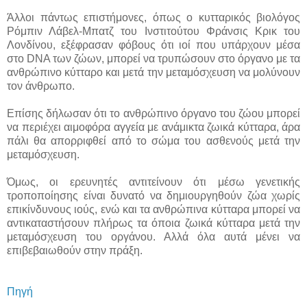
Άλλοι πάντως επιστήμονες, όπως ο κυτταρικός βιολόγος
Ρόμπιν Λάβελ-Μπατζ του Ινστιτούτου Φράνσις Κρικ του
Λονδίνου, εξέφρασαν φόβους ότι ιοί που υπάρχουν μέσα
στο DNA των ζώων, μπορεί να τρυπώσουν στο όργανο με τα
ανθρώπινο κύτταρο και μετά την μεταμόσχευση να μολύνουν
τον άνθρωπο.
Επίσης δήλωσαν ότι το ανθρώπινο όργανο του ζώου μπορεί
να περιέχει αιμοφόρα αγγεία με ανάμικτα ζωικά κύτταρα, άρα
πάλι θα απορριφθεί από το σώμα του ασθενούς μετά την
μεταμόσχευση.
Όμως, οι ερευνητές αντιτείνουν ότι μέσω γενετικής
τροποποίησης είναι δυνατό να δημιουργηθούν ζώα χωρίς
επικίνδυνους ιούς, ενώ και τα ανθρώπινα κύτταρα μπορεί να
αντικαταστήσουν πλήρως τα όποια ζωικά κύτταρα μετά την
μεταμόσχευση του οργάνου. Αλλά όλα αυτά μένει να
επιβεβαιωθούν στην πράξη.
Πηγή