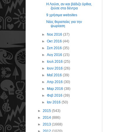
Η Λούσι, αν και βάδιζε όρθια,
ζούσε στα δέντρα
9 χρήσιμα websites
Νέες θεραπείες για την
ψωρίαση
►
Νοε 2016
(37)
►
Οκτ 2016
(44)
►
Σεπ 2016
(35)
►
Αυγ 2016
(15)
►
Ιουλ 2016
(25)
►
Ιουν 2016
(26)
►
Μαΐ 2016
(39)
►
Απρ 2016
(30)
►
Μαρ 2016
(38)
►
Φεβ 2016
(39)
►
Ιαν 2016
(50)
►
2015
(543)
►
2014
(886)
►
2013
(1668)
►
2012
(1020)