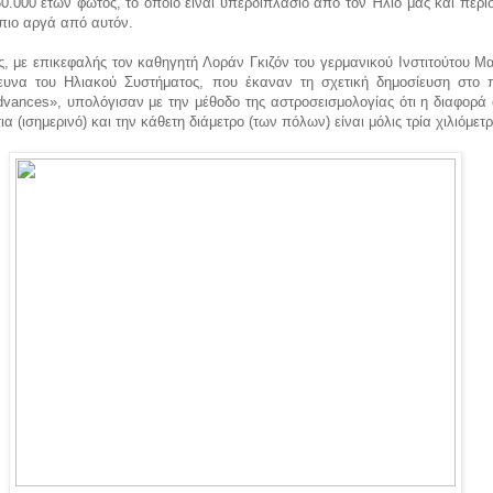
.000 ετών φωτός, το οποίο είναι υπερδιπλάσιο από τον Ήλιο μας και περι
 πιο αργά από αυτόν.
ς, με επικεφαλής τον καθηγητή Λοράν Γκιζόν του γερμανικού Ινστιτούτου 
ευνα του Ηλιακού Συστήματος, που έκαναν τη σχετική δημοσίευση στο π
dvances», υπολόγισαν με την μέθοδο της αστροσεισμολογίας ότι η διαφορά
ια (ισημερινό) και την κάθετη διάμετρο (των πόλων) είναι μόλις τρία χιλιόμετ