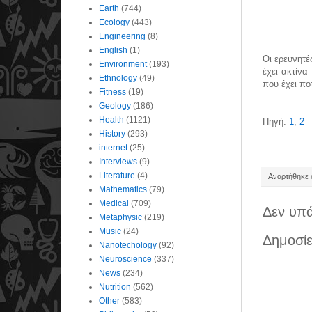
Earth
(744)
Ecology
(443)
Engineering
(8)
English
(1)
Οι ερευνητέ
Environment
(193)
έχει ακτίνα
Ethnology
(49)
που έχει πο
Fitness
(19)
Geology
(186)
Health
(1121)
Πηγή:
1
,
2
History
(293)
internet
(25)
Interviews
(9)
Literature
(4)
Αναρτήθηκε σ
Mathematics
(79)
Medical
(709)
Δεν υπά
Metaphysic
(219)
Music
(24)
Δημοσίε
Nanotechology
(92)
Neuroscience
(337)
News
(234)
Nutrition
(562)
Other
(583)