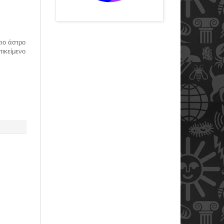
τιο άστρο
τικείμενο