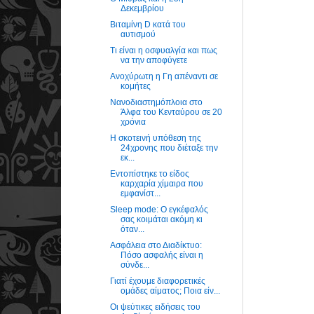
Δεκεμβρίου
Βιταμίνη D κατά του
αυτισμού
Τι είναι η οσφυαλγία και πως
να την αποφύγετε
Ανοχύρωτη η Γη απέναντι σε
κομήτες
Nανοδιαστημόπλοια στο
Άλφα του Κενταύρου σε 20
χρόνια
Η σκοτεινή υπόθεση της
24χρονης που διέταξε την
εκ...
Εντοπίστηκε το είδος
καρχαρία χίμαιρα που
εμφανίστ...
Sleep mode: O εγκέφαλός
σας κοιμάται ακόμη κι
όταν...
Ασφάλεια στο Διαδίκτυο:
Πόσο ασφαλής είναι η
σύνδε...
Γιατί έχουμε διαφορετικές
ομάδες αίματος; Ποια είν...
Οι ψεύτικες ειδήσεις του