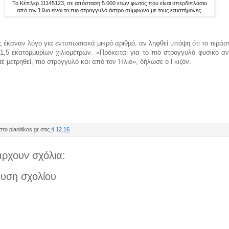
To Κέπλερ 11145123, σε απόσταση 5.000 ετών φωτός που είναι υπερδιπλάσιο
από τον Ήλιο είναι το πιο στρογγυλό άστρο σύμφωνα με τους επιστήμονες.
ς έκαναν λόγο για εντυπωσιακά μικρό αριθμό, αν ληφθεί υπόψη ότι το τεράσ
 1,5 εκατομμυρίων χιλιομέτρων. «Πρόκειται για το πιο στρογγυλό φυσικό αν
τέ μετρηθεί, πιο στρογγυλό και από τον Ήλιο», δήλωσε ο Γκιζόν.
το planitikos.gr στις
4.12.16
ρχουν σχόλια:
υση σχολίου