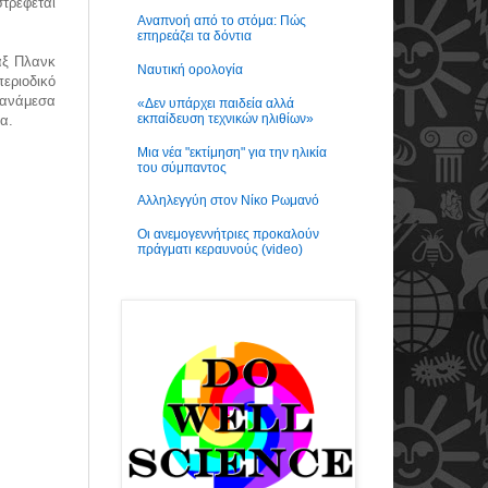
στρέφεται
Αναπνοή από το στόμα: Πώς
επηρεάζει τα δόντια
Μαξ Πλανκ
Ναυτική ορολογία
εριοδικό
 ανάμεσα
«Δεν υπάρχει παιδεία αλλά
εκπαίδευση τεχνικών ηλιθίων»
ρα.
Μια νέα "εκτίμηση" για την ηλικία
του σύμπαντος
Αλληλεγγύη στον Νίκο Ρωμανό
Οι ανεμογεννήτριες προκαλούν
πράγματι κεραυνούς (video)