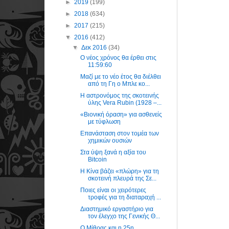
►
2019
(199)
►
2018
(634)
►
2017
(215)
▼
2016
(412)
▼
Δεκ 2016
(34)
Ο νέος χρόνος θα έρθει στις
11:59:60
Μαζί με το νέο έτος θα διέλθει
από τη Γη ο Μπλε κο...
Η αστρονόμος της σκοτεινής
ύλης Vera Rubin (1928 –...
«Βιονική όραση» για ασθενείς
με τύφλωση
Επανάσταση στον τομέα των
χημικών ουσιών
Στα ύψη ξανά η αξία του
Bitcoin
Η Κίνα βάζει «πλώρη» για τη
σκοτεινή πλευρά της Σε...
Ποιες είναι οι χειρότερες
τροφές για τη διαταραχή ...
Διαστημικό εργαστήριο για
τον έλεγχο της Γενικής Θ...
Ο Μίθρας και η 25η