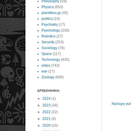
Philosophy
(59)
Physics
(653)
planitikos.gr
(45)
politics
(10)
Psychiatry
(17)
Psychology
(230)
Robotics
(27)
Security
(253)
Sociology
(78)
Space
(117)
Technology
(935)
video
(743)
war
(17)
Zoology
(695)
ΑΡΧΕΙΟΘΗΚΗ:
►
2024
(1)
Νεότερη αν
►
2023
(34)
►
2022
(22)
►
2021
(4)
►
2020
(10)