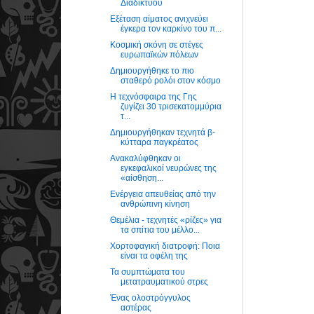
Διαδίκτύου
Εξέταση αίματος ανιχνεύει
έγκερα τον καρκίνο του π...
Κοσμική σκόνη σε στέγες
ευρωπαϊκών πόλεων
Δημιουργήθηκε το πιο
σταθερό ρολόι στον κόσμο
Η τεχνόσφαιρα της Γης
ζυγίζει 30 τρισεκατομμύρια
τ...
Δημιουργήθηκαν τεχνητά β-
κύτταρα παγκρέατος
Ανακαλύφθηκαν οι
εγκεφαλικοί νευρώνες της
«αίσθηση...
Ενέργεια απευθείας από την
ανθρώπινη κίνηση
Θεμέλια - τεχνητές «ρίζες» για
τα σπίτια του μέλλο...
Χορτοφαγική διατροφή: Ποια
είναι τα οφέλη της
Τα συμπτώματα του
μετατραυματικού στρες
Ένας ολοστρόγγυλος
αστέρας