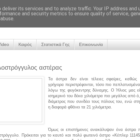
deliver its services and to analyze traffic. Your IP address and
formance and security metrics to ensure quality of service, ge
 abuse.
Video
Καιρός
Στατιστικά Γης
Επικοινωνία
λοστρόγγυλος αστέρας
Τα άστρα δεν είναι τέλειες σφαίρες, καθώς
γρήγορα περιστρέφονται, τόσο πιο πεπλατυσμένα 
λόγω της φυγόκεντρης δύναμης. Ο Ήλιος μας εί
ισημερινό του δέκα χιλιόμετρα πιο μεγάλος από ό,τ
διάμετρος που συνδέει τους πόλους του, ενώ στη
η διαφορά φθάνει τα 21 χιλιόμετρα.
Όμως οι επιστήμονες ανακάλυψαν ένα άστρο π
στρόγγυλο. Πρόκειται για το καυτό και πολύ φωτεινό άστρο «Κέπλερ 11145