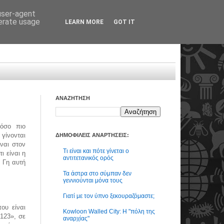
 user-agent
nerate usage
LEARN MORE
GOT IT
ΑΝΑΖΗΤΗΣΗ
 όσο πιο
γίνονται
ΔΗΜΟΦΙΛΕΙΣ ΑΝΑΡΤΗΣΕΙΣ:
ναι στον
Τι είναι και πότε γίνεται ο
ι είναι η
αντιτετανικός ορός
 Γη αυτή
Τα άστρα στο σύμπαν δεν
γεννιούνται μόνα τους
Γιατί με τον ύπνο ξεκουραζόμαστε;
ου είναι
Kowloon Walled City: Η "πόλη της
123», σε
αναρχίας"