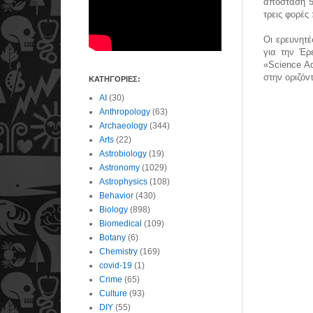
απόσταση 50
τρεις φορές
Οι ερευνητέ
για την Έρ
«Science A
στην οριζόντ
ΚΑΤΗΓΟΡΙΕΣ:
AI
(30)
Anthropology
(63)
Archaeology
(344)
Arts
(22)
Astrobiology
(19)
Astronomy
(1029)
Astrophysics
(108)
Behavior
(430)
Biology
(898)
Biomedical
(109)
Botany
(6)
Chemistry
(169)
covid-19
(1)
Crime
(65)
Culture
(93)
DIY
(55)