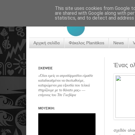
This site uses cookies from Google to 
are shared with Google along with per
statistics, and to detect and address
Αρχική σελίδα
Φάκελος Planitikos
News
Ένας ο
ΣΚΕΨΕΙΣ
«Όλοι εμείς οι απροσάρμοστοι είμαστε
καταδικασμένοι να σκοτωθούμε,
καταρώμενοι μια εξουσία που τελικά
στηρίζουμε με το θάνατο μας» ―
επίγονος του Τσε Γκεβάρα
ΜΟΥΣΙΚΗ:
σχεδόν ολο