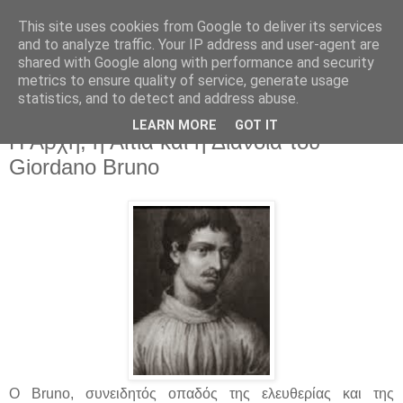
This site uses cookies from Google to deliver its services
and to analyze traffic. Your IP address and user-agent are
shared with Google along with performance and security
metrics to ensure quality of service, generate usage
statistics, and to detect and address abuse.
▼
LEARN MORE
GOT IT
Η Αρχή, η Αιτία και η Διάνοια του
Giordano Bruno
Ο Bruno, συνειδητός οπαδός της ελευθερίας και της