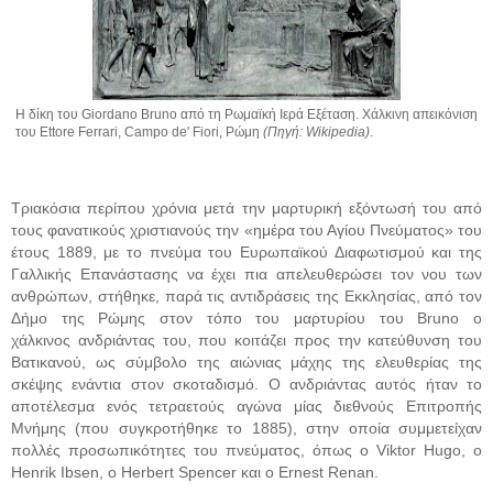
Η δίκη του Giordano Bruno από τη Ρωμαϊκή Ιερά Εξέταση. Χάλκινη απεικόνιση
του Ettore Ferrari, Campo de' Fiori, Ρώμη
(Πηγή: Wikipedia)
.
Τριακόσια περίπου χρόνια μετά την μαρτυρική εξόντωσή του από
τους φανατικούς χριστιανούς την «ημέρα του Αγίου Πνεύματος» του
έτους 1889, με το πνεύμα του Ευρωπαϊκού Διαφωτισμού και της
Γαλλικής Επανάστασης να έχει πια απελευθερώσει τον νου των
ανθρώπων, στήθηκε, παρά τις αντιδράσεις της Εκκλησίας, από τον
Δήμο της Ρώμης στον τόπο του μαρτυρίου του
Bruno
ο
χάλκινος ανδριάντας του, που κοιτάζει προς την κατεύθυνση του
Βατικανού, ως σύμβολο της αιώνιας μάχης της ελευθερίας της
σκέψης ενάντια στον σκοταδισμό. Ο ανδριάντας αυτός ήταν το
αποτέλεσμα ενός τετραετούς αγώνα μίας διεθνούς Επιτροπής
Μνήμης (που συγκροτήθηκε το 1885), στην οποία συμμετείχαν
πολλές προσωπικότητες του πνεύματος, όπως ο Viktor Hugo, ο
Henrik Ibsen, ο Herbert Spencer και ο Ernest Renan.