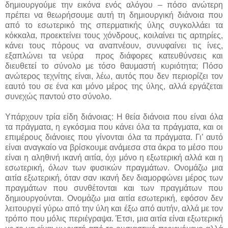
δημιουργούμε την εικόνα ενός αλόγου – πόσο ανώτερη
πρέπει να θεωρήσουμε αυτή τη δημιουργική διάνοια που
από το εσωτερικό της σπερματικής ύλης συγκολλάει τα
κόκκαλα, προεκτείνει τους χόνδρους, κοιλαίνει τις αρτηρίες,
κάνει τους πόρους να αναπνέουν, συνυφαίνει τις ίνες,
εξαπλώνει τα νεύρα προς διάφορες κατευθύνσεις και
διευθετεί το σύνολο με τόσο θαυμαστή κυριότητα; Πόσο
ανώτερος τεχνίτης είναι, λέω, αυτός που δεν περιορίζει τον
εαυτό του σε ένα και μόνο μέρος της ύλης, αλλά εργάζεται
συνεχώς παντού στο σύνολο.
Υπάρχουν τρία είδη διάνοιας: Η θεία διάνοια που είναι όλα
τα πράγματα, η εγκόσμια που κάνει όλα τα πράγματα, και οι
επιμέρους διάνοιες που γίνονται όλα τα πράγματα. Γι’ αυτό
είναι αναγκαίο να βρίσκουμε ανάμεσα στα άκρα το μέσο που
είναι η αληθινή ικανή αιτία, όχι μόνο η εξωτερική αλλά και η
εσωτερική, όλων των φυσικών πραγμάτων. Ονομάζω μια
αιτία εξωτερική, όταν σαν ικανή δεν διαμορφώνει μέρος των
πραγμάτων που συνθέτονται και των πραγμάτων που
δημιουργούνται. Ονομάζω μια αιτία εσωτερική, εφόσον δεν
λειτουργεί γύρω από την ύλη και έξω από αυτήν, αλλά με τον
τρόπο που μόλις περιέγραψα. Έτσι, μια αιτία είναι εξωτερική