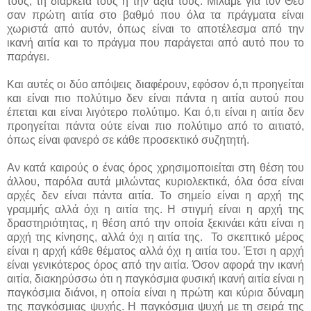
τους, τη διάρκειά τους ή την αξία τους. Μιλάμε για τον Θεό
σαν πρώτη αιτία στο βαθμό που όλα τα πράγματα είναι
χωριστά από αυτόν, όπως είναι το αποτέλεσμα από την
ικανή αιτία και το πράγμα που παράγεται από αυτό που το
παράγει.
Και αυτές οι δύο απόψεις διαφέρουν, εφόσον ό,τι προηγείται
και είναι πιο πολύτιμο δεν είναι πάντα η αιτία αυτού που
έπεται και είναι λιγότερο πολύτιμο. Και ό,τι είναι η αιτία δεν
προηγείται πάντα ούτε είναι πιο πολύτιμο από το αιτιατό,
όπως είναι φανερό σε κάθε προσεκτικό συζητητή.
Αν κατά καιρούς ο ένας όρος χρησιμοποιείται στη θέση του
άλλου, παρόλα αυτά μιλώντας κυριολεκτικά, όλα όσα είναι
αρχές δεν είναι πάντα αιτία. Το σημείο είναι η αρχή της
γραμμής αλλά όχι η αιτία της. Η στιγμή είναι η αρχή της
δραστηριότητας, η θέση από την οποία ξεκινάει κάτι είναι η
αρχή της κίνησης, αλλά όχι η αιτία της. Το σκεπτικό μέρος
είναι η αρχή κάθε θέματος αλλά όχι η αιτία του. Έτσι η αρχή
είναι γενικότερος όρος από την αιτία. Όσον αφορά την ικανή
αιτία, διακηρύσσω ότι η παγκόσμια φυσική ικανή αιτία είναι η
παγκόσμια διάνοι, η οποία είναι η πρώτη και κύρια δύναμη
της παγκόσμιας ψυχής. Η παγκόσμια ψυχή με τη σειρά της