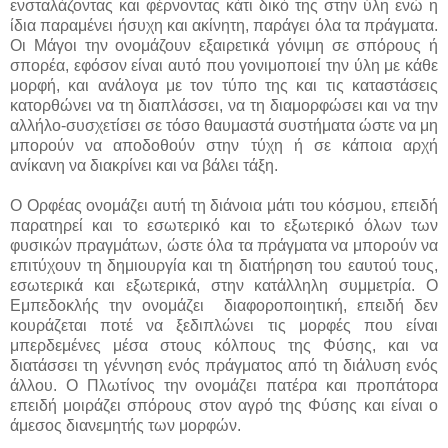
ενσταλάζοντας και φέρνοντας κάτι δικό της στην ύλη ενώ η
ίδια παραμένει ήσυχη και ακίνητη, παράγει όλα τα πράγματα.
Οι Μάγοι την ονομάζουν εξαιρετικά γόνιμη σε σπόρους ή
σπορέα, εφόσον είναι αυτό που γονιμοποιεί την ύλη με κάθε
μορφή, και ανάλογα με τον τύπο της και τις καταστάσεις
κατορθώνει να τη διαπλάσσει, να τη διαμορφώσει και να την
αλλήλο-συσχετίσει σε τόσο θαυμαστά συστήματα ώστε να μη
μπορούν να αποδοθούν στην τύχη ή σε κάποια αρχή
ανίκανη να διακρίνει και να βάλει τάξη.
Ο Ορφέας ονομάζει αυτή τη διάνοια μάτι του κόσμου, επειδή
παρατηρεί και το εσωτερικό και το εξωτερικό όλων των
φυσικών πραγμάτων, ώστε όλα τα πράγματα να μπορούν να
επιτύχουν τη δημιουργία και τη διατήρηση του εαυτού τους,
εσωτερικά και εξωτερικά, στην κατάλληλη συμμετρία. Ο
Εμπεδοκλής την ονομάζει διαφοροποιητική, επειδή δεν
κουράζεται ποτέ να ξεδιπλώνει τις μορφές που είναι
μπερδεμένες μέσα στους κόλπους της Φύσης, και να
διατάσσει τη γέννηση ενός πράγματος από τη διάλυση ενός
άλλου. Ο Πλωτίνος την ονομάζει πατέρα και προπάτορα
επειδή μοιράζει σπόρους στον αγρό της Φύσης και είναι ο
άμεσος διανεμητής των μορφών.