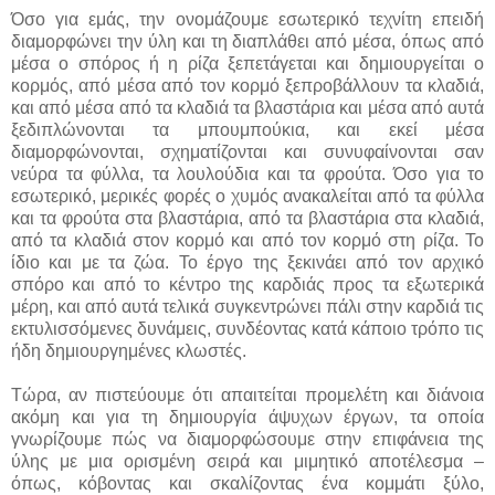
Όσο για εμάς, την ονομάζουμε εσωτερικό τεχνίτη επειδή
διαμορφώνει την ύλη και τη διαπλάθει από μέσα, όπως από
μέσα ο σπόρος ή η ρίζα ξεπετάγεται και δημιουργείται ο
κορμός, από μέσα από τον κορμό ξεπροβάλλουν τα κλαδιά,
και από μέσα από τα κλαδιά τα βλαστάρια και μέσα από αυτά
ξεδιπλώνονται τα μπουμπούκια, και εκεί μέσα
διαμορφώνονται, σχηματίζονται και συνυφαίνονται σαν
νεύρα τα φύλλα, τα λουλούδια και τα φρούτα. Όσο για το
εσωτερικό, μερικές φορές ο χυμός ανακαλείται από τα φύλλα
και τα φρούτα στα βλαστάρια, από τα βλαστάρια στα κλαδιά,
από τα κλαδιά στον κορμό και από τον κορμό στη ρίζα. Το
ίδιο και με τα ζώα. Το έργο της ξεκινάει από τον αρχικό
σπόρο και από το κέντρο της καρδιάς προς τα εξωτερικά
μέρη, και από αυτά τελικά συγκεντρώνει πάλι στην καρδιά τις
εκτυλισσόμενες δυνάμεις, συνδέοντας κατά κάποιο τρόπο τις
ήδη δημιουργημένες κλωστές.
Τώρα, αν πιστεύουμε ότι απαιτείται προμελέτη και διάνοια
ακόμη και για τη δημιουργία άψυχων έργων, τα οποία
γνωρίζουμε πώς να διαμορφώσουμε στην επιφάνεια της
ύλης με μια ορισμένη σειρά και μιμητικό αποτέλεσμα –
όπως, κόβοντας και σκαλίζοντας ένα κομμάτι ξύλο,