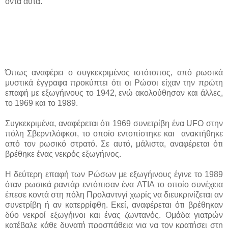
όντα αυτά.
Όπως αναφέρει ο συγκεκριμένος ιστότοπος, από ρωσικά
μυστικά έγγραφα προκύπτει ότι οι Ρώσοι είχαν την πρώτη
επαφή με εξωγήινους το 1942, ενώ ακολούθησαν και άλλες,
το 1969 και το 1989.
Συγκεκριμένα, αναφέρεται ότι 1969 συνετρίβη ένα UFO στην
πόλη Σβερντλόφκσι, το οποίο εντοπίστηκε και ανακτήθηκε
από τον ρωσικό στρατό. Σε αυτό, μάλιστα, αναφέρεται ότι
βρέθηκε ένας νεκρός εξωγήινος.
Η δεύτερη επαφή των Ρώσων με εξωγήινους έγινε το 1989
όταν ρωσικά ραντάρ εντόπισαν ένα ATIA το οποίο συνέχεια
έπεσε κοντά στη πόλη Προλαντνγί χωρίς να διευκρινίζεται αν
συνετρίβη ή αν κατερρίφθη. Εκεί, αναφέρεται ότι βρέθηκαν
δύο νεκροί εξωγήινοι και ένας ζωντανός. Ομάδα γιατρών
κατέβαλε κάθε δυνατή προσπάθεια για να τον κρατήσει στη