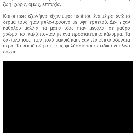
ζωή, χωρίς, όμως, επιτυχία.
Και οι τρεις εξωγήινοι είχαν ύψος περίπου ένα μέτρο, ενώ το
δέρμα τους ήταν μπλε-πράσινο με υφή ερπετού. Δεν είχαν
καθόλου μαλλιά, τα μάτια τους ήταν μεγάλα, σε μαύρο
χρώμα, και καλύπτονταν με ένα προστατευτικό κάλυμμα. Τα
δάχτυλά τους ήταν πολύ μακριά και είχαν εξαιρετικά αδύνατα
άκρα. Τα νεκρά σώματά τους φυλάσσονται σε ειδικά γυάλινα
δοχεία.