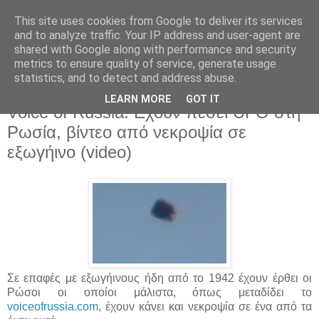
This site uses cookies from Google to deliver its services
and to analyze traffic. Your IP address and user-agent are
shared with Google along with performance and security
metrics to ensure quality of service, generate usage
statistics, and to detect and address abuse.
▼
LEARN MORE
GOT IT
Voice of Russia: Εχουν πέσει UFO στη
Ρωσία, βίντεο από νεκροψία σε
εξωγήινο (video)
Σε επαφές με εξωγήινους ήδη από το 1942 έχουν έρθει οι
Ρώσοι οι οποίοι μάλιστα, όπως μεταδίδει το
voiceofrussia.com
, έχουν κάνει και νεκροψία σε ένα από τα