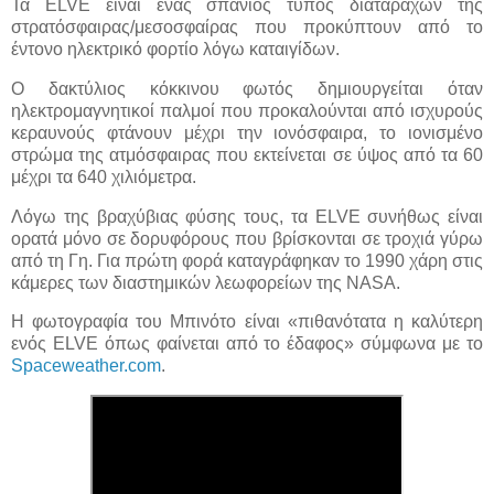
Τα ELVE είναι ένας σπάνιος τύπος διαταραχών της
στρατόσφαιρας/μεσοσφαίρας που προκύπτουν από το
έντονο ηλεκτρικό φορτίο λόγω καταιγίδων.
Ο δακτύλιος κόκκινου φωτός δημιουργείται όταν
ηλεκτρομαγνητικοί παλμοί που προκαλούνται από ισχυρούς
κεραυνούς φτάνουν μέχρι την ιονόσφαιρα, το ιονισμένο
στρώμα της ατμόσφαιρας που εκτείνεται σε ύψος από τα 60
μέχρι τα 640 χιλιόμετρα.
Λόγω της βραχύβιας φύσης τους, τα ELVE συνήθως είναι
ορατά μόνο σε δορυφόρους που βρίσκονται σε τροχιά γύρω
από τη Γη. Για πρώτη φορά καταγράφηκαν το 1990 χάρη στις
κάμερες των διαστημικών λεωφορείων της NASA.
Η φωτογραφία του Μπινότο είναι «πιθανότατα η καλύτερη
ενός ELVE όπως φαίνεται από το έδαφος» σύμφωνα με το
Spaceweather.com
.