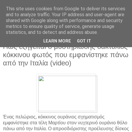
This site uses cookies from Google to deliver its services
and to analyze traffic. Your IP address and user-agent are
shared with Google along with performance and security
metrics to ensure quality of service, generate usage
statistics, and to detect and address abuse.
▼
LEARN MORE
GOT IT
Πως εξηγείται ο μυστηριώδης δακτύλιος
κόκκινου φωτός που εμφανίστηκε πάνω
από την Ιταλία (video)
Ένας πελώριος, κόκκινος ουράνιος σχηματισμός
εμφανίστηκε στα τέλη Μαρτίου στον νυχτερινό ουράνιο θόλο
πάνω από την Ιταλία. Ο απροσδιόριστης προέλευσης δίσκος