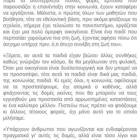
παρά τα ανυπέρβλητα πολλές φορές εμπόδια που
παρουσιάζει η επανένταξη στην κοινωνία, έχουν καταφέρει
να εργάζονται. Μάλιστα, ο πρώτος όλων των μαθητών που
βοήθησα, τότε σε εθελοντική βάση, πριν ακόμα φτιάξουμε το
σχολείο, σήμερα έχει τελειώσει το πανεπιστήμιο, εργάζεται
και έχει μια πολύ όμορφη οικογένεια. Είναι ένα παιδί που
περπατάει χαρούμενο πια στη ζωή, έχοντας αφήσει πίσω ότι
άσχημο υπήρχε πριν, ό,τι άτυχο συνέβη στη ζωή του».
«Ξέρετε, αν αυτά τα παιδιά είχαν βιώσει άλλες συνθήκες
καθώς γνώριζαν τον κόσμο, δε θα μεγάλωναν στη φυλακή.
Όταν μια οικογένεια είναι δυσλειτουργική και δεν μπορεί να
τα προστατέψει, τότε αυτά τα παιδιά είναι δικά μας παιδιά,
της κοινωνίας παιδιά. Κι εμείς όλοι, η κοινωνία, οφείλουμε
να τα προστατέψουμε, όχι ατομικά ο καθένας, αλλά
φτιάχνοντας τις δομές εκείνες που θα μπορούν να τους
εγγυηθούν μια προστασία από αρρωστημένες καταστάσεις
κι ένα καλύτερο μέλλον. Πιστεύω πως πρέπει να φτιάξουμε
κι άλλους τέτοιους φορείς, όχι μόνο αυτό για το οποίο
μιλήσαμε.
«Υπάρχουν άνθρωποι που αγωνίζονται και ενδιαφέρονται
πραγματικά γι’ αυτές τις δομές, αλλά είναι τόσο λίγοι και