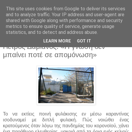
This site uses cookies from Google to deliver its services
and to analyze traffic. Your IP address and user-agent are
shared with Google along with performance and security
metrics to ensure quality of service, generate usage
statistics, and to detect and address abuse.
▼
LEARN MORE
GOT IT
Πέτρος Δαμιανός: «Η γνώση δεν
μπαίνει ποτέ σε απομόνωση»
Το να εκτίεις ποινή φυλάκισης εν μέσω καραντίνας
ισοδυναμεί με διπλή φυλακή. Πώς νοιώθει ένας
κρατούμενος όταν λόγω της πανδημίας του κορονοϊού, χάνει
ένα παράθυρο ελευθερίας, μακριά από τα όρια ενός κελιού;