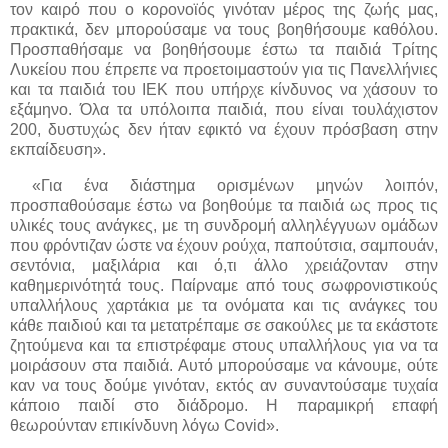
τον καιρό που ο κορονοϊός γινόταν μέρος της ζωής μας,
πρακτικά, δεν μπορούσαμε να τους βοηθήσουμε καθόλου.
Προσπαθήσαμε να βοηθήσουμε έστω τα παιδιά Τρίτης
Λυκείου που έπρεπε να προετοιμαστούν για τις Πανελλήνιες
και τα παιδιά του ΙΕΚ που υπήρχε κίνδυνος να χάσουν το
εξάμηνο. Όλα τα υπόλοιπα παιδιά, που είναι τουλάχιστον
200, δυστυχώς δεν ήταν εφικτό να έχουν πρόσβαση στην
εκπαίδευση».
«Για ένα διάστημα ορισμένων μηνών λοιπόν,
προσπαθούσαμε έστω να βοηθούμε τα παιδιά ως προς τις
υλικές τους ανάγκες, με τη συνδρομή αλληλέγγυων ομάδων
που φρόντιζαν ώστε να έχουν ρούχα, παπούτσια, σαμπουάν,
σεντόνια, μαξιλάρια και ό,τι άλλο χρειάζονταν στην
καθημερινότητά τους. Παίρναμε από τους σωφρονιστικούς
υπαλλήλους χαρτάκια με τα ονόματα και τις ανάγκες του
κάθε παιδιού και τα μετατρέπαμε σε σακούλες με τα εκάστοτε
ζητούμενα και τα επιστρέφαμε στους υπαλλήλους για να τα
μοιράσουν στα παιδιά. Αυτό μπορούσαμε να κάνουμε, ούτε
καν να τους δούμε γινόταν, εκτός αν συναντούσαμε τυχαία
κάποιο παιδί στο διάδρομο. H παραμικρή επαφή
θεωρούνταν επικίνδυνη λόγω Covid».