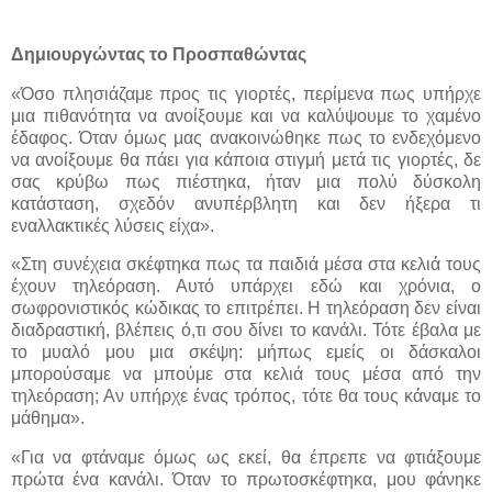
Δημιουργώντας το Προσπαθώντας
«Όσο πλησιάζαμε προς τις γιορτές, περίμενα πως υπήρχε
μια πιθανότητα να ανοίξουμε και να καλύψουμε το χαμένο
έδαφος. Όταν όμως μας ανακοινώθηκε πως το ενδεχόμενο
να ανοίξουμε θα πάει για κάποια στιγμή μετά τις γιορτές, δε
σας κρύβω πως πιέστηκα, ήταν μια πολύ δύσκολη
κατάσταση, σχεδόν ανυπέρβλητη και δεν ήξερα τι
εναλλακτικές λύσεις είχα».
«Στη συνέχεια σκέφτηκα πως τα παιδιά μέσα στα κελιά τους
έχουν τηλεόραση. Αυτό υπάρχει εδώ και χρόνια, ο
σωφρονιστικός κώδικας το επιτρέπει. Η τηλεόραση δεν είναι
διαδραστική, βλέπεις ό,τι σου δίνει το κανάλι. Τότε έβαλα με
το μυαλό μου μια σκέψη: μήπως εμείς οι δάσκαλοι
μπορούσαμε να μπούμε στα κελιά τους μέσα από την
τηλεόραση; Αν υπήρχε ένας τρόπος, τότε θα τους κάναμε το
μάθημα».
«Για να φτάναμε όμως ως εκεί, θα έπρεπε να φτιάξουμε
πρώτα ένα κανάλι. Όταν το πρωτοσκέφτηκα, μου φάνηκε