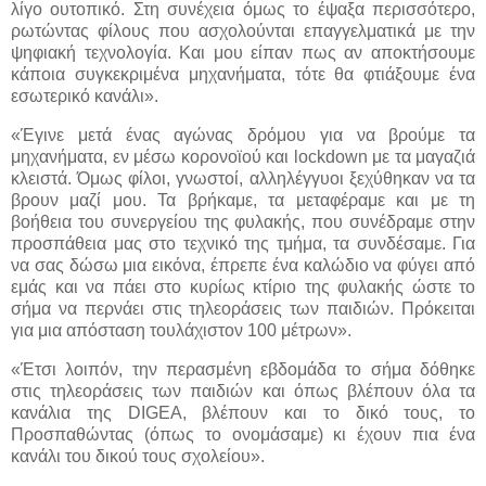
λίγο ουτοπικό. Στη συνέχεια όμως το έψαξα περισσότερο,
ρωτώντας φίλους που ασχολούνται επαγγελματικά με την
ψηφιακή τεχνολογία. Και μου είπαν πως αν αποκτήσουμε
κάποια συγκεκριμένα μηχανήματα, τότε θα φτιάξουμε ένα
εσωτερικό κανάλι».
«Έγινε μετά ένας αγώνας δρόμου για να βρούμε τα
μηχανήματα, εν μέσω κορονοϊού και lockdown με τα μαγαζιά
κλειστά. Όμως φίλοι, γνωστοί, αλληλέγγυοι ξεχύθηκαν να τα
βρουν μαζί μου. Τα βρήκαμε, τα μεταφέραμε και με τη
βοήθεια του συνεργείου της φυλακής, που συνέδραμε στην
προσπάθεια μας στο τεχνικό της τμήμα, τα συνδέσαμε. Για
να σας δώσω μια εικόνα, έπρεπε ένα καλώδιο να φύγει από
εμάς και να πάει στο κυρίως κτίριο της φυλακής ώστε το
σήμα να περνάει στις τηλεοράσεις των παιδιών. Πρόκειται
για μια απόσταση τουλάχιστον 100 μέτρων».
«Έτσι λοιπόν, την περασμένη εβδομάδα το σήμα δόθηκε
στις τηλεοράσεις των παιδιών και όπως βλέπουν όλα τα
κανάλια της DIGEA, βλέπουν και το δικό τους, το
Προσπαθώντας (όπως το ονομάσαμε) κι έχουν πια ένα
κανάλι του δικού τους σχολείου».