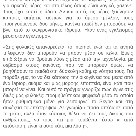
για αρκετές μέρες και στο τέλος όπως είναι λογικό, χαλάνε.
Τους έχει κοπεί η άδεια. Αν και αυτές τις μέρες ξεκίνησαν
κάποιες αιτήσεις αδειών για το άμεσο μέλλον, τους
προηγούμενους δυο μήνες, κανένα παιδί δεν μπορούσε να
βγει από το σωφρονιστικό ίδρυμα. Ήταν ένας εγκλεισμός
μέσα στον εγκλεισμό».
«Στις φυλακές απαγορεύεται το Internet, ενώ και τα κινητά
τηλέφωνα δεν μπορούν να μπουν μέσα σε κελιά. Εμείς
επιδιώξαμε να βρούμε λύσεις μέσα από την τεχνολογία, με
σεβασμό στους κανόνες, που να μπορούν όμως, να
βοηθήσουν τα παιδιά στη δύσκολη καθημερινότητα τους. Για
παράδειγμα, το να δει κάποιος την οικογένεια του μέσα από
ένα laptop, ακόμα και μιας μορφής εποπτεία, είναι κάτι που
μπορεί να γίνει. Και αυτό το πράγμα γνωρίζω πως έγινε στις
δικές μας φυλακές: προμηθεύτηκαν ψηφιακά μέσα τα οποία
ήταν ρυθμισμένα μόνο για λειτουργεί το Skype και στη
συνέχεια τα επέστρεψαν. Δε γνωρίζω πόσο απέδωσε αυτό
το μέσο, αλλά όταν κάποιος θέλει να δει τους δικούς του
ανθρώπους, να τους πει μια κουβέντα, έστω κι από
απόσταση, είναι κι αυτό κάτι, μια λύση».