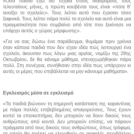
«Όσα παιδιά έχω δει τυχαία στους διαδρόμους τους
τελευταίους μήνες, η πρώτη κουβέντα τους είναι «πότε θ’
ανοίξει το σχολείο;». Τους λείπει αυτό που έχασαν τόσο
ξαφνικά. Τους λείπει πάρα πολύ το σχολείο και αυτό είναι μια
πραγματικότητα που συμβαίνει από τότε που ξεκίνησε να
υπάρχει αυτός ο χώρος μόρφωσης».
«Για να σας δώσω ένα παράδειγμα, θυμάμαι πριν χρόνια
όταν κάποια παιδιά που δεν είχαν ιδέα πώς λειτουργεί ένα
σχολείο, άκουσαν πως λόγω μιας αργίας, νομίζω της 28ης
Οκτωβρίου, δε θα κάναμε μάθημα, στεναχωρήθηκαν πάρα
πολύ. Στη συνέχεια, συνήθισαν στην ιδέα πως υπάρχουν κι
αυτές οι μέρες που επιβάλλεται να μην κάνουμε μαθήματα».
Εγκλεισμός μέσα σε εγκλεισμό
«Τα παιδιά βιώνουν τη σημερινή κατάσταση της καραντίνας
με πάρα πολλές επιβεβλημένες απαγορεύσεις. Τους έχουν
κοπεί τα επισκεπτήρια, δεν μπορούν να δουν δικούς τους
ανθρώπους από κοντά. Δεν μπορούν επίσης, να πάρουν
πράγματα από τους δικούς τους ανθρώπους, όπως τρόφιμα,
τα οποία θα πρέπει να ελεγχθούν σε ασφαλές περιβάλλον