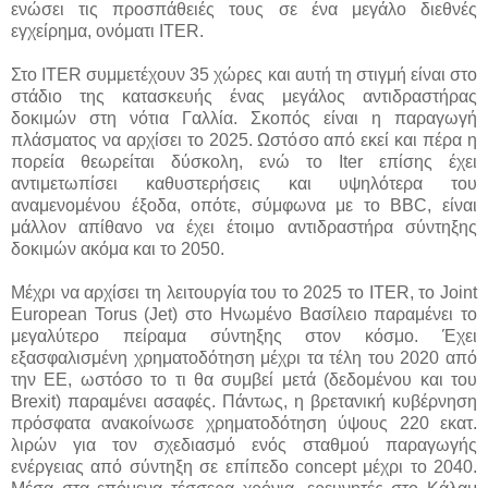
ενώσει τις προσπάθειές τους σε ένα μεγάλο διεθνές
εγχείρημα, ονόματι ITER.
Στο ITER συμμετέχουν 35 χώρες και αυτή τη στιγμή είναι στο
στάδιο της κατασκευής ένας μεγάλος αντιδραστήρας
δοκιμών στη νότια Γαλλία. Σκοπός είναι η παραγωγή
πλάσματος να αρχίσει το 2025. Ωστόσο από εκεί και πέρα η
πορεία θεωρείται δύσκολη, ενώ το Iter επίσης έχει
αντιμετωπίσει καθυστερήσεις και υψηλότερα του
αναμενομένου έξοδα, οπότε, σύμφωνα με το BBC, είναι
μάλλον απίθανο να έχει έτοιμο αντιδραστήρα σύντηξης
δοκιμών ακόμα και το 2050.
Μέχρι να αρχίσει τη λειτουργία του το 2025 το ITER, το Joint
European Torus (Jet) στο Ηνωμένο Βασίλειο παραμένει το
μεγαλύτερο πείραμα σύντηξης στον κόσμο. Έχει
εξασφαλισμένη χρηματοδότηση μέχρι τα τέλη του 2020 από
την ΕΕ, ωστόσο το τι θα συμβεί μετά (δεδομένου και του
Brexit) παραμένει ασαφές. Πάντως, η βρετανική κυβέρνηση
πρόσφατα ανακοίνωσε χρηματοδότηση ύψους 220 εκατ.
λιρών για τον σχεδιασμό ενός σταθμού παραγωγής
ενέργειας από σύντηξη σε επίπεδο concept μέχρι το 2040.