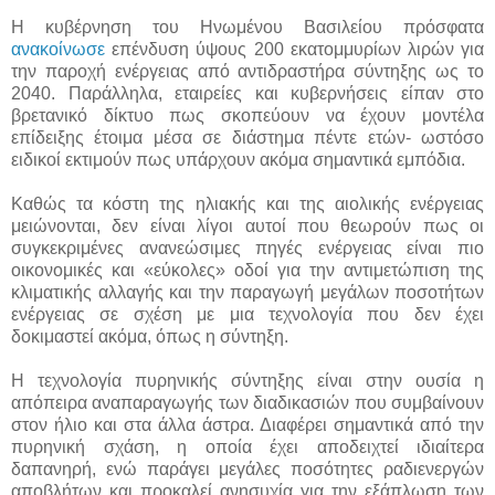
Η κυβέρνηση του Ηνωμένου Βασιλείου πρόσφατα
ανακοίνωσε
επένδυση ύψους 200 εκατομμυρίων λιρών για
την παροχή ενέργειας από αντιδραστήρα σύντηξης ως το
2040. Παράλληλα, εταιρείες και κυβερνήσεις είπαν στο
βρετανικό δίκτυο πως σκοπεύουν να έχουν μοντέλα
επίδειξης έτοιμα μέσα σε διάστημα πέντε ετών- ωστόσο
ειδικοί εκτιμούν πως υπάρχουν ακόμα σημαντικά εμπόδια.
Καθώς τα κόστη της ηλιακής και της αιολικής ενέργειας
μειώνονται, δεν είναι λίγοι αυτοί που θεωρούν πως οι
συγκεκριμένες ανανεώσιμες πηγές ενέργειας είναι πιο
οικονομικές και «εύκολες» οδοί για την αντιμετώπιση της
κλιματικής αλλαγής και την παραγωγή μεγάλων ποσοτήτων
ενέργειας σε σχέση με μια τεχνολογία που δεν έχει
δοκιμαστεί ακόμα, όπως η σύντηξη.
Η τεχνολογία πυρηνικής σύντηξης είναι στην ουσία η
απόπειρα αναπαραγωγής των διαδικασιών που συμβαίνουν
στον ήλιο και στα άλλα άστρα. Διαφέρει σημαντικά από την
πυρηνική σχάση, η οποία έχει αποδειχτεί ιδιαίτερα
δαπανηρή, ενώ παράγει μεγάλες ποσότητες ραδιενεργών
αποβλήτων και προκαλεί ανησυχία για την εξάπλωση των