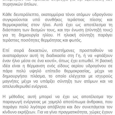
πυρηνικών όπλων.
Κάθε δευτερόλεπτο, εκατομμύρια τόνοι ατόμων υδρογόνου
συγκρούονται υπό συνθήκες τεράστιας πίεσης και
θερμοκρασίας στον ήλιο. Αυτό έχει ως αποτέλεσμα τη
διάσπαση των δεσμών τους, και την ένωση (σύντηξή τους)
για τη δημιουργία ηλίου. Η ηλιακή σύντηξη παράγει
τεράστιες ποσότητες θερμότητας και φωτός.
Επί σειρά δεκαετιών, επιστήμονες προσπαθούν να
αναπαράγουν αυτή τη διαδικασία στη Γη, ή να «φτιάξουν
έναν ήλιο μέσα σε ένα κουτί», όπως έχει ειπωθεί. Η βασική
ιδέα είναι η θέρμανση ενός είδους αερίου υδρογόνου σε
πάρα πολύ υψηλό επίπεδο θερμοκρασίας, μέχρι να
δημιουργήσει πλάσμα, το οποίο ελέγχεται με ισχυρούς
μαγνήτες μέχρι να υπάρξει σύντηξη των ατόμων και να
απελευθερωθεί ενέργεια.
Η μέθοδος αυτή μπορεί να έχει ως αποτέλεσμα την
παραγωγή ενέργειας με χαμηλό αποτύπωμα άνθρακα, που
παράγει πολύ λιγότερα απόβλητα και δεν συνεπάγεται τον
κίνδυνο εκρήξεων. Για να γίνει πραγματικότητα, χώρες έχουν