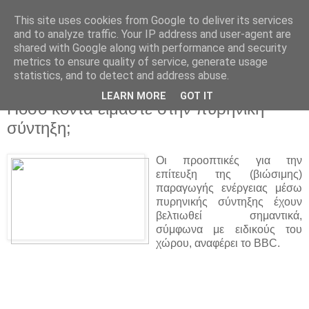
This site uses cookies from Google to deliver its services
and to analyze traffic. Your IP address and user-agent are
shared with Google along with performance and security
metrics to ensure quality of service, generate usage
statistics, and to detect and address abuse.
▼
LEARN MORE
GOT IT
Πόσο κοντά είμαστε στην πυρηνική
σύντηξη;
Οι προοπτικές για την
επίτευξη της (βιώσιμης)
παραγωγής ενέργειας μέσω
πυρηνικής σύντηξης έχουν
βελτιωθεί σημαντικά,
σύμφωνα με ειδικούς του
χώρου, αναφέρει το BBC.