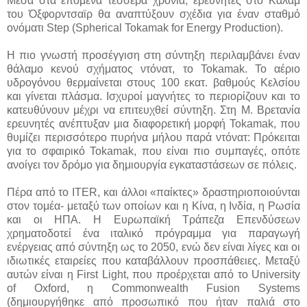
Μέσα στα επόμενα τέσσερα χρόνια, ερευνητές στο Κάλαμ
του Όξφορντσαϊρ θα αναπτύξουν σχέδια για έναν σταθμό
ονόματι Step (Spherical Tokamak for Energy Production).
Η πιο γνωστή προσέγγιση στη σύντηξη περιλαμβάνει έναν
θάλαμο κενού σχήματος ντόνατ, το Tokamak. Το αέριο
υδρογόνου θερμαίνεται στους 100 εκατ. βαθμούς Κελσίου
και γίνεται πλάσμα. Ισχυροί μαγνήτες το περιορίζουν και το
κατευθύνουν μέχρι να επιτευχθεί σύντηξη. Στη Μ. Βρετανία
ερευνητές ανέπτυξαν μια διαφορετική μορφή Tokamak, που
θυμίζει περισσότερο πυρήνα μήλου παρά ντόνατ: Πρόκειται
για το σφαιρικό Tokamak, που είναι πιο συμπαγές, οπότε
ανοίγει τον δρόμο για δημιουργία εγκαταστάσεων σε πόλεις.
Πέρα από το ITER, και άλλοι «παίκτες» δραστηριοποιούνται
στον τομέα- μεταξύ των οποίων και η Κίνα, η Ινδία, η Ρωσία
και οι ΗΠΑ. Η Ευρωπαϊκή Τράπεζα Επενδύσεων
χρηματοδοτεί ένα ιταλικό πρόγραμμα για παραγωγή
ενέργειας από σύντηξη ως το 2050, ενώ δεν είναι λίγες και οι
ιδιωτικές εταιρείες που καταβάλλουν προσπάθειες. Μεταξύ
αυτών είναι η First Light, που προέρχεται από το University
of Oxford, η Commonwealth Fusion Systems
(δημιουργήθηκε από προσωπικό που ήταν παλιά στο