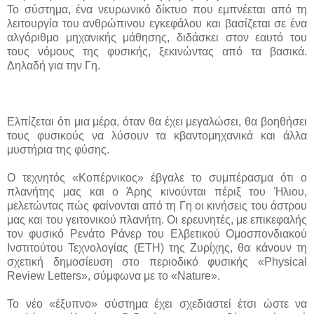
Το σύστημα, ένα νευρωνικό δίκτυο που εμπνέεται από τη
λειτουργία του ανθρώπινου εγκεφάλου και βασίζεται σε ένα
αλγόριθμο μηχανικής μάθησης, διδάσκει στον εαυτό του
τους νόμους της φυσικής, ξεκινώντας από τα βασικά.
Δηλαδή για την Γη.
Ελπίζεται ότι μια μέρα, όταν θα έχει μεγαλώσει, θα βοηθήσει
τους φυσικούς να λύσουν τα κβαντομηχανικά και άλλα
μυστήρια της φύσης.
Ο τεχνητός «Κοπέρνικος» έβγαλε το συμπέρασμα ότι ο
πλανήτης μας και ο Άρης κινούνται πέριξ του Ήλιου,
μελετώντας πώς φαίνονται από τη Γη οι κινήσεις του άστρου
μας και του γειτονικού πλανήτη. Οι ερευνητές, με επικεφαλής
τον φυσικό Ρενάτο Ράνερ του Ελβετικού Ομοσπονδιακού
Ινστιτούτου Τεχνολογίας (ΕΤΗ) της Ζυρίχης, θα κάνουν τη
σχετική δημοσίευση στο περιοδικό φυσικής «Physical
Review Letters», σύμφωνα με το «Nature».
Το νέο «έξυπνο» σύστημα έχει σχεδιαστεί έτσι ώστε να