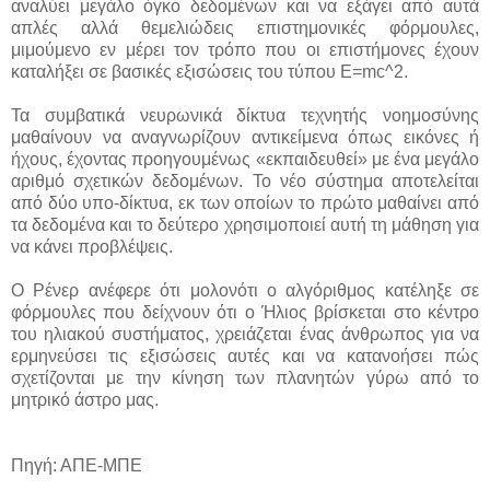
αναλύει μεγάλο όγκο δεδομένων και να εξάγει από αυτά
απλές αλλά θεμελιώδεις επιστημονικές φόρμουλες,
μιμούμενο εν μέρει τον τρόπο που οι επιστήμονες έχουν
καταλήξει σε βασικές εξισώσεις του τύπου E=mc^2.
Τα συμβατικά νευρωνικά δίκτυα τεχνητής νοημοσύνης
μαθαίνουν να αναγνωρίζουν αντικείμενα όπως εικόνες ή
ήχους, έχοντας προηγουμένως «εκπαιδευθεί» με ένα μεγάλο
αριθμό σχετικών δεδομένων. Το νέο σύστημα αποτελείται
από δύο υπο-δίκτυα, εκ των οποίων το πρώτο μαθαίνει από
τα δεδομένα και το δεύτερο χρησιμοποιεί αυτή τη μάθηση για
να κάνει προβλέψεις.
Ο Ρένερ ανέφερε ότι μολονότι ο αλγόριθμος κατέληξε σε
φόρμουλες που δείχνουν ότι ο Ήλιος βρίσκεται στο κέντρο
του ηλιακού συστήματος, χρειάζεται ένας άνθρωπος για να
ερμηνεύσει τις εξισώσεις αυτές και να κατανοήσει πώς
σχετίζονται με την κίνηση των πλανητών γύρω από το
μητρικό άστρο μας.
Πηγή: ΑΠΕ-ΜΠΕ