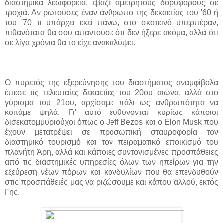
διαστημικά λεωφορεία, έβαζε αμέτρητους δορυφόρους σε
τροχιά. Αν ρωτούσες έναν άνθρωπο της δεκαετίας του '60 ή
του '70 τι υπάρχει εκεί πάνω, στο σκοτεινό υπερπέραν,
πιθανότατα θα σου απαντούσε ότι δεν ήξερε ακόμα, αλλά ότι
σε λίγα χρόνια θα το είχε ανακαλύψει.
Ο πυρετός της εξερεύνησης του διαστήματος αναμφίβολα
έπεσε τις τελευταίες δεκαετίες του 20ου αιώνα, αλλά στο
γύρισμα του 21ου, αρχίσαμε πάλι ως ανθρωπότητα να
κοιτάμε ψηλά. Γι' αυτό ευθύνονται κυρίως κάποιοι
δισεκατομμυριούχοι όπως ο Jeff Bezos και ο Elon Musk που
έχουν μετατρέψει σε προσωπική σταυροφορία τον
διαστημικό τουρισμό και τον πειραματικό εποικισμό του
πλανήτη Άρη, αλλά και κάποιες συντονισμένες προσπάθειες
από τις διαστημικές υπηρεσίες όλων των ηπείρων για την
εξεύρεση νέων πόρων και κονδυλίων που θα επενδυθούν
στις προσπάθειές μας να ριζώσουμε και κάπου αλλού, εκτός
Γης.