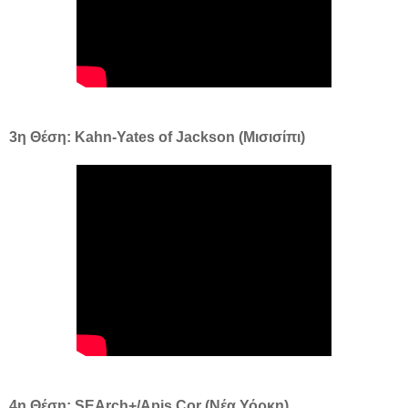
3η Θέση: Kahn-Yates of Jackson (Μισισίπι)
4η Θέση: SEArch+/Apis Cor (Νέα Υόρκη)