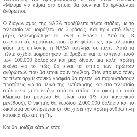
«Μιλάμε για κτίρια στα οποία θα ζουν και θα εργάζονται
άνθρωποι.
O διαγωνισμός της NASA προέβλεπε πέντε στάδια, με το
τελευταίο να μοιράζεται σε 3 φάσεις. Και πριν από λίγες
μέρες ολοκληρώθηκε το Level 5, Phase 1. Από τις 18
σχεδιαστικές προτάσεις που είχαν φτάσει ως την τελευταία
φάση της επιλογής, η NASA κατέληξε σε πέντε. Αυτά τα
πέντε σχέδια μοιράστηκαν τα βραβεία και το ταπεινό ποσό
των 100.000 δολαρίων και μας δίνουν μια καλή πρώτη
εικόνα για το πώς θα είναι τα σπίτια των πρώτων
ανθρώπων που θα εποικίσουν τον Άρη. Στον επόμενο τόνο,
τα πέντε αρχιτεκτονικά γραφεία θα πρέπει να παρουσιάσουν
προτάσεις για τα υλικά της 'εκτύπωσης' και στο τελευταίο
στάδιο να χτίσουν ένα από τα σπίτια του οικισμού, υπό
κλίμακα (το μοντέλο θα είναι στο 1/3 του κανονικού
μεγέθους). Ο νικητής θα κερδίσει 2.000.000 δολάρια και το
δικαίωμα να ονειρεύεται ότι θα χτίσει την πρώτη ανθρώπινη
κατοικία έξω απ' τη Γη.
Και θα μοιάζει κάπως έτσι: