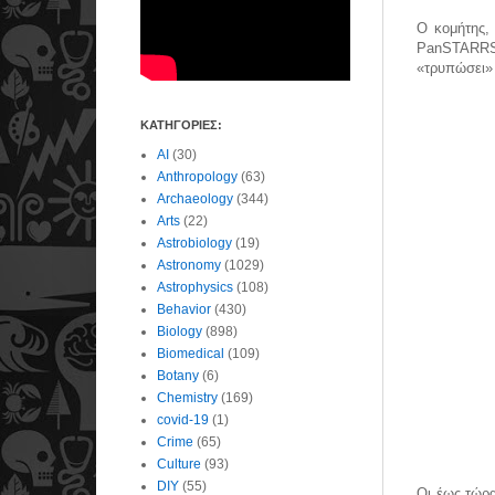
Ο κομήτης,
PanSTARRS 
«τρυπώσει» 
ΚΑΤΗΓΟΡΙΕΣ:
AI
(30)
Anthropology
(63)
Archaeology
(344)
Arts
(22)
Astrobiology
(19)
Astronomy
(1029)
Astrophysics
(108)
Behavior
(430)
Biology
(898)
Biomedical
(109)
Botany
(6)
Chemistry
(169)
covid-19
(1)
Crime
(65)
Culture
(93)
DIY
(55)
Οι έως τώρα