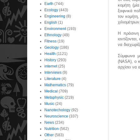
Earth
(744)
κομήτη (μί
Ecology
(443)
ξαφνικά πολ
Engineering
(8)
τον κομήτη,
χιλιομέτρων
English
(1)
Environment
(193)
Η πράσινη
Ethnology
(49)
ιοντίζονται
Fitness
(19)
να διαχωρίζ
Geology
(186)
Health
(1121)
Σύμφωνα με
History
(293)
(NASA), o 
internet
(25)
αρχίσει να 
Interviews
(9)
Literature
(4)
Mathematics
(79)
Medical
(709)
Metaphysic
(219)
Music
(24)
Nanotechology
(92)
Neuroscience
(337)
News
(234)
Nutrition
(562)
Other
(583)