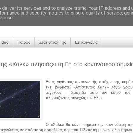
deliver its services and to analyze traffic. Your IP address and
formance and security metrics to ensure quality of service, ge
 abuse.
Video
Καιρός
Στατιστικά Γης
Επικοινωνία
ης «Χαλκ» πλησιάζει τη Γη στο κοντινότερο σημεί
Ενας γιγάντιος πρασινωπής απόχρωσης κομήτ
έχει βαφτιστεί «Απίστευτος Χαλκ» λόγω χρώμ
μεγέθους - διασχίζει αυτό τον καιρό τον 
πλησιάζοντας συνεχώς τον Ηλιο.
Ο «Χαλκ» θα κάνει σήμερα την κοντινότερη πρ
 περνώντας σε απόσταση ασφαλείας περίπου 113 εκατομμυρίων χιλιομέτρων