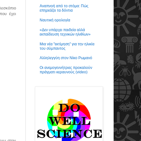
Αναπνοή από το στόμα: Πώς
λεσκόπιο
επηρεάζει τα δόντια
που έχει
Ναυτική ορολογία
«Δεν υπάρχει παιδεία αλλά
εκπαίδευση τεχνικών ηλιθίων»
Μια νέα "εκτίμηση" για την ηλικία
του σύμπαντος
Αλληλεγγύη στον Νίκο Ρωμανό
Οι ανεμογεννήτριες προκαλούν
πράγματι κεραυνούς (video)
πάνω στον