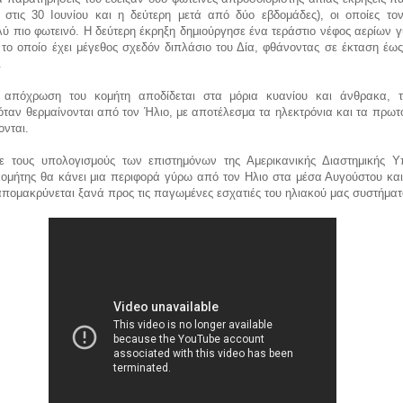
α στις 30 Ιουνίου και η δεύτερη μετά από δύο εβδομάδες), οι οποίες το
ύ πιο φωτεινό. Η δεύτερη έκρηξη δημιούργησε ένα τεράστιο νέφος αερίων 
 το οποίο έχει μέγεθος σχεδόν διπλάσιο του Δία, φθάνοντας σε έκταση έω
.
 απόχρωση του κομήτη αποδίδεται στα μόρια κυανίου και άνθρακα, 
, όταν θερμαίνονται από τον Ήλιο, με αποτέλεσμα τα ηλεκτρόνια και τα πρωτ
ονται.
 τους υπολογισμούς των επιστημόνων της Αμερικανικής Διαστημικής Υ
κομήτης θα κάνει μια περιφορά γύρω από τον Ηλιο στα μέσα Αυγούστου και
απομακρύνεται ξανά προς τις παγωμένες εσχατιές του ηλιακού μας συστήματ