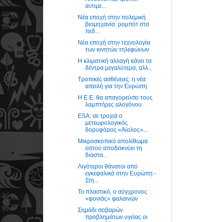
αντιμε...
Νέα εποχή στην πολεμική
βιομηχανία: ρομπότ στα
πεδ...
Νέα εποχή στην τεχνολογία
των κινητών τηλεφώνων
Η κλιματική αλλαγή κάνει τα
δέντρα μεγαλύτερα, αλλ...
Τροπικές ασθένειες: η νέα
απειλή για την Ευρώπη
H Ε.Ε. θα απαγορεύσει τους
λαμπτήρες αλογόνου
ESA: σε τροχιά ο
μετεωρολογικός
δορυφόρος «Αίολος»...
Μικροσκοπικό απολίθωμα
οστού αποδεικνύει τη
διαστα...
Λιγότεροι θάνατοι από
εγκεφαλικά στην Ευρώπη -
Στη...
Το πλαστικό, ο σύγχρονος
«φονιάς» φαλαινών
Σημάδι σοβαρών
προβλημάτων υγείας οι