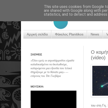
This site uses cookies from Google to 
are shared with Google along with per
statistics, and to detect and address
Αρχική σελίδα
Φάκελος Planitikos
News
Ο κομήτ
ΣΚΕΨΕΙΣ
(video)
«Όλοι εμείς οι απροσάρμοστοι είμαστε
καταδικασμένοι να σκοτωθούμε,
καταρώμενοι μια εξουσία που τελικά
στηρίζουμε με το θάνατο μας» ―
επίγονος του Τσε Γκεβάρα
ΜΟΥΣΙΚΗ:
του στη Γη,