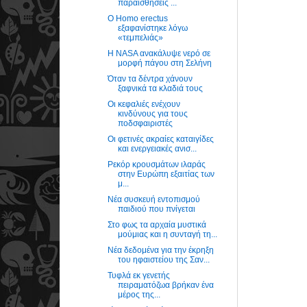
παραισθήσεις ...
Ο Homo erectus
εξαφανίστηκε λόγω
«τεμπελιάς»
Η NASA ανακάλυψε νερό σε
μορφή πάγου στη Σελήνη
Όταν τα δέντρα χάνουν
ξαφνικά τα κλαδιά τους
Οι κεφαλιές ενέχουν
κινδύνους για τους
ποδσφαιριστές
Οι φετινές ακραίες καταιγίδες
και ενεργειακές ανισ...
Ρεκόρ κρουσμάτων ιλαράς
στην Ευρώπη εξαιτίας των
μ...
Νέα συσκευή εντοπισμού
παιδιού που πνίγεται
Στο φως τα αρχαία μυστικά
μούμιας και η συνταγή τη...
Νέα δεδομένα για την έκρηξη
του ηφαιστείου της Σαν...
Τυφλά εκ γενετής
πειραματόζωα βρήκαν ένα
μέρος της...