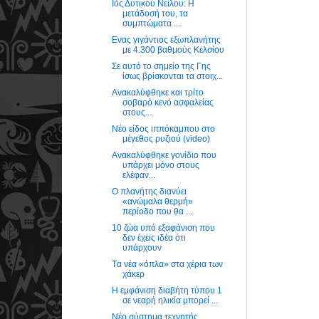
Ιός Δυτικού Νείλου: Η
μετάδοσή του, τα
συμπτώματα ...
Ενας γιγάντιος εξωπλανήτης
με 4.300 βαθμούς Κελσίου
Σε αυτό το σημείο της Γης
ίσως βρίσκονται τα στοιχ...
Ανακαλύφθηκε και τρίτο
σοβαρό κενό ασφαλείας
στους...
Νέο είδος ιππόκαμπου στο
μέγεθος ρυζιού (video)
Ανακαλύφθηκε γονίδιο που
υπάρχει μόνο στους
ελέφαν...
Ο πλανήτης διανύει
«ανώμαλα θερμή»
περίοδο που θα ...
10 ζώα υπό εξαφάνιση που
δεν έχεις ιδέα ότι
υπάρχουν
Tα νέα «όπλα» στα χέρια των
χάκερ
Η εμφάνιση διαβήτη τύπου 1
σε νεαρή ηλικία μπορεί ...
Νέο σύστημα τεχνητής