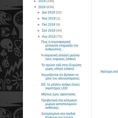
►
2019
(199)
▼
2018
(634)
►
Δεκ 2018
(32)
►
Νοε 2018
(1)
►
Οκτ 2018
(4)
►
Σεπ 2018
(44)
▼
Αυγ 2018
(75)
Πως η ατμοσφαιρική
ρύπανση επηρεάζει την
ανθρώπινη...
Η κλιματική αλλαγή μειώνει
τους τυφώνες (video)
Το πρώτο ταξί στην Ευρώπη
χωρίς οδηγό (video)
Νεότερη αν
Ισχυρίζονται ότι βρήκαν το
χάπι του αδυνατίσματος
ΕΕ: το μέλλον ανήκει στoυς
λαμπτήρες LED
Μήπως έχεις αφαντασία;
Προβιοτικά στα κόπρανα
μωρών καταπολεμούν
ασθένειες
Χοληστερίνη στα παιδιά:
Κίνδυνοι και τρόποι