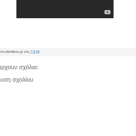
το planitikos.gr στις
7.8.18
ρχουν σχόλια:
υση σχολίου