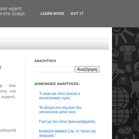
 user-agent
nerate usage
LEARN MORE
GOT IT
ΑΝΑΖΗΤΗΣΗ
ο
ΔΗΜΟΦΙΛΕΙΣ ΑΝΑΡΤΗΣΕΙΣ:
ης - που
ατος και
Τι είναι και πότε γίνεται ο
ουρανό,
αντιτετανικός ορός
Τα άστρα στο σύμπαν δεν
γεννιούνται μόνα τους
Γιατί με τον ύπνο ξεκουραζόμαστε;
οσέγγισή
Kowloon Walled City: Η "πόλη της
αναρχίας"
.