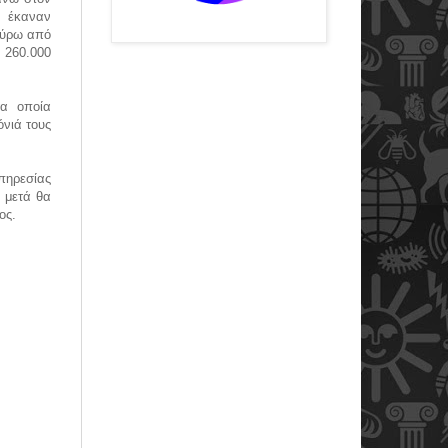
ν έκαναν
γύρω από
ς 260.000
τα οποία
όνιά τους
πηρεσίας
 μετά θα
ος.