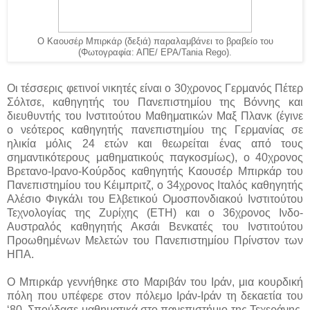
Ο Καουσέρ Μπιρκάρ (δεξιά) παραλαμβάνει το βραβείο του
(Φωτογραφία: ΑΠΕ/ EPA/Tania Rego).
Οι τέσσερις φετινοί νικητές είναι ο 30χρονος Γερμανός Πέτερ
Σόλτσε, καθηγητής του Πανεπιστημίου της Βόννης και
διευθυντής του Ινστιτούτου Μαθηματικών Μαξ Πλανκ (έγινε
ο νεότερος καθηγητής πανεπιστημίου της Γερμανίας σε
ηλικία μόλις 24 ετών και θεωρείται ένας από τους
σημαντικότερους μαθηματικούς παγκοσμίως), ο 40χρονος
Βρετανο-Ιρανο-Κούρδος καθηγητής Καουσέρ Μπιρκάρ του
Πανεπιστημίου του Κέιμπριτζ, ο 34χρονος Ιταλός καθηγητής
Αλέσιο Φιγκάλι του Ελβετικού Ομοσπονδιακού Ινστιτούτου
Τεχνολογίας της Ζυρίχης (ΕΤΗ) και ο 36χρονος Ινδο-
Αυστραλός καθηγητής Ακσάι Βενκατές του Ινστιτούτου
Προωθημένων Μελετών του Πανεπιστημίου Πρίνστον των
ΗΠΑ.
Ο Μπιρκάρ γεννήθηκε στο Μαριβάν του Ιράν, μια κουρδική
πόλη που υπέφερε στον πόλεμο Ιράν-Ιράν τη δεκαετία του
‘80. Σπούδασε μαθηματικά στο πανεπιστήμιο της Τεχεράνης,