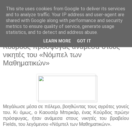
This site uses cookies from Google to deliver its services
and to analyze traffic. Your IP address and user-agent are
shared with Google along with performance and security
metrics to ensure quality of service, generate usage
statistics, and to detect and address abuse.
▼
LEARN MORE
GOT IT
Κούρδος πρόσφυγας ανάμεσα στους
νικητές του «Νόμπελ των
Μαθηματικών»
Μεγάλωσε μέσα σε πόλεμο, βοηθώντας τους αγρότες γονείς
του. Κι όμως, ο Καουσέρ Μπιρκάρ, ένας Κούρδος πρώην
πρόσφυγας, ήταν ανάμεσα στους νικητές του βραβείου
Fields, του λεγόμενου «Νόμπελ των Μαθηματικών».